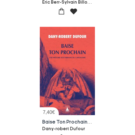
Eric Berr-Sylvain Billot-Jonathan Marie
7,40
€
Baise Ton Prochain : Une Histoire Souterraine Du Capitalisme
Dany-robert Dufour