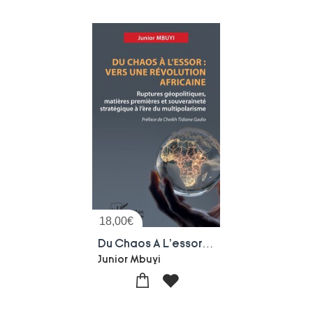
18,00
€
Du Chaos A L'essor : Vers Une Revolution Africaine ; Ruptures Geopolitiques, Matieres Premieres Et Souverainete Strategique A L'ere Du Multipolarisme
Junior Mbuyi