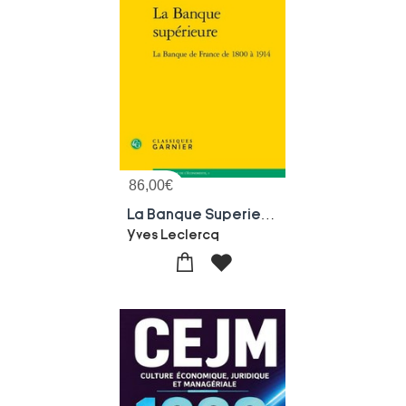
86,00
€
La Banque Superieure : La Banque De France De 1800 A 1914
Yves Leclercq