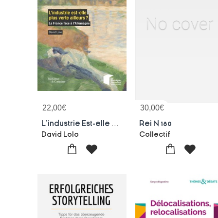
22,00
€
30,00
€
L'industrie Est-elle Plus Verte Ailleurs ? La France Face A L'allemagne
Rei N 180
David Lolo
Collectif