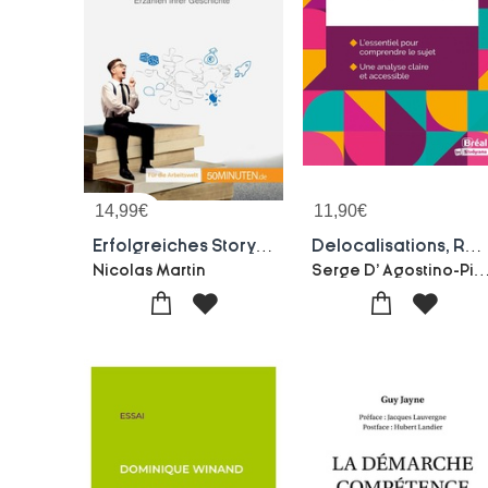
14,99
€
11,90
€
Erfolgreiches Storytelling : Tipps Fur Das Uberzeugende Erzahlen Ihrer Geschichte
Delocalisations, Relocalisations
Serge D' Agostino-Pierre-andre
Nicolas Martin