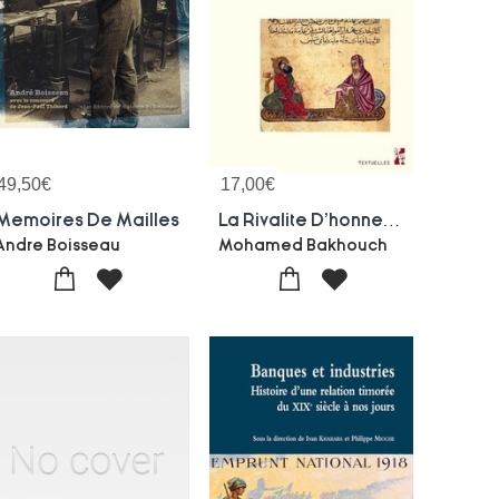
49,50
€
17,00
€
Memoires De Mailles
La Rivalite D'honneur Ou La Fabrique De L'alterite
Andre Boisseau
Mohamed Bakhouch