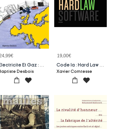
24,99
€
19,00
€
Electricite Et Gaz : Panorama Des Nouvelles Dynamiques Europeennes
Code Ia : Hard Law Software
Baptiste Desbois
Xavier Comtesse