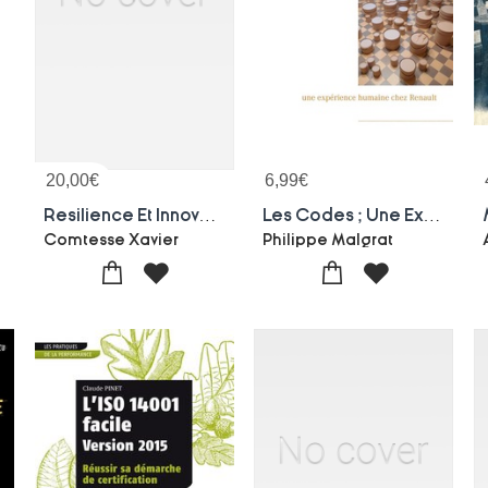
20,00
€
6,99
€
etre !
Resilience Et Innovation ; 36 Vues Du Futur
Les Codes ; Une Experience Humaine Chez Renault
Comtesse Xavier
Philippe Malgrat