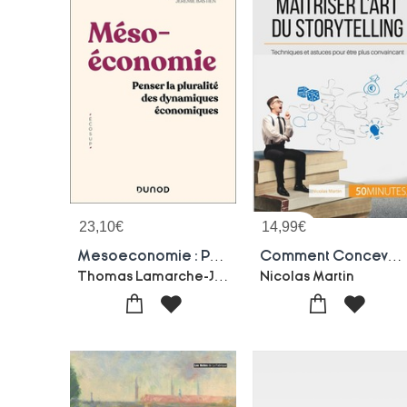
23,10
€
14,99
€
Mesoeconomie : Penser La Pluralite Des Dynamiques Economiques
Comment Concevoir Un Bon Storytelling ? Imaginer Un Recit Pour Mieux Convaincre
Thomas Lamarche-Jeremie Bastien
Nicolas Martin