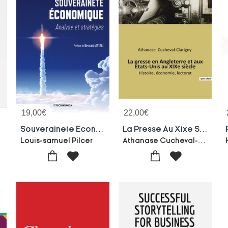
19,00
€
22,00
€
Souverainete Economique : Analyse Et Strategies
La Presse Au Xixe Siecle : Histoire, Economie, Lectorat
Athanase Cucheval-clarigny
Louis-samuel Pilcer