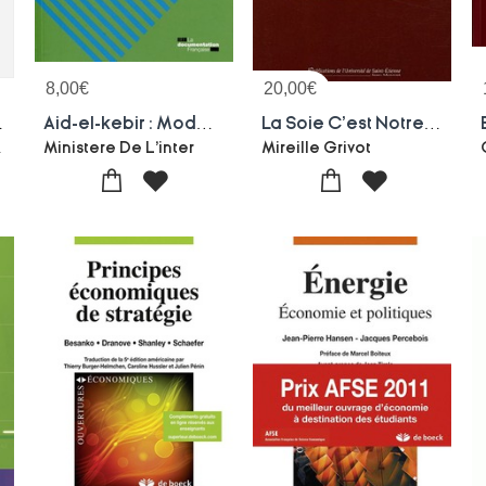
8,00
€
20,00
€
es, Territoriales, Transversales Et Historiques
Aid-el-kebir : Modalites D'organisation Et D'encadrement De L'abattage
La Soie C'est Notre Muse. Le Tissage A Bussieres
er Cuissard
Ministere De L'inter
Mireille Grivot