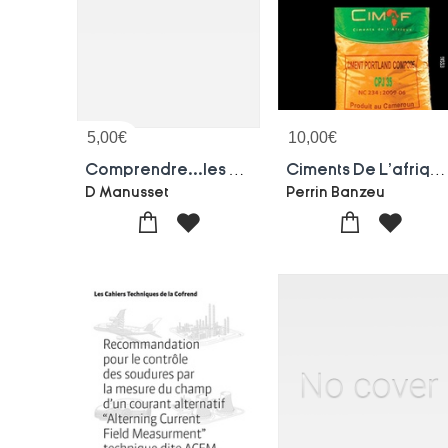
5,00
€
10,00
€
Comprendre...les Moulins A Eau De L'entre-deux-mers
Ciments De L'afrique A La Conquete Du Cameroun
D Manusset
Perrin Banzeu