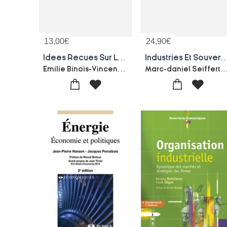
13,00
€
24,90
€
Idees Recues Sur La Reindustrialisation
Industries Et Souverainetes En France Et En Europe : Industrialisation, Desindustrialisation, Reindustrialisation, Approches Sectoriell
Emilie Binois-Vincent Charlet-Caroline Granier
Marc-daniel Seiffert-Jean-paul Mereaux-Olivi