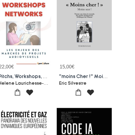
22,00
€
15,00
€
Pitchs, Workshops, Networks : Les Enjeux Des Marches De Projets Audiovisuels
"moins Cher !" Moins Seer : Trente Ans Avec Les Micros Entrepreneurs D'afrique De L'ouest
Helene Laurichesse-Berenice Bonhomme
Eric Silvestre