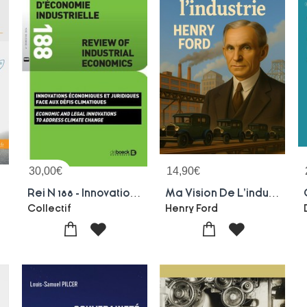
30,00
€
14,90
€
Rei N 188 - Innovations Economiques Et Juridiques Face Aux Defis Climatiques
Ma Vision De L'industrie : Une Analyse De L'innovation Industrielle Et De La Production De Masse Par Henry Ford
Collectif
Henry Ford