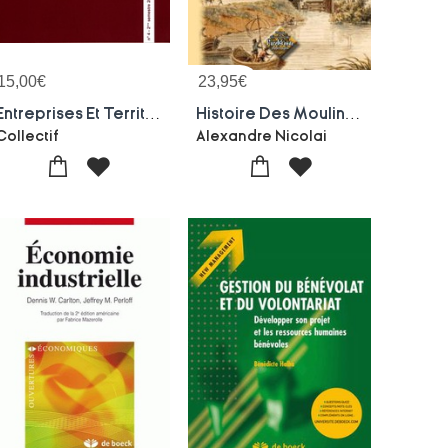
15,00
€
23,95
€
Entreprises Et Territoires
Histoire Des Moulins A Papier Du S.-o. De La France (1300-1800) - Tome I
Collectif
Alexandre Nicolai