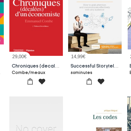
29,00
€
14,99
€
Chroniques (decalees) D'un Economiste
Successful Storytelling For Business : How To Grab Attention And Communicate Effectively With Any Audience
 Corpron
Combe/meaux
50minutes