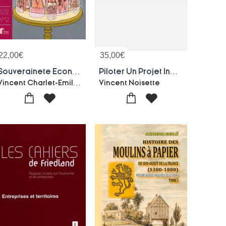
22,00
€
35,00
€
Souverainete Economique : Le Retour Du Mode Solo
Piloter Un Projet Industriel : Moyens De Production - Le Livre Du Maitre D'ouvrage
Vincent Charlet-Emilie Binois
Vincent Noisette