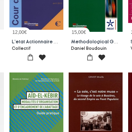
12,00
€
15,00
€
s
L'etat Actionnaire D'industries D'armement
Methodological Guida ; Urban Logistics Spaces
Collectif
Daniel Boudouin