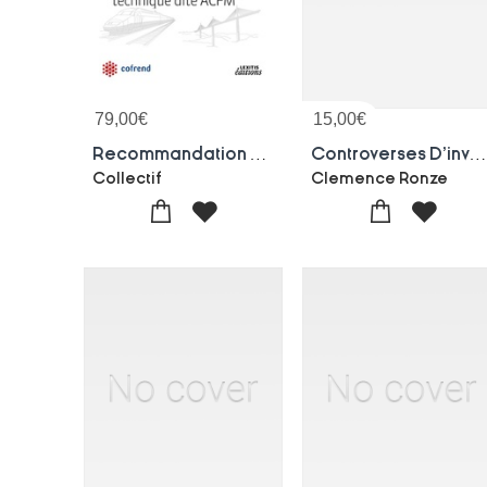
79,00
€
15,00
€
Recommandation Pour Le Controle Des Soudures Par La Mesure Du Champ D'un Courant Alternatif "alterning Current Field Measurment" Technique Dite Acfm
Controverses D'inventeur
Collectif
Clemence Ronze