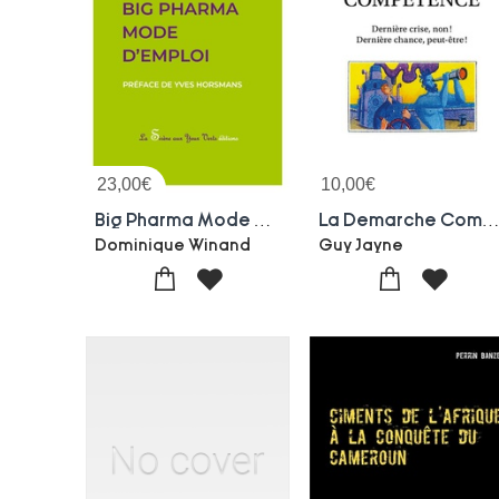
23,00
€
10,00
€
Big Pharma Mode D'emploi
La Demarche Competence : Derniere Crise, Non ! Derniere Chance, Peut-
Dominique Winand
Guy Jayne