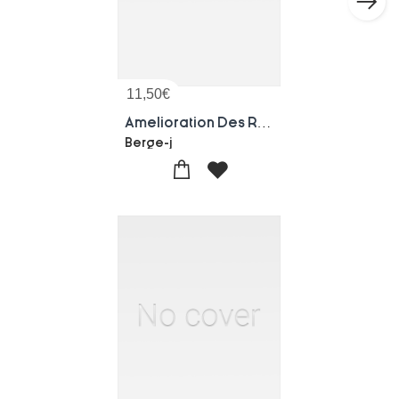
11,50
€
Amelioration Des Relations Economiques De La France Et De L'italie Par Voies Ferrees
Berge-j