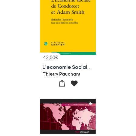
43,00
€
L'economie Sociale De Condorcet Et Adam Smith : Refonder L'economie Face Aux Derives Actuelles
Thierry Pauchant