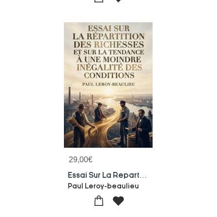
29,00
€
Essai Sur La Repartition Des Richesses Et Sur La Tendance A Une Moindre Inegalite Des Conditions : Une Analyse Des Lois Economiques Influencant La Distribution Des Richesses Et L'evolution Vers Une Societe Moins Inegalitaire, Par Paul Leroy Beaulieu.
Paul Leroy-beaulieu