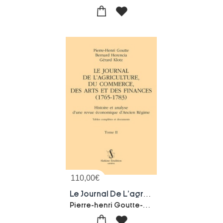
110,00
€
Le Journal De L'agriculture, Du Commerce, Des Arts Et Des Finances (1765-1783) Tome 2 : Histoire Et Analyse D'une Revue Economique D'ancien Regime. Tables Completes Et Documents
Pierre-henri Goutte-Bernard Herencia-Gerard Klotz