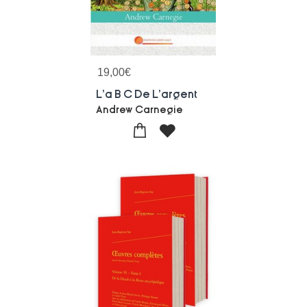
19,00
€
L'a B C De L'argent
Andrew Carnegie