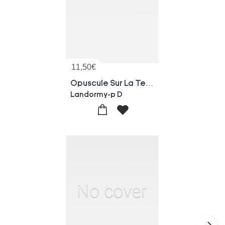
11,50
€
Opuscule Sur La Tenue Des Comptes En Partie Double
Landormy-p D