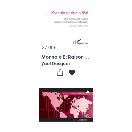
27,00
€
Monnaie Et Raison D'etat, Une Histoire De L'argent Dans Les Civilisations Occidentales, Tome 2 : Le Moyen Age
Yael Dosquet