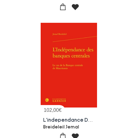
102,00
€
L'independance Des Banques Centrales - Le Cas De La Banque Centrale De Mauritani - Le Cas De La Banq
Breideleil Jemal