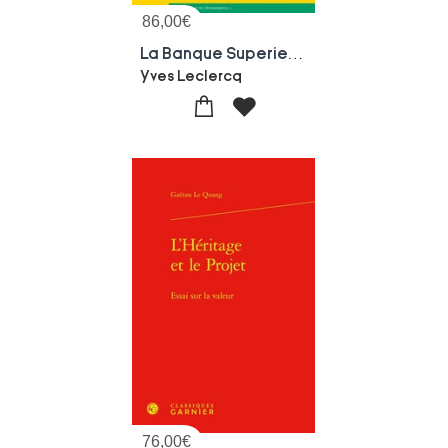
86,00
€
La Banque Superieure : La Banque De France De 1800 A 1914
Yves Leclercq
76,00
€