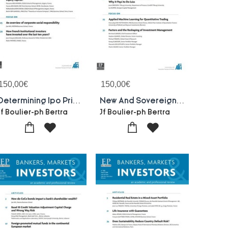
150,00
€
150,00
€
Determining Ipo Price For Innovative Firms:the Case Of Young French-bmi 159-2019 : Bankers, Markets Investors N159-december 2019
New And Sovereign Cds Spillovers:the Case Of The Euro Area Markets-bmi 158-2019 : Bankers, Markets Investors N158-september 2019
Jf Boulier-ph Bertra
Jf Boulier-ph Bertra