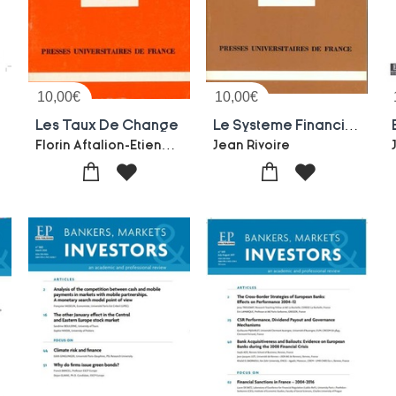
10,00
€
10,00
€
7
Les Taux De Change
Le Systeme Financier International
Florin Aftalion-Etienne Losq
Jean Rivoire