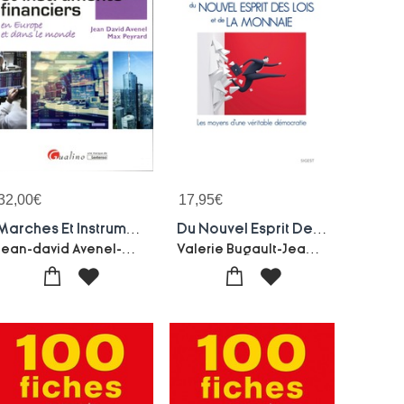
32,00
€
17,95
€
Marches Et Instruments Financiers En Europe Et Dans Le Monde
Du Nouvel Esprit Des Lois Et De La Monnaie ; Les Moyens D'une Veritable Democratie
Jean-david Avenel-Max Peyrard
Valerie Bugault-Jean Remy