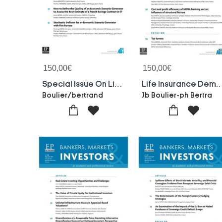
150,00
€
150,00
€
Special Issue On Life Insurance-bankers-markets-investors 157-june 2019 : A Reduced-form Model For A Life Insurance's Net Asset Value....
Life Insurance Demand Dynamics Impact Of Economicethuman......bmi 156-march 2019 : Bankers, M
Boulier/bertrand
Jb Boulier-ph Bertra