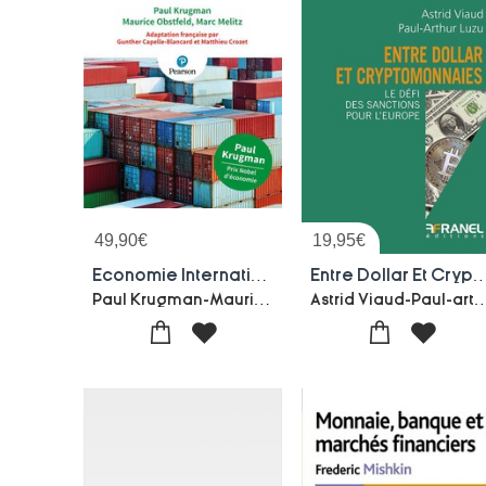
49,90
€
19,95
€
Economie Internationale (12e Edition)
Entre Dollar Et Crypto-monnaies : Le Defi Des Sanct
Paul Krugman-Maurice Obstfeld-Marc Melitz
Astrid Viaud-Paul-a