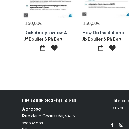
150,00
€
150,00
€
Risk Analysis:new Assets, New Approaches-bmi 162 : Bankers, Markets Investors 162-september 2020
How Do Institutional Frameworks Shape Financial Dev In Dev.countries? Bmi 161 : Bankers, M
Jf Boulier & Ph Bert
Jb Boulier & Ph Bert
LIBRAIRIE SCIENTIA SRL
La librair
de 09h00 à
Adresse
Rue de la Chaussée, 64-66
7000 Mons