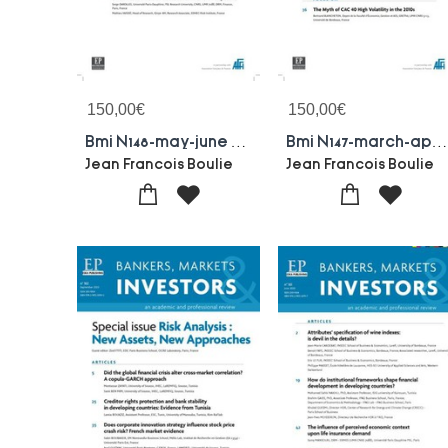
150,00
€
150,00
€
Bmi N148-may-june 2017 : Real Estate Investing:oortunities And Challenges
Bmi N147-march-april 2017 : Bankers Markets Investors N14
Jean Francois Boulie
Jean Francois Boulie