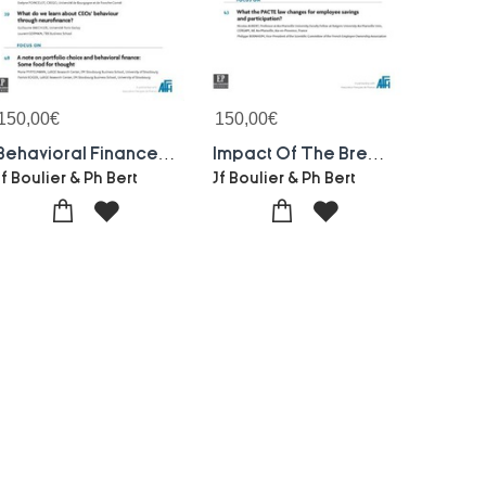
150,00
€
150,00
€
Behavioral Finance-special Issue Bmi 164 : Bankers, Markets Investors N164-march 2021
Impact Of The Brexit Vote Announcement On Long-run Market Performance-bmi 163 : Bankers, Markets Investors N163-december 2020
Jf Boulier & Ph Bert
Jf Boulier & Ph Bert