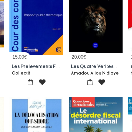
15,00
€
20,00
€
 (10e Edition)
Les Prelevements Fiscaux Et Sociaux En France Et En Allemagne ; Mars 2011
Les Quatre Verites D'un Batisseur D'empire
Collectif
Amadou Aliou N'diaye