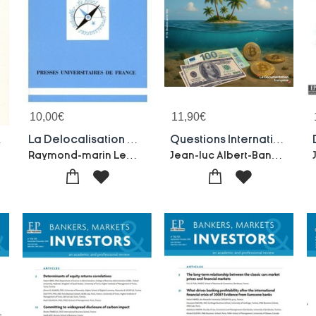
10,00
€
11,90
€
 De L'avenir
La Delocalisation Off-shore
Questions Internationales N.134 : Le Desordre Fiscal International
Raymond-marin Lemesle
Jean-luc Albert-Banggui Jin-Thierry Lambert-Frederic Douet-La Documentation Francaise-Mona Barake-Sur