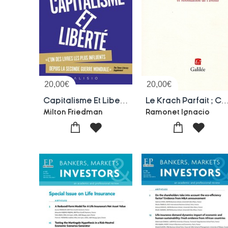
20,00
€
20,00
€
Capitalisme Et Liberte
Le Krach Parfait ; Crise Du Siecle Et Refondation
Milton Friedman
Ramonet Ignacio