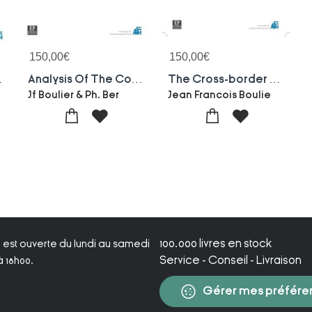
150,00
€
150,00
€
arkets Investors N161-june 2020
Analysis Of The Competition Between Cash And Mobile Payments In...bmi 160-2020 : Bankers, Markets Investors N160-march 2020
The Cross-border Strategies Of European Banks:effects On Performance 2004-12 - Bankers, Markets Inve
Jf Boulier & Ph. Ber
Jean Francois Boulie
100.000 livres en stock
ie est ouverte du lundi au samedi
Service - Conseil - Livraison
 18h00.
Gérer mes préfére