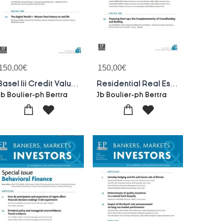
150,00
€
150,00
€
Basel Iii Credit Valuation Adjustment Capital Charge Et Wrong Way Risk-bmi 151 : Bankers, Markets Investors N151-june 2018
Residential Real Estate In A Mixed-asset Portfolio-bmi 150 : Bankers, Markets Investors N150-march 2018
Jb Boulier-ph Bertra
Jb Boulier-ph Bertra