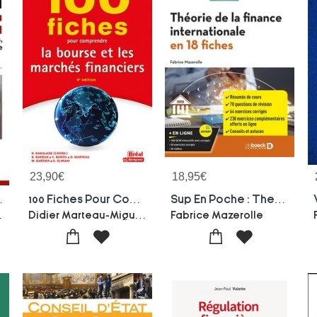
23,90
€
18,95
€
es, Trading De Haute Frequence
100 Fiches Pour Comprendre La Bourse Et Les Marches Financiers
Sup En Poche : Theorie De La Finance Internationale En 18 Fiches : Pour L1, L1, Prepas
ayraud
Didier Marteau-Miguel Sarzier-Vincent Barou-Samir Slimani
Fabrice Mazerolle