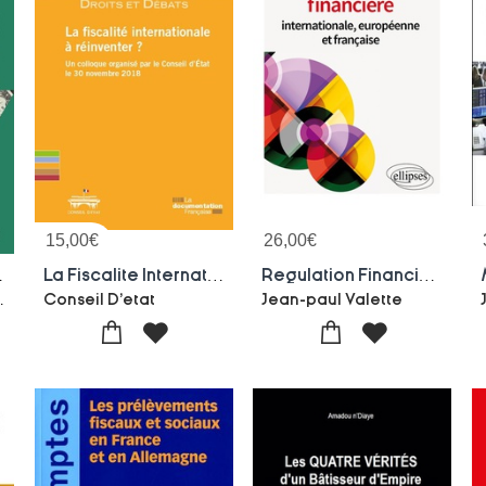
15,00
€
26,00
€
ions Pour L'europe
La Fiscalite Internationale A Reinventer
Regulation Financiere Internationale, Europeenne Et Francaise
rthur Luzu
Conseil D'etat
Jean-paul Valette