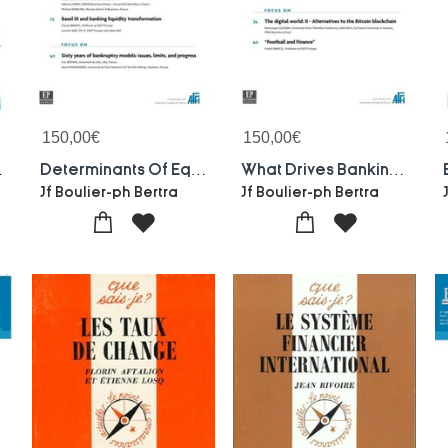
150,00
€
150,00
€
arkets Investors N156-march 2019
Determinants Of Equity Returns Correlations - Bmi 154-155 : Bankers, Markets Investors N153-154-november-december 2018
What Drives Banking Profitability After The Int.fin Crisis Of 2008? Bmi 152-153 : Bankers, Markets Investors N152-153-september-october 2018
Jf Boulier-ph Bertra
Jf Boulier-ph Bertra