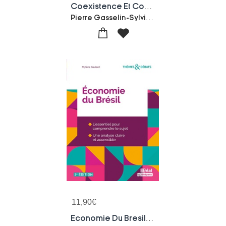
Coexistence Et Confrontation Des Modeles Agricoles Et Alimentaires ; Un Nouveau Paradigme Du Developpement Territorial ?
Pierre Gasselin-Sylvie Lardon-Claire Cerdan-Salma Loudiyi-Denis Sautier
11,90
€
Economie Du Bresil (3e Edition)