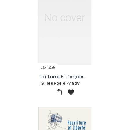
32,55
€
La Terre Et L'argent : L'agriculture Et Le Credit En France Du Xviiie Au Debut Du Xxe Siecle
Gilles Postel-vinay