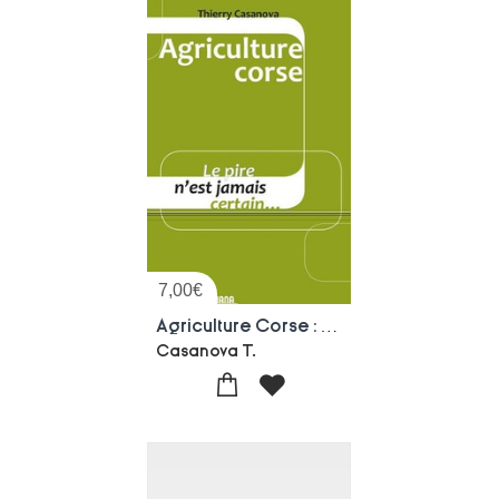
7,00
€
Agriculture Corse : Le Pire N'est Jamais Certain
Casanova T.