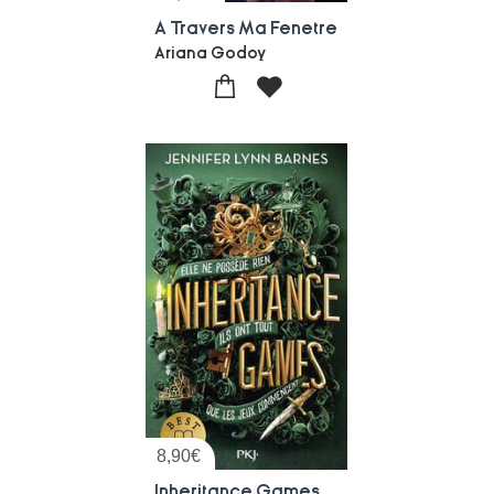
A Travers Ma Fenetre
Ariana Godoy
8,90
€
Inheritance Games Tome 1