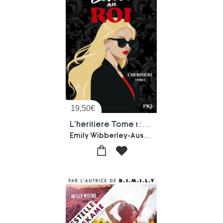
19,50
€
L'heritiere Tome 1 : Echec Au Roi
Emily Wibberley-Austin Siegemund-broka