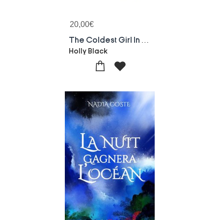
20,00
€
The Coldest Girl In Coldtown : La Cite Des Vampires
Holly Black