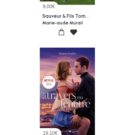
9,00
€
Sauveur & Fils Tome 1 : Sur Rendez-vous
Marie-aude Murail
19,10
€