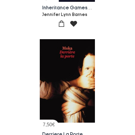
Inheritance Games Tome 2 : Les Heritiers Disparus
Jennifer Lynn Barnes
7,50
€
Derriere La Porte