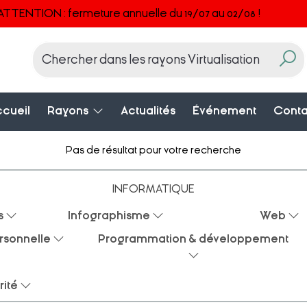
ATTENTION : fermeture annuelle du 19/07 au 02/08 !
cueil
Rayons
Actualités
Événement
Conta
Pas de résultat pour votre recherche
INFORMATIQUE
s
Infographisme
Web
rsonnelle
Programmation & développement
rité