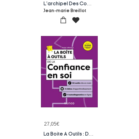
L'archipel Des Competences : Accomplir Son Travail Et S'accomplir Au Travail... Reveler Et Valoriser Vos Competences
Jean-marie Breillot
27,05
€
La Boite A Outils : De La Confiance En Soi (2e Edition)