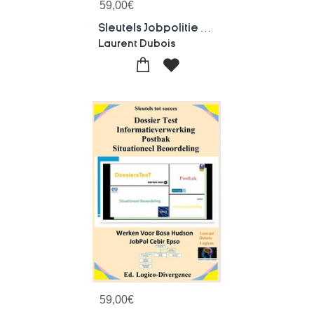
59,00
€
Sleutels Jobpolitie Tests Cebir Hudson
Laurent Dubois
59,00
€