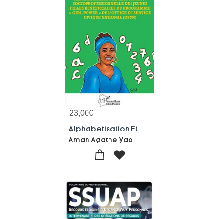
23,00
€
Alphabetisation Et Reinsertion Socioprofessionnelle Des Jeunes Filles Beneficiaires Du Programme Girl Power De L'office Du Service Civique National (oscn)
Aman Agathe Yao