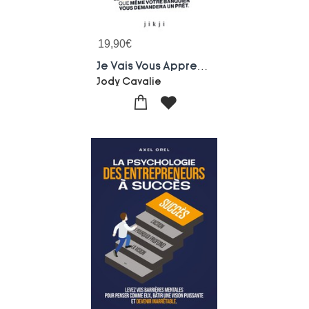
19,90
€
Je Vais Vous Apprendre A Etre Riche : Le Guide Financier Si Puissant Que Meme Votre Banquier Vous Demandera Un Pret
Jody Cavalie