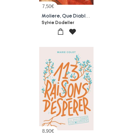
7,50
€
Moliere, Que Diable Allait-il Faire Dans Cette Galere ?
Sylvie Dodeller
8,90
€