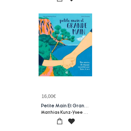
16,00
€
Petite Main Et Grande Main : Une Annee De Voyage Racontee Par Ysee, 8 Ans
Matthias Kunz-Ysee Kunz-Dora Formica