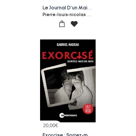
Le Journal D'un Maitre D'ecole D'ile-de-france 2e Periode : 1792-1803 : Silly-en-multien, De La Convention Au Consulat
Pierre-louis-nicolas Delahaye
20,00
€
Exorcise : Sortez-moi De Moi