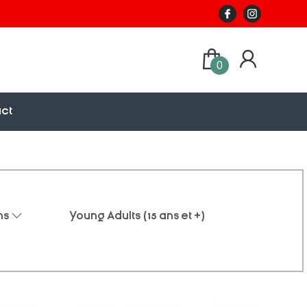
0
ct
ns
Young Adults (15 ans et +)