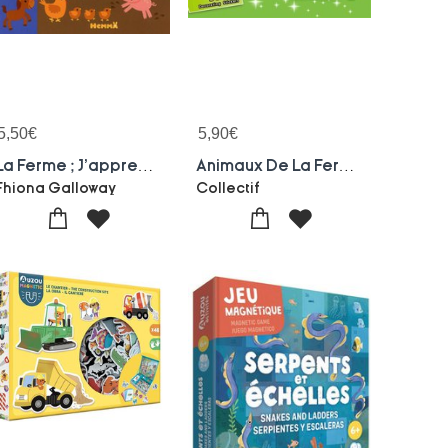
5,50
€
5,90
€
La Ferme ; J'apprends Avec Des Stickers !
Animaux De La Ferme
Fhiona Galloway
Collectif