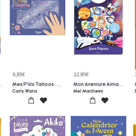
6,95
€
12,95
€
s Emotions
Mes P'tits Tattoos : Mes Stickers D'ongles
Mon Aventure Aimantee : Dans L'espace
Carly Watts
Mel Matthews