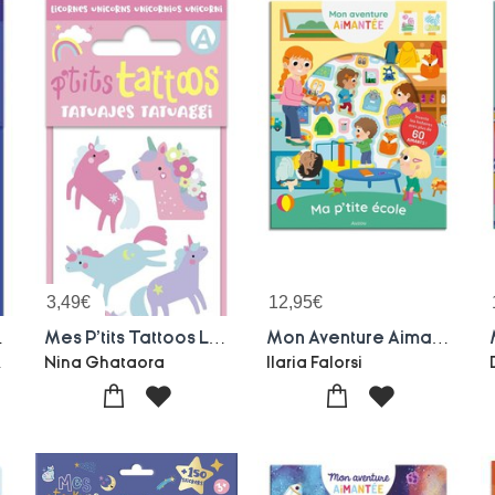
3,49
€
12,95
€
Pirates
Mes P'tits Tattoos Licornes
Mon Aventure Aimantee : Ma P'tite Ecole
Clark
Nina Ghataora
Ilaria Falorsi