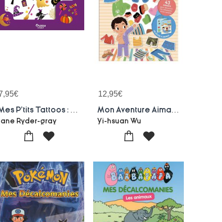
7,95
€
12,95
€
Mes P'tits Tattoos : Tattoos Halloween
Mon Aventure Aimantee : Je M'habille
Jane Ryder-gray
Yi-hsuan Wu