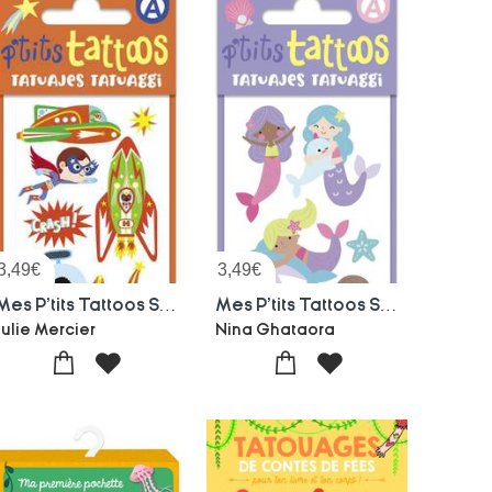
3,49
€
3,49
€
Mes P'tits Tattoos Super-heros
Mes P'tits Tattoos Sirenes
Julie Mercier
Nina Ghataora