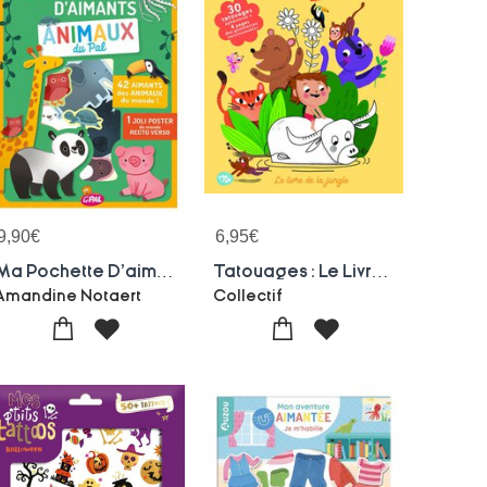
9,90
€
6,95
€
Ma Pochette D'aimants : Animaux Du Pal
Tatouages : Le Livre De La Jungle
Amandine Notaert
Collectif