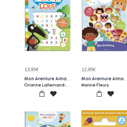
13,95
€
12,95
€
Mon Aventure Aimantee : Le Loup : Mes Premiers Mots Aimantes
Mon Aventure Aimantee : Le
Orianne Lallemand-Eleonore Thuillier
Marine Fleury