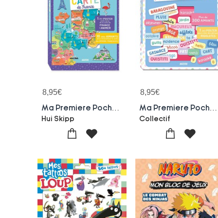
8,95
€
8,95
€
Ma Premiere Pochette D'aimants : Carte De France
Ma Premiere Pochette D'aimants : Mots Rigolos
Hui Skipp
Collectif