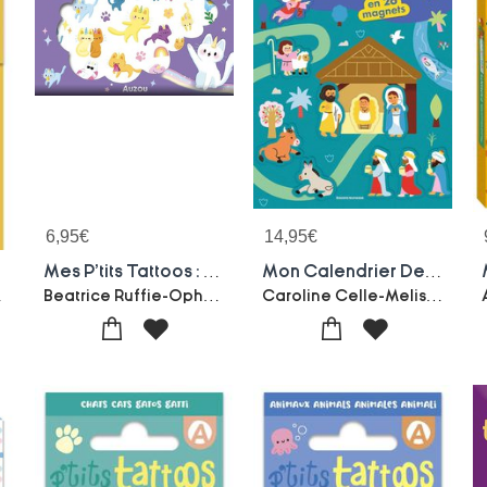
6,95
€
14,95
€
Mes P'tits Tattoos : Mes Tattoos Akiko
Mon Calendrier De L'avent En 26 Magnets
Clark
Beatrice Ruffie-Ophelie Ortal
Caroline Celle-Melisande Luthringer