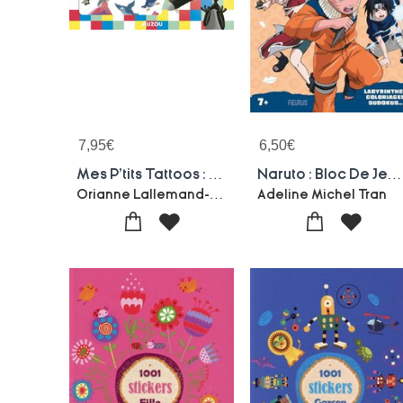
7,95
€
6,50
€
Mes P'tits Tattoos : Mes Tattoos Loup
Naruto : Bloc De Jeux : Le Combat Des Ninjas !
Orianne Lallemand-Eleonore Thuillier
Adeline Michel Tran