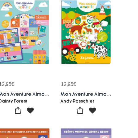
12,95
€
12,95
€
Mon Aventure Aimantee : Mon Calendrier De La Semaine
Mon Aventure Aimantee : La Ferme
Dainty Forest
Andy Passchier