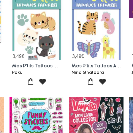
3,49
€
3,49
€
Mes P'tits Tattoos Chats
Mes P'tits Tattoos Animaux
Paku
Nina Ghataora