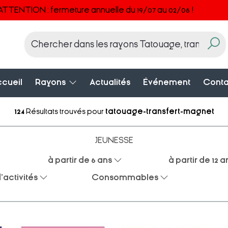
ATTENTION : fermeture annuelle du 19/07 au 02/08 !
cueil
Rayons
Actualités
Événement
Conta
124
Résultats trouvés pour
tatouage-transfert-magnet
JEUNESSE
à partir de 6 ans
à partir de 12 a
'activités
Consommables