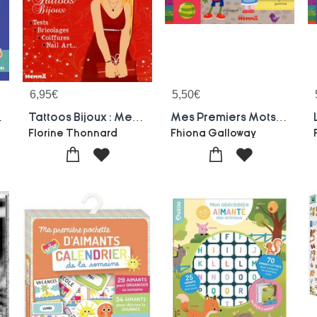
6,95
€
5,50
€
Garcon
Tattoos Bijoux : Mes Activites De Noel
Mes Premiers Mots ; J'apprends Avec Des Stickers !
Florine Thonnard
Fhiona Galloway