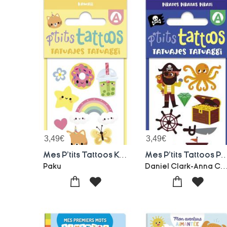
3,49
€
3,49
€
Mes P'tits Tattoos Kawaii
Mes P'tits Tattoos 
Daniel Clark-Anna 
Paku