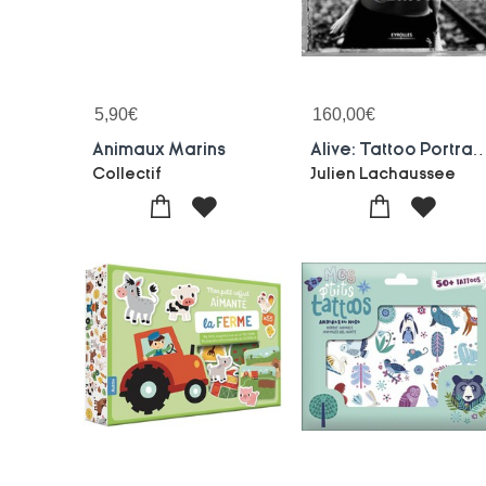
5,90
€
160,00
€
Animaux Marins
Alive: Tattoo Portraits - Coffret Livre Collector : Edition Limitee Avec Un Tirage
Collectif
Julien Lachaussee