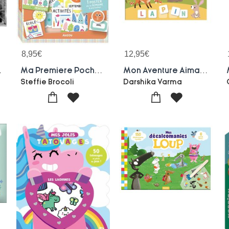
8,95
€
12,95
€
 Argentique Signe Et Numerote
Ma Premiere Pochette D'aimants : Calendrier De La Semaine
Mon Aventure Aimantee : Mon Abecedaire Aimante Des Animaux
Steffie Brocoli
Darshika Varma