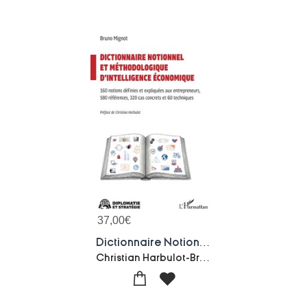
37,00
€
Dictionnaire Notionnel Et Methodologique D'intelligence Economique : 160 Notions Definies Et Expliquees Aux Entrepreneurs 580 References, 320 Cas Concrets Et 60 Techniques
Christian Harbulot-Bruno Mignot