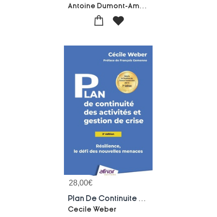
Antoine Dumont-Amelie Demanet-Sylvie Camacho-Severine Herlin-Bruno Barthas-Daniele Huet-kouo
28,00
€
Plan De Continuite Des Activites Et Gestion De Crise : Resilience, Le Defi Des Nouvelles Menaces (2e Edition)
Cecile Weber