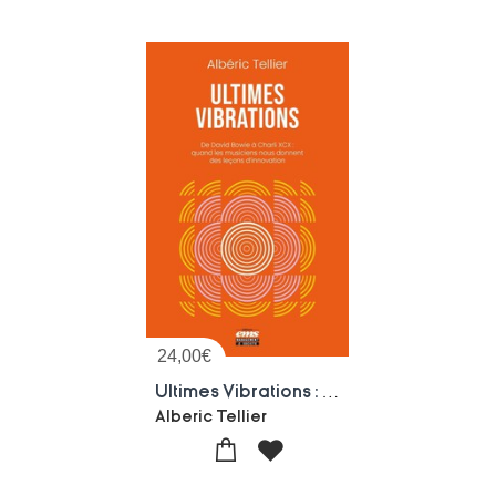
24,00
€
Ultimes Vibrations : De David Bowie A Charli Xcx : Quand Les Musiciens Nous Donnent Des Lecons D'innovation
Alberic Tellier