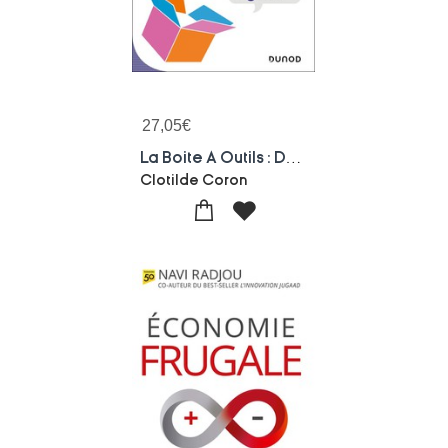
27,05
€
La Boite A Outils : De L'analyse De Donnees En Entreprise (2e Edition)
Clotilde Coron