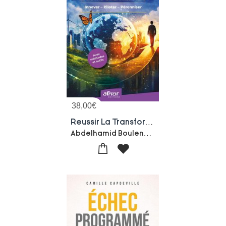
38,00
€
Reussir La Transformation De Votre Organisation : Innover, Piloter, Perenniser
Abdelhamid Boulenouar-Aurelien Bayon-Yanis Ioualitene