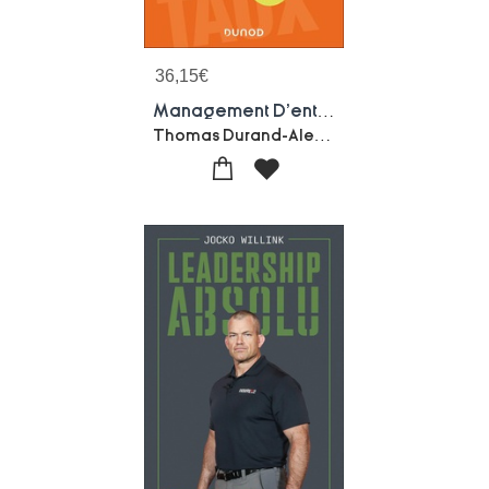
36,15
€
Management D'entreprise 360 : Tous Les Principes Et Outils A Connaitre (3e Edition)
Thomas Durand-Alexis Pokrovsky-Sakura Shimada