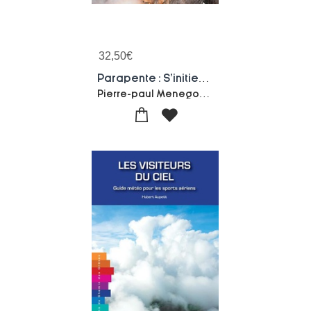
32,50
€
Parapente : S'initier Et Progresser
Pierre-paul Menegoz-Yves Goueslain