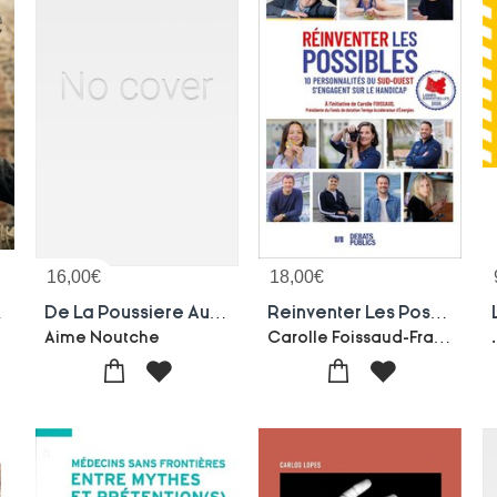
16,00
€
18,00
€
ndividu Et Collectivite.
De La Poussiere Aux Paves : Parcours De Resilience Afrique-europe
Reinventer Les Possibles : 10 Personnalites Du Sud-ouest S'engagent Sur Le Handicap
Carolle Foissaud-Francesca Clayton-William Theviot-Emeline Pierre-Celine Rouillard-Arthur Baucheron-Kh
Aime Noutche
.