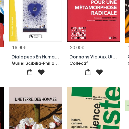
16,90
€
20,00
€
s De Crises
Dialogues En Humanite : Un Laboratoire Citoyen Pour Prendre Soin De Chaque Humain
Donnons Vie Aux Utopies : Pour Une Metamorphose Radicale
Muriel Scibilia-Philippe Piau
Collectif