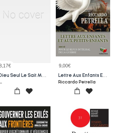
8,17
€
9,00
€
Dieu Seul Le Sait Mais Nous Aussi
Lettre Aux Enfants Et Aux Petits-enfants : Pour Le Refus Integral De La Guerre
..
Riccardo Petrella