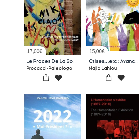
17,00
€
15,00
€
Le Proces De La Solidarite
Crises...etc : Avancer Et Construire En Temp
Procacci-Paleologo
Najib Lahlou