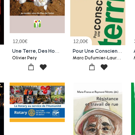
12,00
€
12,00
€
Une Terre, Des Hommes : Au Rendez-vous Du Mas De Carles
Pour Une Conscience Terriste
ithe
Marc Dufumier-Laurent Gervereau
Olivier Pety