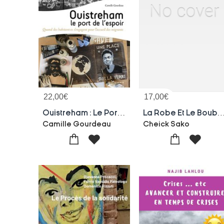
22,00
€
17,00
€
Ouistreham : Le Port De L'espoir : Quand Des Habitantes S'engagent Pour L'accueil Des Migrants
La Robe Et Le Boubou : Itineraire D'un Juriste San
Camille Gourdeau
Cheick Sako