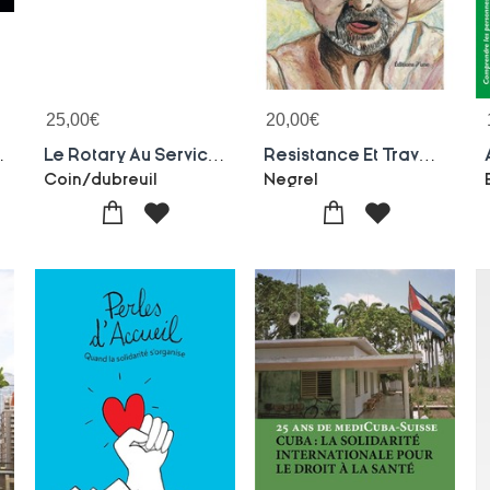
25,00
€
20,00
€
 A Light
Le Rotary Au Service De L'humanite - Les Clubs Du District 1720 En Action
Resistance Et Travail De Rue
Coin/dubreuil
Negrel