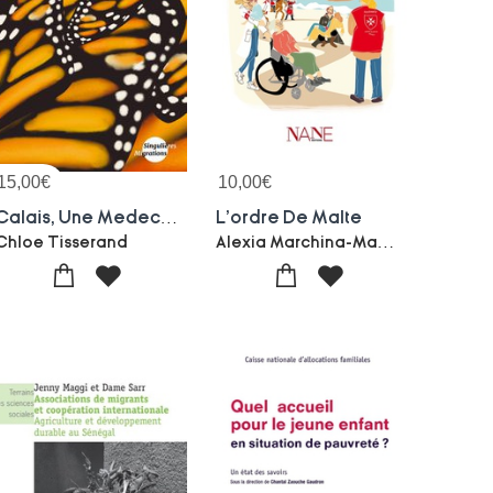
15,00
€
10,00
€
Calais, Une Medecine De L'exil
L'ordre De Malte
Alexia Marchina-Mathilde Gillot
Chloe Tisserand