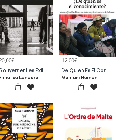
20,00
€
12,00
€
Gouverner Les Exiles Aux Frontieres : Pouvoir Discretionnaire Et Resistances
De Quien Es El Conocimiento? : Emancipacion, Cruce De Saberes Y Lucha Contra La Pobreza
Annalisa Lendaro
Mamani Hernan