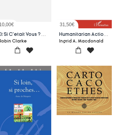
10,00
€
31,50
€
Et Si C'etait Vous ? And If It Were You?
Humanitarian Action And Terrorism Perceptions From The Muslim World
Robin Clarke
Ingrid A. Macdonald