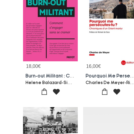
18,00
€
16,00
€
Burn-out Militant : Comment S'engager Sans Se Cramer
Pourquoi Me Persecutes-tu ? Chroniques D'un O
Helene Balazard-Simon Cottin-marx
Charles De Meyer-Richard 