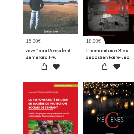
15,00
€
18,00
€
2022 "moi President ?!" - Vers Une Transition Economique, Sociale Et Ecologique.
L'humanitaire S'exhibe (1867-2016) / The Humanitarian Exhibition (1867-2016)
Sebastien Farre-Jean-francois Fayet-Bertrand Ta
Semeraro J-w.