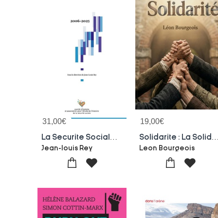
31,00
€
19,00
€
La Securite Sociale, Son Histoire A Travers Les Textes Tome 10
Solidarite : La Solidarite Comme Fondement De La Societe - Une Analyse Des Liens Solides Entre I
Jean-louis Rey
Leon Bourgeois