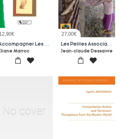
12,90
€
27,00
€
Accompagner Les Familles Face A L'endettement ; L'argent Entre Don Et Dependance
Les Petites Associations ; L'artisanat Discret De La Solidarite Internationale ; Les Liens Loire-atlantique - Madagascar
Eliane Marroc
Jean-claude Dessaivre