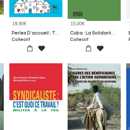
19,90
€
15,00
€
iaires
Perles D'accueil ; Temoignages D'une Initiative Citoyenne
Cuba : La Solidarite Internationale Pour Le Droit A La Sante ; 25 Ans De Medicuba-suisse
Collectif
Collectif