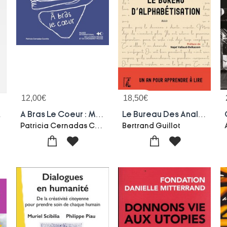
12,00
€
18,50
€
s Frontieres
A Bras Le Coeur : Messages De Bienveillance Du Monde Entier
Le Bureau Des Analphabetes : Un An Pour Apprendre A Lire
Patricia Cernadas Curotto
Bertrand Guillot