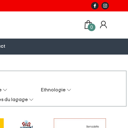
0
ct
e
Ethnologie
es du lagage