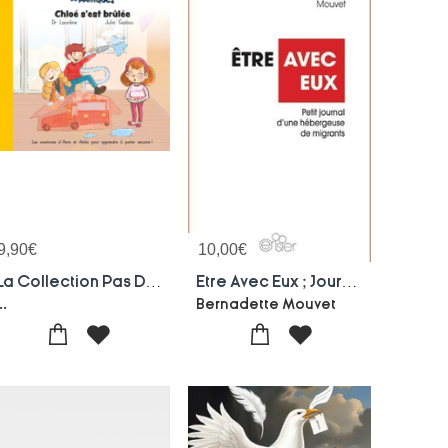
9,90
€
10,00
€
La Collection Pas De Panique ! - T05 - Pas De Panique ! Chloe S'est Brulee - Les Aventures D'anna Et
Etre Avec Eux ; Journal D'une Hebergeuse De Migrants
..
Bernadette Mouvet