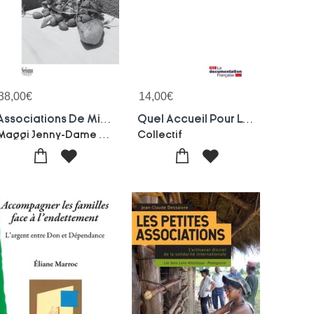
38,00
€
14,00
€
Associations De Migrants Et Cooperation Internationale : Agriculture Et Developpement Durable Au Senegal
Quel Accueil Pour Le Jeune Enfant En Situation De Pauvrete ? Un Etat Des Savoirs
Maggi Jenny-Dame Sarr
Collectif