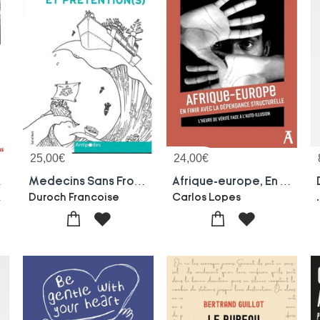
25,00
€
24,00
€
rient Martyr
Medecins Sans Frontieres Entre Mythes Et Pretention(s) : Autoportrait Critique D'un Acteur Humanitaire
Afrique-europe, En Finir Avec La Dependance Structurelle : L'heure De Verite Face A L'auto-illusion
De Seze
Duroch Francoise
Carlos Lopes
.