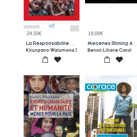
24,50
€
19,00
€
La Responsabilite De L'etat En
Mecenes Shining
Kitungano Walumona J
Benoit Liliane Carol