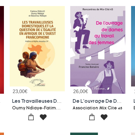
23,00
€
26,00
€
e L'amour
Les Travailleuses Domestiques Et La Question De L'egalite En Afrique De L'ouest Francophone
De L'ouvrage De Dames Au Travail Des Femmes
Oumy Ndiaye-Fatima Diallo-Bassirou Ndiaye
Association Mix Cite 45