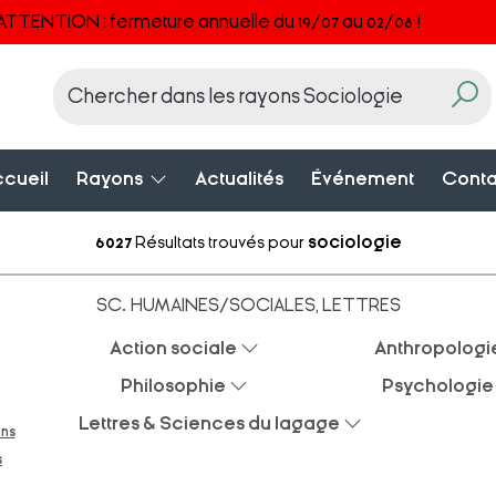
ATTENTION : fermeture annuelle du 19/07 au 02/08 !
cueil
Rayons
Actualités
Événement
Conta
6027
Résultats trouvés pour
sociologie
SC. HUMAINES/SOCIALES, LETTRES
Action sociale
Anthropologi
Philosophie
Psychologie
Lettres & Sciences du lagage
ons
s