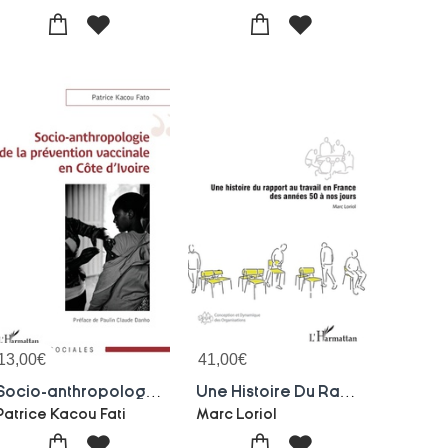
13,00
€
41,00
€
Socio-anthropologie De La Prevention Vaccinale En Cote D'ivoire
Une Histoire Du Rapport Au Travail En France Des Annees 50 A Nos Jours
Patrice Kacou Fati
Marc Loriol