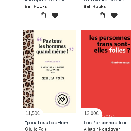
Bell Hooks
Bell Hooks
11,50
€
12,00
€
"pas Tous Les Hommes Quand Meme !" : #notallmen. Une Mise Au Point Salutaire
Les Personnes Trans Sont-e
Giulia Fois
Alistair Houdayer