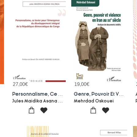
27,00
€
19,00
€
Personnalisme, Ce Levier Pour L'emergence Du Developpement Integral De La Republique Democratique Du Congo
Genre, Pouvoir Et Violence En Iran Au Xixe Siecle : Analyse De Documents Inedits
Jules Maidika Asana Kalinga
Mehrdad Oskouei