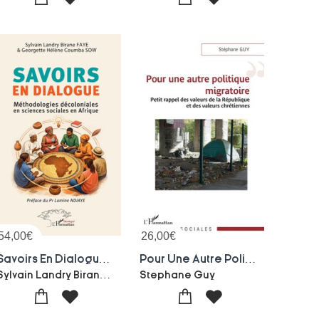
54,00
€
26,00
€
Savoirs En Dialogue : Methodologies Decoloniales En Sciences Sociales En Afrique
Pour Une Autre Politique Migratoire : Petit Rappel Des Valeurs De La Republique Et Des Valeurs Chretiennes
Sylvain Landry Birane Faye-Georgette Helene Coumba Sow
Stephane Guy