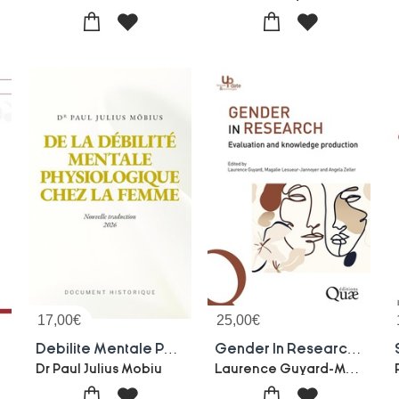
17,00
€
25,00
€
aires
Debilite Mentale Physiologique Femme
Gender In Research: Evaluation And Knowledge Production
Laurence Guyard-Magalie Lesueur-jannoyer-Angela Zeller-Collectif
Dr Paul Julius Mobiu