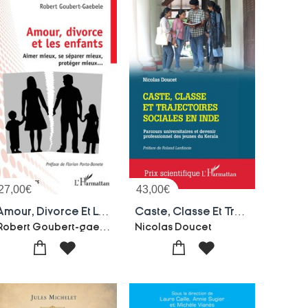
27,00
€
43,00
€
Amour, Divorce Et Les Enfants : Aimer Mieux, Se Separer Mieux, Proteger Mieux...
Caste, Classe Et Trajectoires Sociales En Inde : Parcours Universitaires Et Devenir Professionnel Des Jeunes Du Kerala
Robert Goubert-gaebele
Nicolas Doucet