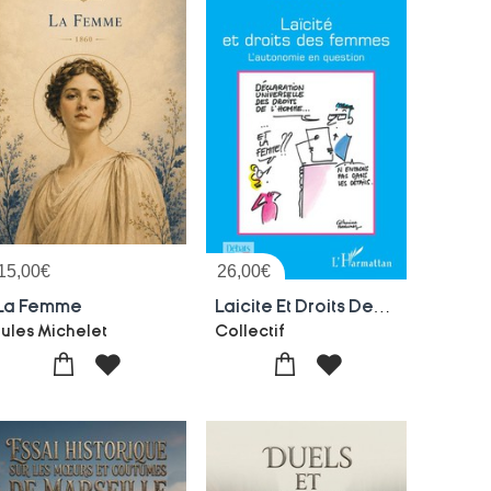
15,00
€
26,00
€
La Femme
Laicite Et Droits Des Femmes : L'autonomie En Question
Jules Michelet
Collectif