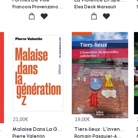
Francois Provenzano-Sophie Corbille
Elsa Deck Marsault
21,00
€
19,00
€
lles Folles ?
Malaise Dans La Generation Z
Tiers-lieux : L'invention De Nouvelles Solidarites ?
Romain Pasquier-Amelie Tehel-Collectif
Pierre Valentin