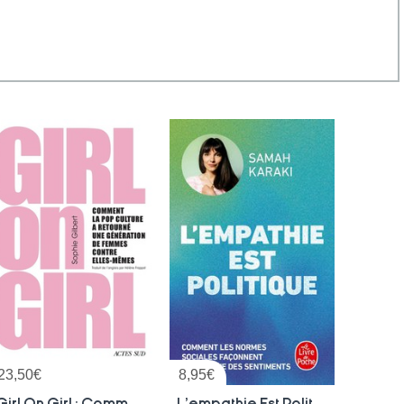
23,50
€
8,95
€
Girl On Girl : Comment La Pop Culture A Retourne Une Generation De Femmes Contre Elles-memes
L'empathie Est Politique : Comment Les Normes Sociales Faconnent La Biologie Des Sentiments