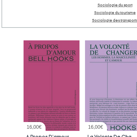
Sociologie du sport
Sociologie du tourisme
Sociologie des transport
16,00
€
16,00
€
A Propos D'amour
La Volonte De Changer : Les Hommes, La Masculinite Et L'amour