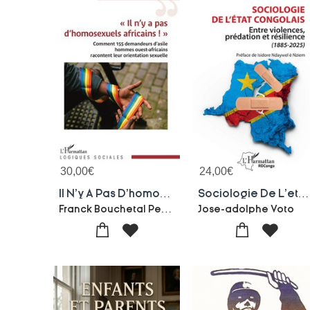
30,00
€
24,00
€
Il N'y A Pas D'homosexuels Africains ! Comment 155 Demandeurs D'asile Hommes Ouest-africains Racontent Leur Orientation Sexuelle
Sociologie De L'etat Congolais : Entre Violences, Predation Et Resilience (1885-2025)
Franck Bouchetal Pellegri
Jose-adolphe Voto