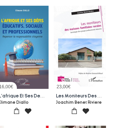
16,00
€
23,00
€
L'afrique Et Ses Defis Educatifs, Sociaux Et Professionnels : Repenser La Responsabilite Citoyenne
Les Moniteurs Des Maisons Familiales Rurales : Sociologie D 'un Groupe Professionnel Meconnu
Elimane Diallo
Joachim Benet Riviere