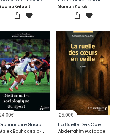
Sophie Gilbert
Samah Karaki
24,00
€
25,00
€
Dictionnaire Sociologique Du Sport
La Ruelle Des Coeurs En Veille
Malek Bouhaouala-Christophe Gibout-Marie-carmen Garcia-Gilles Vieille Marchiset
Abderrahim Mofaddel