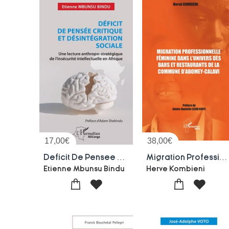
17,00
€
38,00
€
Deficit De Pensee Critique Et Desintegration Sociale : Une Lecture Anthropo-strategique De L'insecurite Intellectuelle En Afrique
Migration Professionnelle Feminine Dans L'univers Des Bars Et Restaurants De La Commune D'abomey-calavi
Etienne Mbunsu Bindu
Herve Kombieni