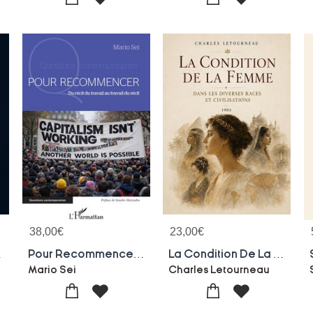
38,00
€
23,00
€
emiere Image
Pour Recommencer : Du Recit Du Travail Au Travail Du Recit
La Condition De La Femme Dans Le Monde
Mario Sei
Charles Letourneau