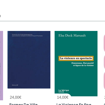
s
24,00
€
14,00
€
Formes De Ville
La Violence En Spectacle : Feminisme, Etat Punitif Et Figure De La Victime