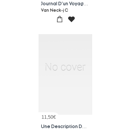
Journal D'un Voyage Fait Par Huit Navires D'amsterdam, Au Mois De Mars L'an 1598. Tome Ii
Van Neck-j C
11,50
€
Une Description De Paris