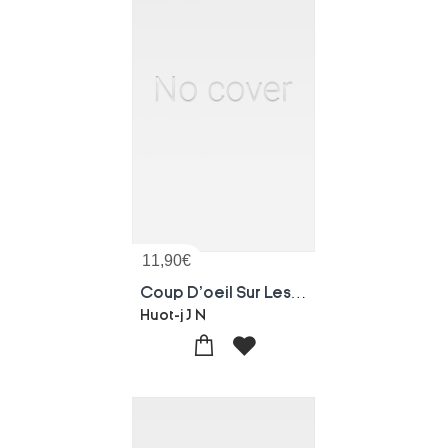
11,90
€
Coup D'oeil Sur Les Montagnes De La Siberie
Huot-j J N