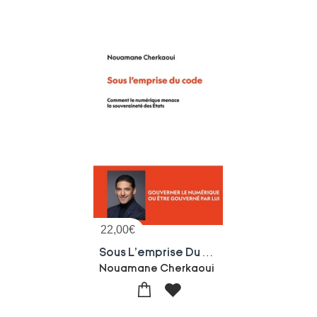
22,00
€
Sous L'emprise Du Code : Comment Le Numerique Menace La Souverainete Des Etats
Nouamane Cherkaoui