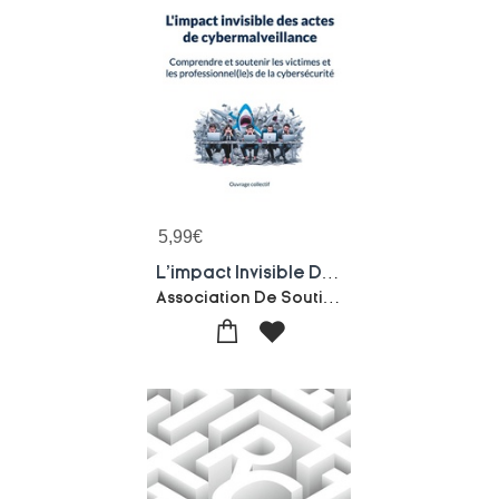
5,99
€
L'impact Invisible Des Actes De Cybermalveillance : Comprendre Et Soutenir Les Victimes Et Les Professionnel(le)s De La Cybersecurite
Association De Soutien Aux Victimes De Cyber Attaques (assovica)