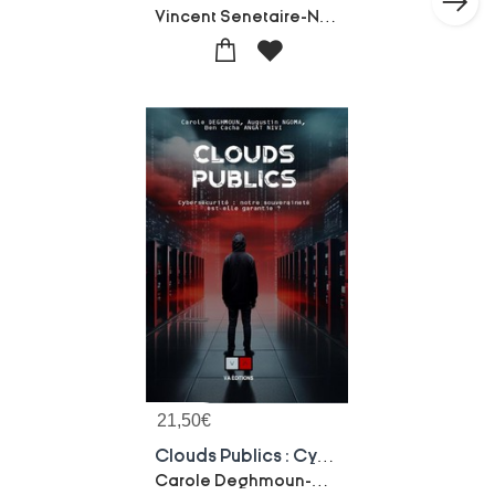
Vincent Senetaire-Nicolas Lepotier-Titouan Soulard
21,50
€
Clouds Publics : Cybersecurite : Notre Souverainete Est-elle Garantie ?
Carole Deghmoun-Augustin Ngoma-Ben Cacha Angat Nivi