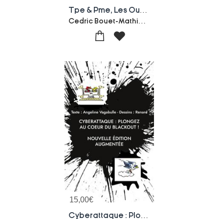
Tpe & Pme, Les Oubliees De La Cybersurete ?
Cedric Bouet-Mathieu Colas-Vianney Dermy-Marc-frederic Gomez-Jeremy Marlin-Emilie Mercier
15,00
€
Cyberattaque : Plongez Au Coeur Du Blackout ! : Nouvelle Edition Augmentee