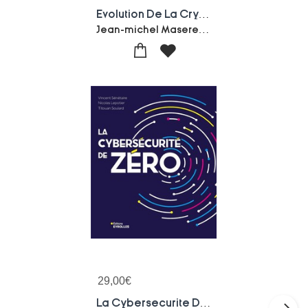
Evolution De La Cryptographie A Travers Les Ages : Cours, Exercices Corriges, Algorithmes En Scratch Et Python
Jean-michel Masereel-Valerie Nachef
29,00
€
La Cybersecurite De Zero