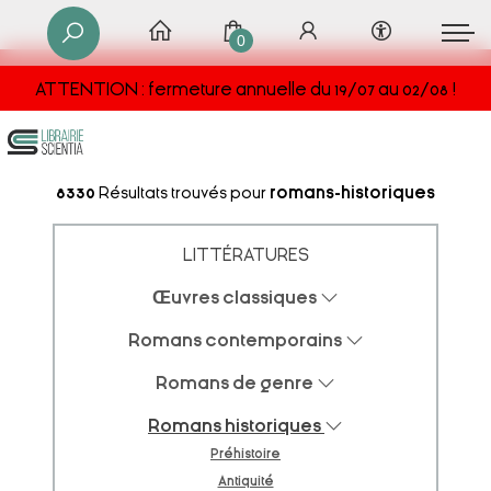
0
ATTENTION : fermeture annuelle du 19/07 au 02/08 !
8330
Résultats trouvés pour
romans-historiques
LITTÉRATURES
Œuvres classiques
Romans contemporains
Romans de genre
Romans historiques
Préhistoire
Antiquité