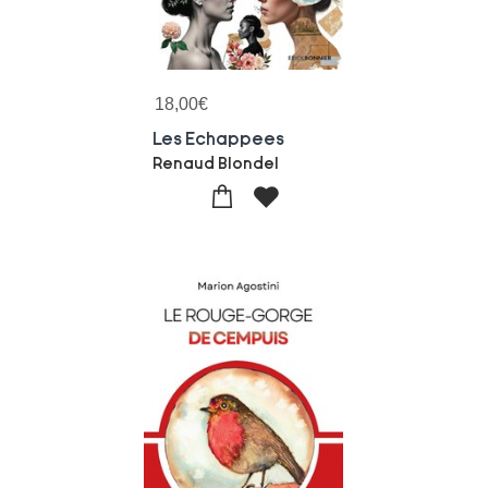
18,00
€
Les Echappees
Renaud Blondel