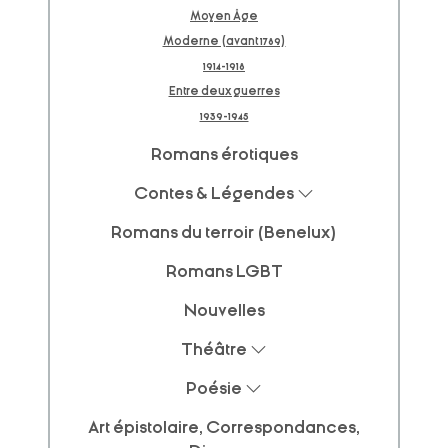
Moyen Âge
Moderne (avant 1789)
1914-1918
Entre deux guerres
1939-1945
Romans érotiques
Contes & Légendes
Romans du terroir (Benelux)
Romans LGBT
Nouvelles
Théâtre
Poésie
Art épistolaire, Correspondances,