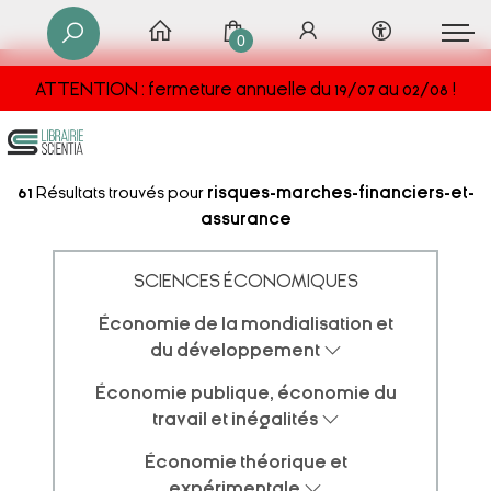
0
ATTENTION : fermeture annuelle du 19/07 au 02/08 !
61
Résultats trouvés pour
risques-marches-financiers-et-
assurance
SCIENCES ÉCONOMIQUES
Économie de la mondialisation et
du développement
Économie publique, économie du
travail et inégalités
Économie théorique et
expérimentale