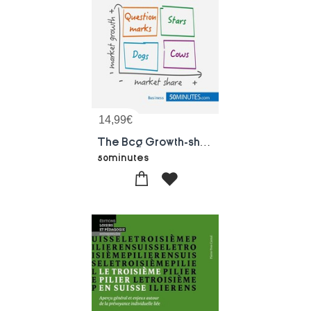
14,99
€
The Bcg Growth-share Matrix: Theory And Applications : The Key To Portfolio Management
50minutes