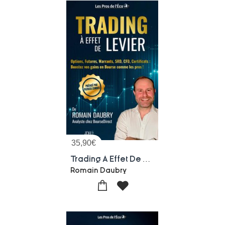
35,90
€
Trading A Effet De Levier : Options, Futures, Warrants, Srd, Cfd, Certificats : Boostez Vos Gains En Bourse Comme Les Pros !
Romain Daubry