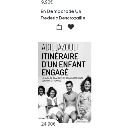
9,90
€
En Democratie Un Adversaire N'est Pas Un Ennemi : Comment Peut-on Vouloir La Mort D'un Elu ?
Frederic Descrozaille
24,90
€