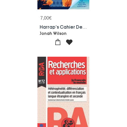
7,00
€
Harrap's Cahier De Vacances : Reussir L'anglais Au B2 First / Fce
Jonah Wilson