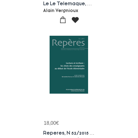
Le Le Telemaque, N 48/2015 : Distance Et Mediations
Alain Vergnioux
18,00
€
Reperes, N 52/2015 : Lecture Et Ecriture: Les Choix Des Enseignants Au Debut De L'ecole Elementaire