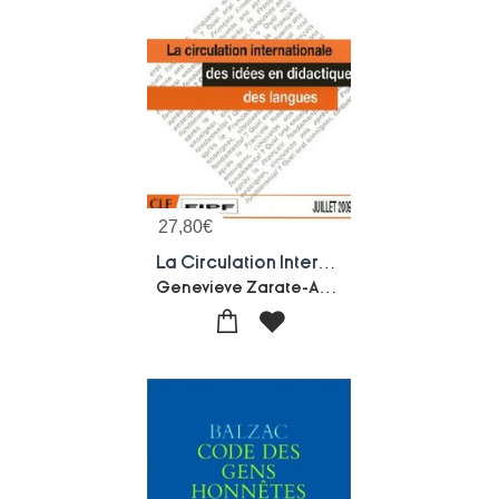
27,80
€
La Circulation Internationale Des Idees En Didactique Des Langues - Recherches Et Applications N46
Genevieve Zarate-Anthony Liddicoat