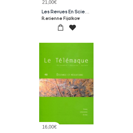
21,00
€
Les Revues En Sciences De L'education : Mutations Et Permanences - Lire, Publier, Diffuser
R.etienne Fijalkow
16,00
€