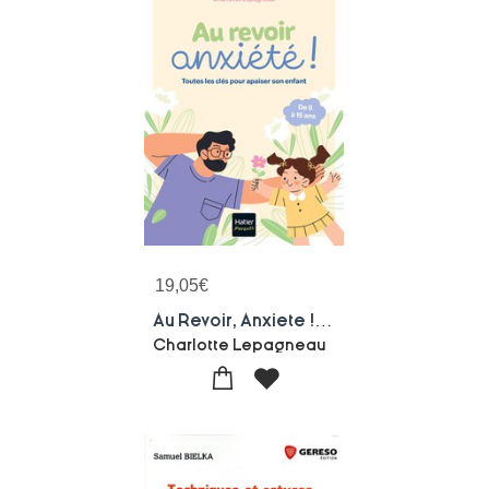
19,05
€
Au Revoir, Anxiete ! Toutes Les Cles Pour Apaiser Son Enfant
Charlotte Lepagneau