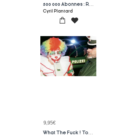
500 000 Abonnes : Reussir Dans Le Monde Impitoyable Des Reseaux Sociaux
Cyril Plantard
9,95
€
What The Fuck ! Tome 4 : The Giga Super Mega Fuck !