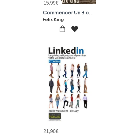
15,99
€
Commencer Un Blog Aujourd Hui Pour Faire De Grosse Somme D'argent
Felix King
21,90
€