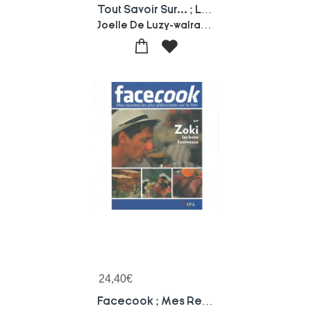
Tout Savoir Sur... ; Linkedin ; Le Guide Pratique Pour Dynamiser Votre Vie Professionnelle (2e Edition)
Joelle De Luzy-walraevens
24,40
€
Facecook ; Mes Recettes Les Plus Plebiscitees Sur Le Net