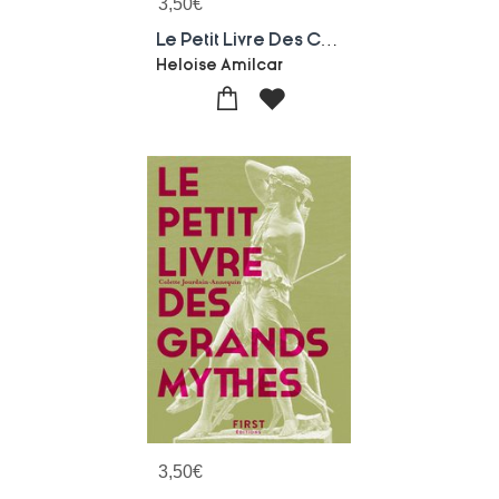
3,50
€
Le Petit Livre Des Cultes A Mysteres : Percez Le Mystere Des Rites Occultes Et Sacres De L'antiquite !
Heloise Amilcar
3,50
€