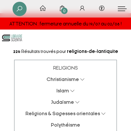
0
ATTENTION : fermeture annuelle du 19/07 au 02/08 !
226
Résultats trouvés pour
religions-de-lantiquite
RELIGIONS
Christianisme
Islam
Judaïsme
Religions & Sagesses orientales
Polythéisme