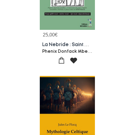
25,00
€
La Nebride : Saint Graal De La Religion Africaine ; Mysteres Caches De L'eucharistie Chretienne Et De La Consecration Des Autels
Phenix Donfack Mbenou