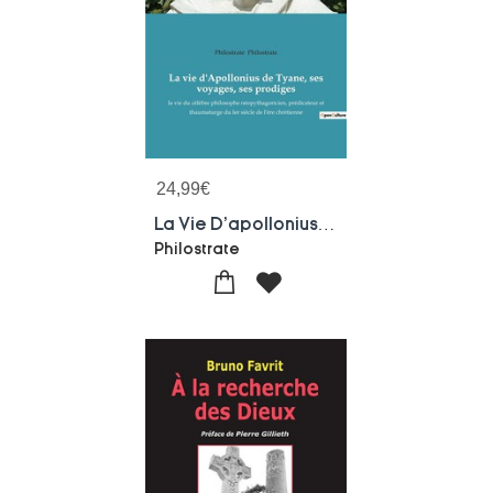
24,99
€
La Vie D'apollonius De Tyane, Ses Voyages, Ses Prodiges : La Vie Du Celebre Philosophe Neopythagoricien, Predicateur Et Thaumaturge Du 1er Siecle De L'ere Chretienne
Philostrate