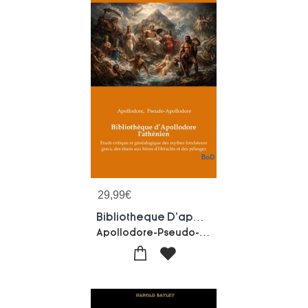
29,99
€
Bibliotheque D'apollodore L'athenien : Etude Critique Et Genealogique Des Mythes Fondateurs Grecs, Des Titans Aux Heros D'heracles Et Des Pelasges
Apollodore-Pseudo-apollodore