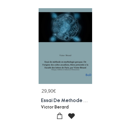
29,90
€
Essai De Methode En Mythologie Grecque. De L'origine Des Cultes Arcadiens, These Presentee A La Faculte Des Lettres De Paris, Par Victor Berard : Pelasges, Hellenes Et Influences Pheniciennes
Victor Berard