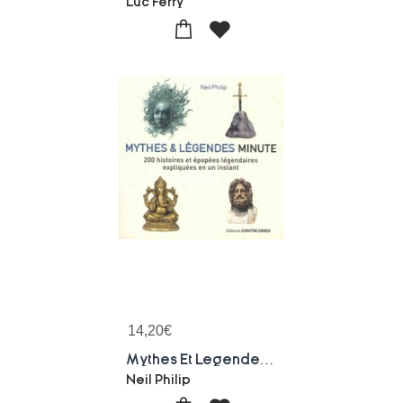
Luc Ferry
14,20
€
Mythes Et Legendes ; 200 Histoires Et Epopees Legendaires Expliquees En Un Instant
Neil Philip