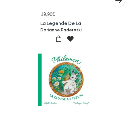
19,90
€
La Legende De La Nymphe Sacree
Dorianne Padereski