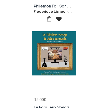
Philemon Fait Son Cirque
Frederique Lisneuf-Sibylle Larcher
15,00
€
Le Fabuleux Voyage De Jules Au Musee