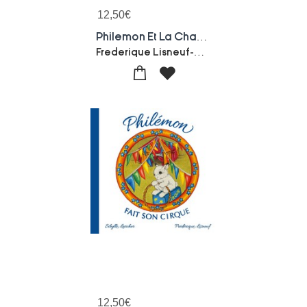
12,50
€
Philemon Et La Chasse Au Tresor
Frederique Lisneuf-Sibylle Larcher
12,50
€