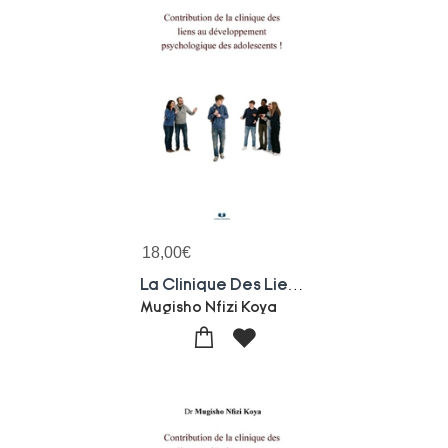
18,00
€
La Clinique Des Liens Face A La Separation Parentale - Perturbations Interactives Et Enjeux Therapeu
Mugisho Nfizi Koya