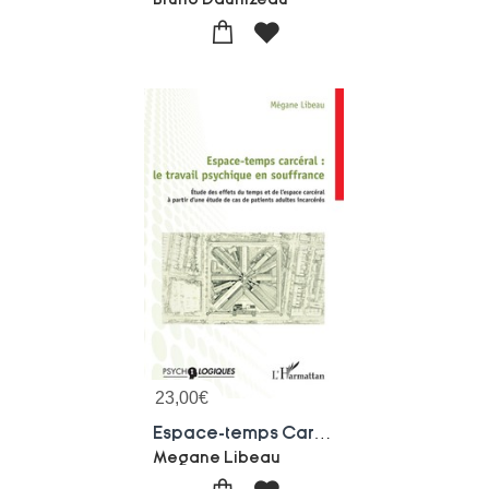
23,00
€
Espace-temps Carceral : Le Travail Psychique En Souffrance ; Etude Des Effets Du Temps Et De L'espace Carceral A Partir D'une Etude De Cas De Patients Adultes Incarceres
Megane Libeau