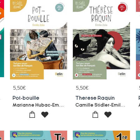
5,50
€
5,50
€
dition 2026)
Pot-bouille
Therese Raquin
Marianne Hubac-Emile Zola
Camille Stidler-Emile Zola