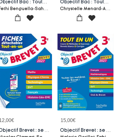
Objectif Bac : Toutes Les Matieres ; Terminale Sti2d
Objectif Bac : Toutes Les Matieres ; 1re St2s
Fethi Benguella-Sahed Yahi-Caroline Garnier-Oscar Torres Vera-Luc Rejaud-Moez Masmoudi-Yohann Durand
Chrystelle Menard-Alain Prost-Raphael Marteletti-Michel Stillkrauth-Mina Oumassaoud-Alain Vidal-Torres
12,00
€
15,00
€
Objectif Brevet : 3e ; Fiches Detachables Tout-en-un (edition 2027)
Objectif Brevet : 3e ; Tout-en-un (edition 2027)
Nicolas Clamart-Sebastien Dessaint-Richard Basnier-Isabelle Lisle-Malorie Gorillot
Malorie Gorillot-Fabienne Ottevaere-Philippe Rousseau-Brigitte Reaute-Laurent Bonnet-Sebastien Dessaint