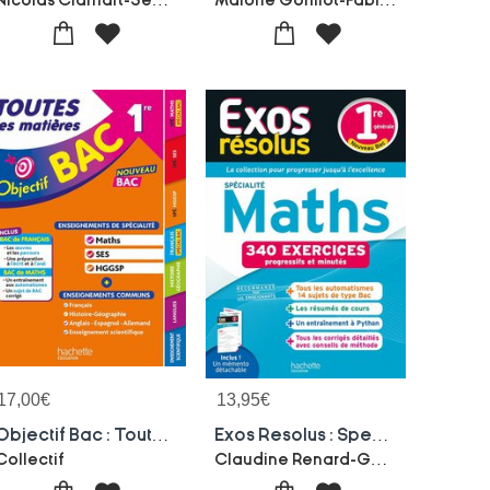
17,00
€
13,95
€
Objectif Bac : Toutes Les Matieres ; 1re ; Spe Maths - Ses - Hggsp + Enseignements Communs
Exos Resolus : Specialite Maths ; 1re
Claudine Renard-Genevieve Guillaumin
Collectif