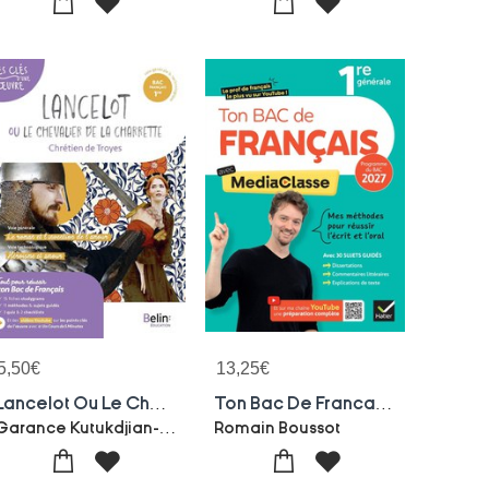
5,50
€
13,25
€
Lancelot Ou Le Chevalier De La Charrette
Ton Bac De Francais Avec Mediaclasse ; 1re Generale ; Mes Methodes Pour Reussir L'ecrit Et L'oral (edition 2026/2027)
Garance Kutukdjian-Chretien De Troyes
Romain Boussot