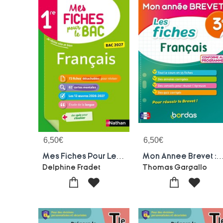
6,50
€
6,50
€
Mes Fiches Pour Le Bac : Francais ; 1re (edition 2027)
Mon Annee Brevet : Les Fiches Francais ; 3e (e
Delphine Fradet
Thomas Gargallo