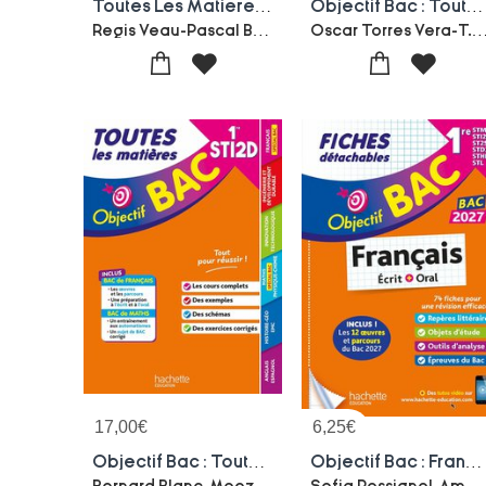
Toutes Les Matieres ; Bts Sam (edition 2027/2028)
Objectif Bac : Toutes Les Matieres ; Terminale Stmg (edition 2027)
Regis Veau-Pascal Besson-Sandrine Lecas-Marie-jose Chacon-benito-Lucile Salesses-Murielle Thierry-Chor
Oscar Torres Vera-T. Beschmout-Nathalie Nieuviarts-Alain Vidal-Yohann Durand-Alai
17,00
€
6,25
€
Objectif Bac : Toutes Les Matieres ; 1re Sti2d
Objectif Bac : Francais Ecrit + Oral ; 1re Stmg - Sti2d - St2s - Stl - Std2a - Sthr ; Fiches Detachables (edition 2027)
Bernard Blanc-Moez Masmoudi-Denise Blanc-Alain Prost-Oscar Torres Vera-Erwan Rivoallon-Feth Benguella
Sofia Rossignol-Amandine Sourisse