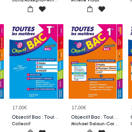
Amelie Vioux
17,00
€
17,00
€
Objectif Bac : Toutes Les Matieres ; Terminale ; Maths, Ses, Hggsp, Grand Oral + Enseignements Communs + Options Maths Complementaires (edition 2027)
Objectif Bac : Toutes Les Matieres ; 1re ; Enseignements De Specialite : Maths, Physique-chimie, Svt + Enseignements Communs (edition 2027)
-Arnau Leonard
Michael Salaun-Caroline Garnier-Philippe Rousseau-Nathalie Thau-Sebastien Dessaint-Arnaud Leonard-Zard
Collectif