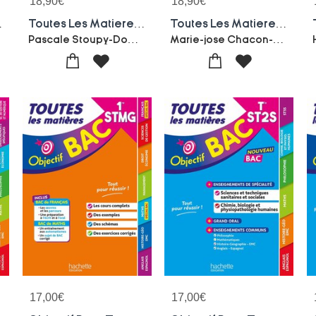
18,90
€
18,90
€
ire ; 4e, 3e
Toutes Les Matieres ; Bts Mco (edition 2027/2028)
Toutes Les Matieres ; Bts Ndrc (edition 2027/2028)
Pascale Stoupy-Dominique Legros-Christel Pommier-Pascal Besson-Monica Manzi-Marie-jose Chacon-benito-C
Marie-jose Chacon-benito-Stephanie Gauthier Roy-Catherine Gazon-Michel Choroszynski-Mario Van Den Driessche
17,00
€
17,00
€