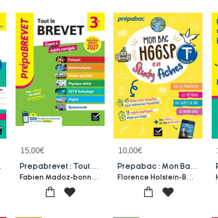
15,00
€
10,00
€
ral (edition 2026/2027)
Prepabrevet : Tout Le Brevet ; 3e ; Cours & Sujets Corriges (edition 2027)
Prepabac : Mon Bac Hggsp En Studyfiches ; Terminale Generale : Fiches Visuelles Et Quiz Pour Reussir Le Bac (edition 2027)
 Spies
Fabien Madoz-bonnot-Jean-pierre Bureau-Emmanuelle Michaud-Guillaume D'hoop-Gaelle Cormerais-Marie Bureau
Florence Holstein-Barbara Jamin De Capua