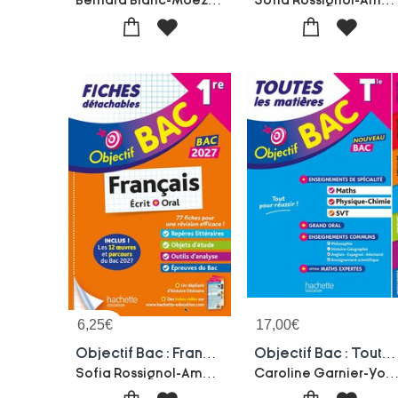
6,25
€
17,00
€
Objectif Bac : Francais Ecrit + Oral ; 1re Generale ; Fiches Detachables (edition 2027)
Objectif Bac : Toutes Les Matieres ; Terminale ; Enseignements De Specialite Maths, Physique-chimie, Svt + Enseignements Communs (edition 2027)
Sofia Rossignol-Amandine Sourisse
Caroline Garnier-Yohann Durand-Nathalie Nieuviarts-Veronique Veyrier-milan-Maxime Cauchois