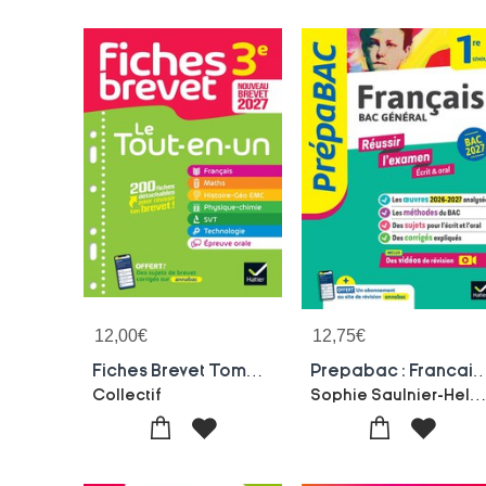
12,00
€
12,75
€
Fiches Brevet Tome 7 : Toutes Les Matieres ; 3e ; Le Tout-en-un
Prepabac : Francais ; 1re Generale ; Reussir L'examen Ecrit & O
Sophie Saulnier-Helene Bernard-Berangere Touet-Denise Marechal-Swann
Collectif