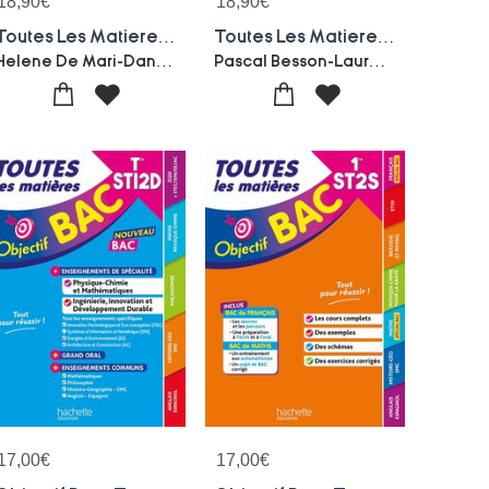
18,90
€
18,90
€
Toutes Les Matieres ; Bts Gpme (edition 2027/2028)
Toutes Les Matieres ; Bts Cg (edition 2027/2028)
Helene De Mari-Daniel Bonnet-piron-Emmanuelle Marsot-Alexandra Plaut-Virginie Doumax-tagliavini-P Besson
Pascal Besson-Laurence Garnier-Christine Darlay-Sandrine Jouanard-Eric Favro-Regis Tombarel-Van Den Dr
17,00
€
17,00
€