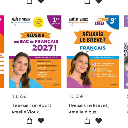
13,55
€
13,55
€
Reussis Ton Bac De Francais 2027 ! 1re Generale ; Amelie T'explique Tout !
Reussis Le Brevet ; Francais ; 3e ; Amelie T'explique Tout ! (edition 2027)
Amelie Vioux
Amelie Vioux