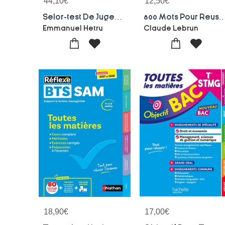
44,10
€
12,50
€
Selor-test De Jugement Situationnel (edition 2021)
800 Mots Pour Reussir ; Vocabula
Emmanuel Hetru
Claude Lebrun
18,90
€
17,00
€