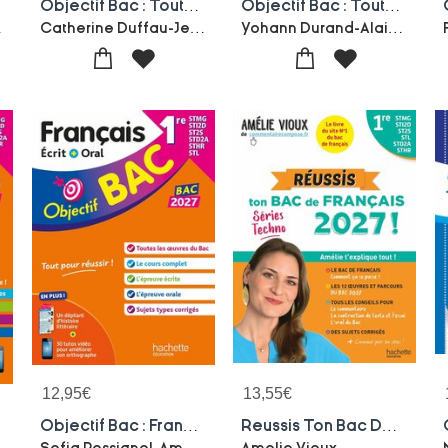
Objectif Bac : Toutes Les Matieres ; 1re Stmg (edition 2027)
Objectif Bac : Toutes Les Matieres ; Terminale St2s
n Prost-Cedr Climent
Catherine Duffau-Jean-bernard Ducrou-Alain Prost-Alain Vidal-Francois Durel-David Leccia-Cedr Climent
Yohann Durand-Alain Prost-Mina Oumassaoud-Marie-pierre Rey-nony-Cedric Climent-Nathalie Nieuviarts-Rej
12,95
€
13,55
€
Objectif Bac : Francais Ecrit Et Oral ; 1re Stmg - Sti2d - St2s - Stl - Std2a - Sthr (edition 2027)
Reussis Ton Bac De Francais 2027 ! 1re Stmg - Sti2d - St2s - Stl - Std2a - Sthr ; Amelie T'explique Tout !
Sofia Rossignol-Amandine Sourisse