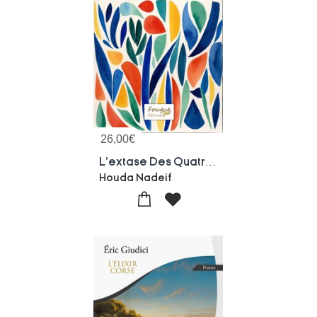
26,00
€
L'extase Des Quatre Vins...
Houda Nadeif