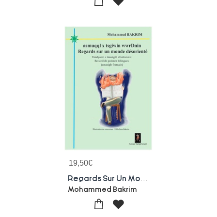
19,50
€
Regards Sur Un Monde Desoriente - Asmuqql X Tsgiwin Wwrdnin
Mohammed Bakrim