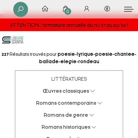
0
ATTENTION : fermeture annuelle du 19/07 au 02/08 !
227
Résultats trouvés pour
poesie-lyrique-poesie-chantee-
ballade-elegie-rondeau
LITTÉRATURES
Œuvres classiques
Romans contemporains
Romans de genre
Romans historiques