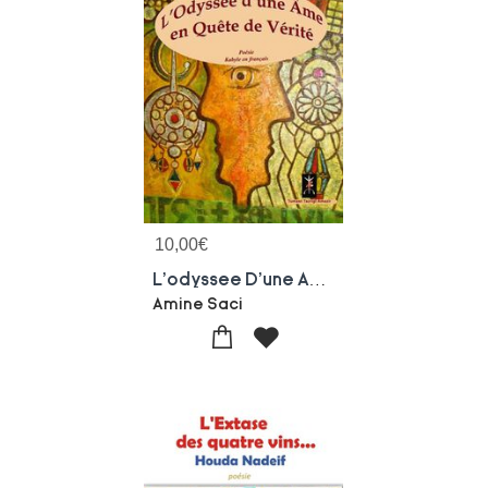
10,00
€
L'odyssee D'une Ame En Quete De Verite
Amine Saci