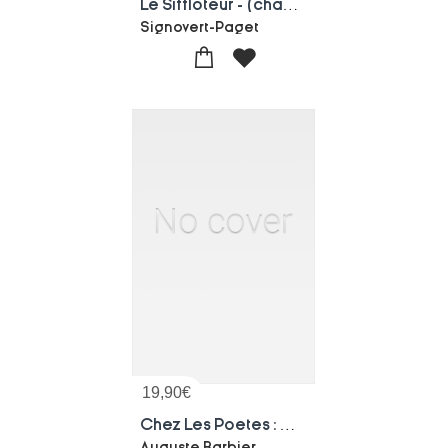
Le Siffloteur - (chansons A Lire)
Signovert-Paget
19,90
€
Chez Les Poetes : Une Collection De Poemes Comprenant Des Etudes, Des Traductions Et Des Imitations En Vers De Divers Poetes Classiques Et Modernes
Auguste Barbier