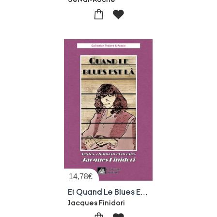
14,78
€
Et Quand Le Blues Est La : Textes, Chansons Et Poesies
Jacques Finidori