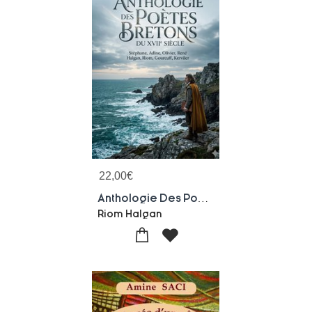
22,00
€
Anthologie Des Poetes Bretons Du Xviie Siecle : Une Anthologie Offrant Un Apercu Des Poetes Bretons Du Xviie Siecle, Explorant Leurs Oeuvres Et Leur Fidelite A Ronsard Malgre L'influence De Malherbe.
Riom Halgan