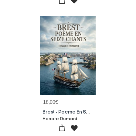
18,00
€
Brest - Poeme En Seize Chants : Un Poeme Patriotique Celebrant Brest Et La Puissance Navale Francaise Au Xixe Siecle
Honore Dumont