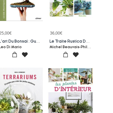
25,00
€
36,00
€
L'art Du Bonsai : Guide Pratique Et Philosophique
Le Traite Rustica Des Plantes D'interieur
Michel Beauvais-Philippe Bonduel-Alain Delavie
Leo Di Mario