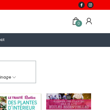
0
ct
dinage