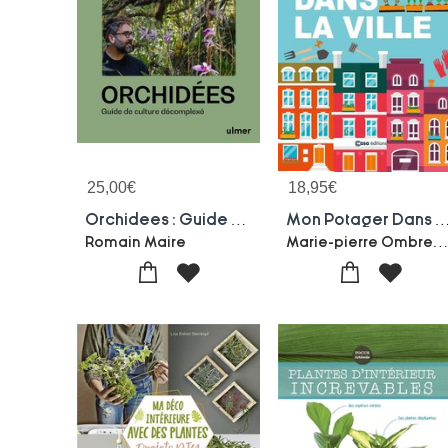
25,00
€
18,95
€
Orchidees : Guide De Culture Decomplexe
Mon Potager Dans La 
Marie-pierre Ombredan
Romain Maire