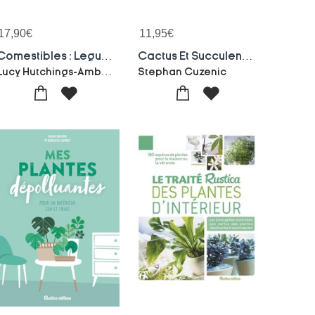
17,90
€
11,95
€
Comestibles : Legumes, Fruits, Herbes Et Epices A Cultiver Et Mettre En Scene Chez Soi
Cactus Et Succulentes ; Tout Pour Chouchouter Vos Plantes !
Lucy Hutchings-Amber Day
Stephan Cuzenic