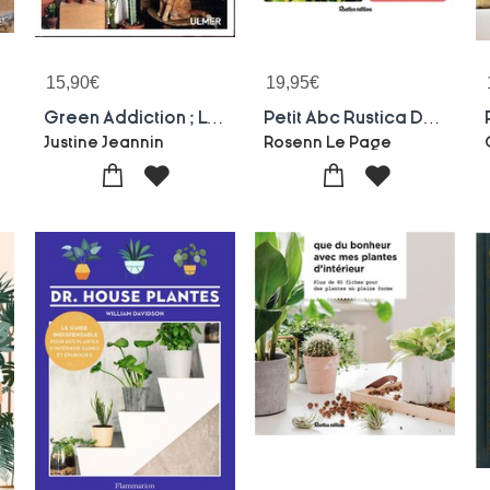
15,90
€
19,95
€
ts
Green Addiction ; La Jungle A La Maison
Petit Abc Rustica Des Orchidees
Justine Jeannin
Rosenn Le Page