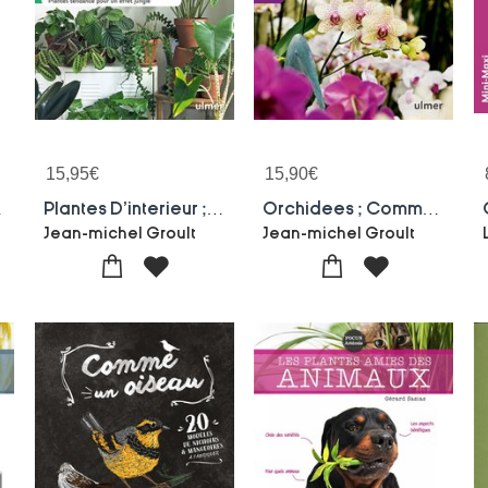
15,95
€
15,90
€
vables
Plantes D'interieur ; Plantes Tendances Pour Un Effet Jungle
Orchidees ; Comment Les Cultiver Facilement
Jean-michel Groult
Jean-michel Groult