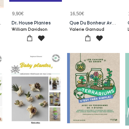
9,90
€
16,50
€
Plantes A La Maison
Dr. House Plantes
Que Du Bonheur Avec Mes Plantes D'interieur : Plus De 80 Fiches Pour Des Plantes En Pleine Forme
William Davidson
Valerie Garnaud