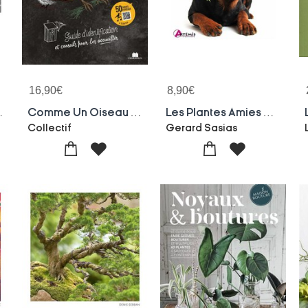
16,90
€
8,90
€
 Grenier Ou Sa Cave
Comme Un Oiseau : Guide D'identification Et Conseils Pour Les Accueillir
Les Plantes Amies Des Animaux
Collectif
Gerard Sasias