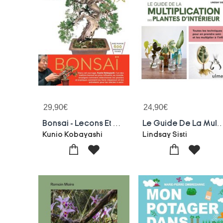
29,90
€
24,90
€
Bonsai - Lecons Et Conseils Du Grand Maitre Japonais
Le Guide De La Multiplication Des Plantes D'interieur : Toutes Les Techniques Pour En Prendre 
Kunio Kobayashi
Lindsay Sisti