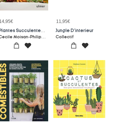
14,95
€
11,95
€
Plantes Succulentes ; Belles Et Faciles A Vivre Pour La Maison
Jungle D'interieur
Cecile Moisan-Philippe Potino
Collectif