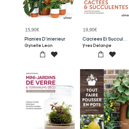
15,90
€
19,90
€
Plantes D'interieur
Cactees Et Succulentes : Comment Les Cultiver Et Les Entretenir Facilement
Gynelle Leon
Yves Delange