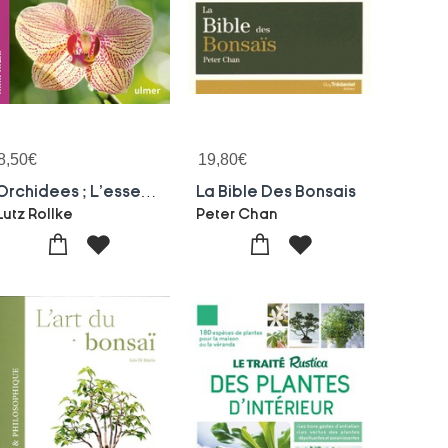
8,50
€
19,80
€
Orchidees ; L'essentiel Pour Bien Les Choisir, Les Cultiver Et Les Soigner
La Bible Des Bonsais
Lutz Rollke
Peter Chan