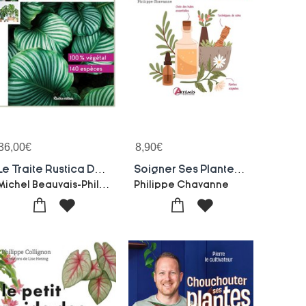
36,00
€
8,90
€
Le Traite Rustica Des Plantes D'interieur
Soigner Ses Plantes Grace Aux Huiles Essentielles
Michel Beauvais-Philippe Bonduel-Alain Delavie
Philippe Chavanne