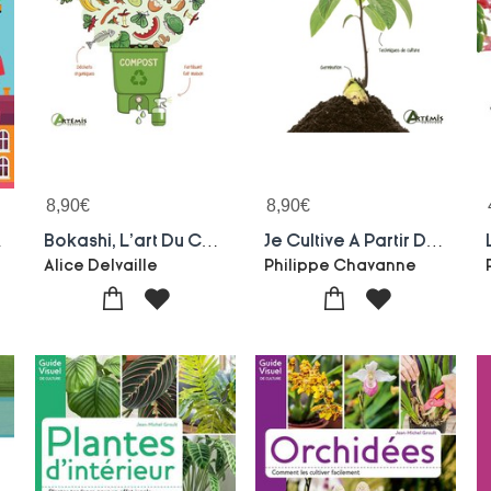
8,90
€
8,90
€
Ville
Bokashi, L'art Du Compost Venu Du Japon
Je Cultive A Partir De Noyaux Et De Pepins
ne
Alice Delvaille
Philippe Chavanne