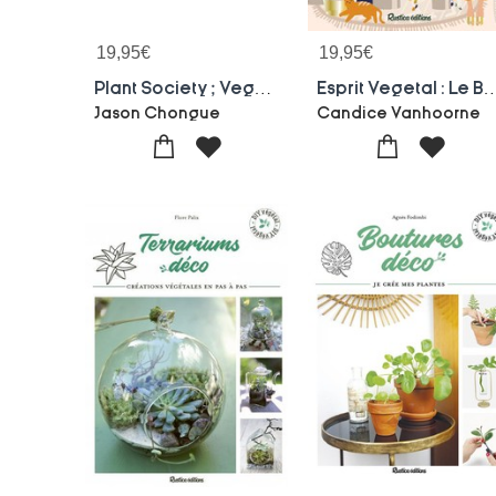
19,95
€
19,95
€
Plant Society ; Vegetalisez Votre Interieur Avec Style
Esprit Vegetal : Le Bonheur D'avoir Des 
Jason Chongue
Candice Vanhoorne