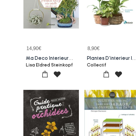
14,90
€
8,90
€
Ma Deco Interieure Avec Des Plantes : Projets Diy Pour Embellir Son Chez-soi
Plantes D'interieur Incre
Lisa Eldred Steinkopf
Collectif