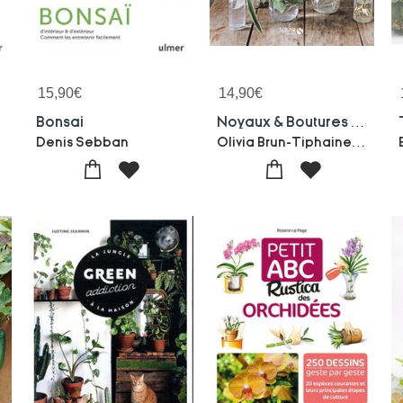
15,90
€
14,90
€
Bonsai
Noyaux & Boutures : Le Guide Pour Faire Germer, Bouturer Et Multiplier 60 Plantes A Savourer
Olivia Brun-Tiphaine Germain-lacour
Denis Sebban