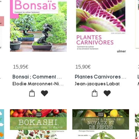
15,95
€
15,90
€
Soin Et Les Multiplier A L'infini
Bonsai ; Comment Les Cultiver Facilement
Plantes Carnivores : Comment Les Cultiver Et Les Entretenir Facilement
Elodie Marconnet-Nicolas Coulon
Jean-jacques Labat