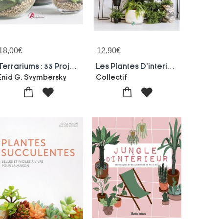
18,00
€
12,90
€
Terrariums : 33 Projets Pour Creer Des Jardins Miniatures
Les Plantes D'interieur
Enid G. Svymbersky
Collectif