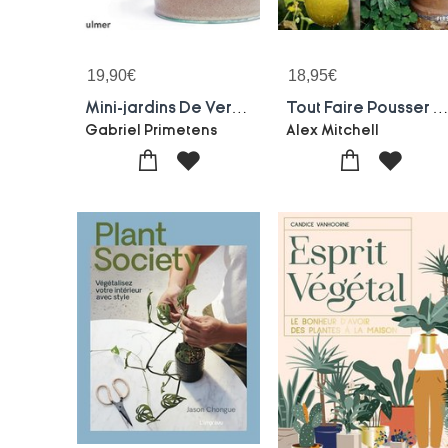
19,90
€
18,95
€
Mini-jardins De Verre Et Terrariums Deco ; 20 Realisations Pas A Pas
Tout Faire Pousser En Po
Gabriel Primetens
Alex Mitchell