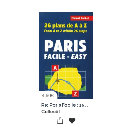
4,60
€
R10 Paris Facile ; 26 Plans De A A Z
Collectif