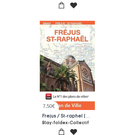
7,50
€
Frejus / St-raphel (edition 2026)
Blay-foldex-Collectif