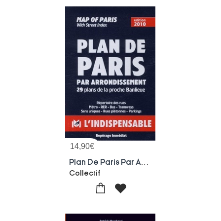
14,90
€
Plan De Paris Par Arrondissement / Map Of Paris ; 29 Plans De La Proche Banlieue ; Repertoire Des Rues, Sens Uniques, Parkings, Autobus, Metro, Rer, Stade De France, Parc Des Princes / With Street Index, Bus, Underground (edition 2010)
Collectif