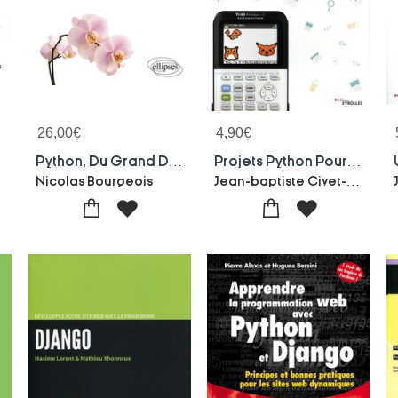
26,00
€
4,90
€
Python, Du Grand Debutant A La Programmation Objet ; Cours Et Exercices Corriges
Projets Python Pour L'enseignement Snt
Jean-baptiste Civet-Boris Hanus
Nicolas Bourgeois