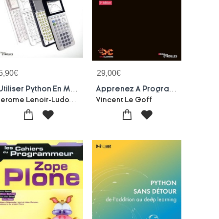
5,90
€
29,00
€
Utiliser Python En Mathematiques Et Physique-chimie Au Lycee
Apprenez A Programmer En Python (3e Edition)
Jerome Lenoir-Ludovic Diana
Vincent Le Goff