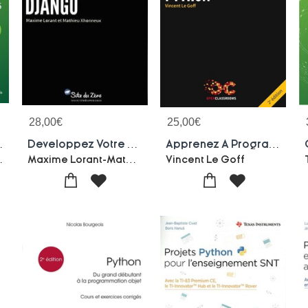
28,00
€
25,00
€
 Python Avec Pyqt5
Developpez Votre Site Web Avec Le Framework Django
Apprenez A Programmer En Python (2e Edition)
erre Denis
Maxime Lorant-Mathieu Xhonneux
Vincent Le Goff