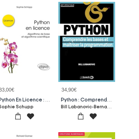
33,00
€
34,90
€
Python En Licence : Algorithme De Base Et Algorithme Scientifique
Python : Comprendre Les Bases Et Maitriser La Programmation
Bill Labanovic-Bernard Desgraupes
Sophie Schupp