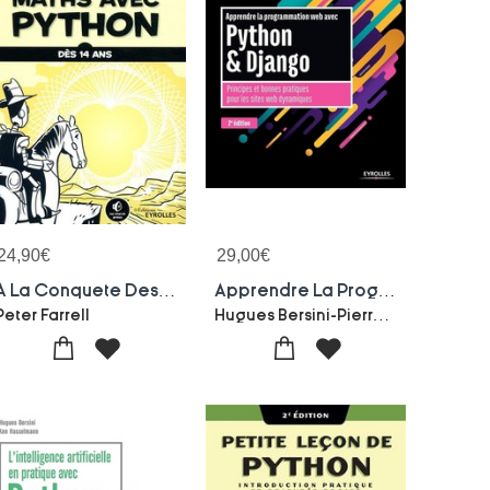
24,90
€
29,00
€
A La Conquete Des Maths Avec Python ; Des 14 Ans
Apprendre La Programmation Web Avec Python & Django (2e Edition)
Hugues Bersini-Pierre Alexis-Gilles Degols
Peter Farrell