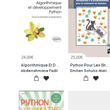
24,00
€
25,00
€
Algorithmique Et Developpement Python : Cours Et Exemples D'applications
Python Pour Les Shs ; Introduction A La Programmation Pour Le Traitement De Donnees
Emilien Schultz-Matthias Bus
Abderrahmane Fadil