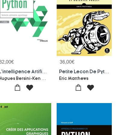
32,00
€
36,00
€
L'intelligence Artificielle En Pratique Avec Python : Recherche, Optimisation, Apprentissage (2e Edition)
Petite Lecon De Python (2e Edition)
Hugues Bersini-Ken Hasselmann
Eric Matthews