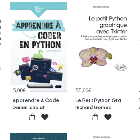
5,00
€
55,00
€
Apprendre A Coder En Python
Le Petit Python Graphique Avec Tkinter : Interfaces Graphiques Et Programmation Evenementielle Avec Python Et Tkinter
 Laboulaye
Daniel Ichbiah
Richard Gomez