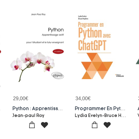
29,00
€
34,00
€
 Python 3
Python : Apprentissage Actif ; Pour L'etudiant Et Le Futur Enseignant
Programmer En Python Avec Chatgpt
ulaye
Lydia Evelyn-Bruce Hopkins
Jean-paul Roy