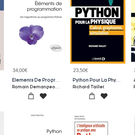
34,00
€
23,50
€
Elements De Programmation ; De L'algorithme Au Programme Python
Python Pour La Physique ; Apprendre Python Pour Faire Des Sciences
sonnier
Romain Demangeon-Frederic Peschanski
Richard Taillet