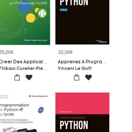
35,00
€
32,00
€
Creer Des Applications Graphiques En Python Avec Pyqt5
Apprenez A Programmer En Python (4e Edition)
Thibaut Cuvelier-Pierre Denis
Vincent Le Goff