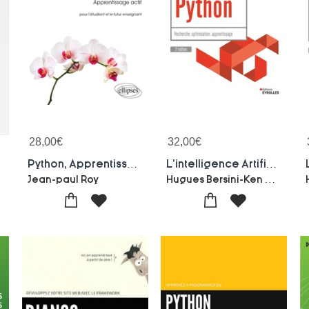
28,00
€
32,00
€
Python, Apprentissage Actif ; Pour L'etudiant Et Le Futur Enseignant
L'intelligence Artificielle En Pratique Avec Python : Recherche, Optimisation, Apprentissage (3e Edition)
Hugues Bersini-Ken Hasselmann
Jean-paul Roy