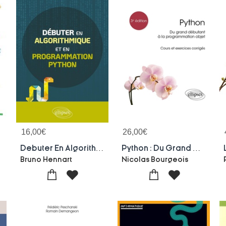
16,00
€
26,00
€
on)
Debuter En Algorithmique Et En Programmation Python
Python : Du Grand Deebutant A La Programmation Objet ; Cours Et Exercices Corrigees (3e Edition)
Bruno Hennart
Nicolas Bourgeois