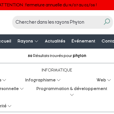
ATTENTION : fermeture annuelle du 19/07 au 02/08 !
cueil
Rayons
Actualités
Événement
Conta
50
Résultats trouvés pour
phyton
INFORMATIQUE
s
Infographisme
Web
rsonnelle
Programmation & développement
rité