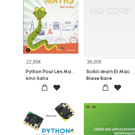
22,90
€
36,00
€
Python Pour Les Maths ; Nouvelle Matiere Du Programme Du College Et Du Lycee ; Des 14 Ans
Scikit-learn Et Machine Learning Pour Les Data Scientists : Le Framework De Machine Learning Le Plus Puissant De Python
Amit Saha
Blaise Barre