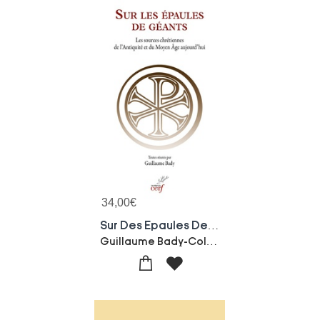
34,00
€
Sur Des Epaules De Geants : Les Sources Chretiennes De L'antiquite Et Du Moyen Age Aujourd'hui
Guillaume Bady-Collectif