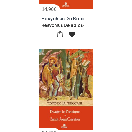
14,90
€
Hesychius De Batos Et Diadoque De Photicee : Textes De La Philocalie
Hesychius De Batos-Diadoque De Photicee