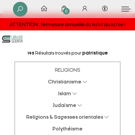
0
ATTENTION : fermeture annuelle du 19/07 au 02/08 !
195
Résultats trouvés pour
patristique
RELIGIONS
Christianisme
Islam
Judaïsme
Religions & Sagesses orientales
Polythéisme