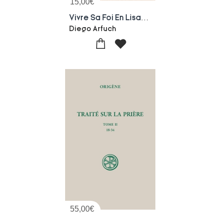
15,00
€
Vivre Sa Foi En Lisant Les Peres De L'eglise
Diego Arfuch
55,00
€