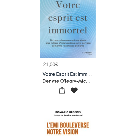
21,00
€
Votre Esprit Est Immortel : Un Neurochirurgien Demontre L'existence De L'ame
Denyse O'leary-Michael Egnor