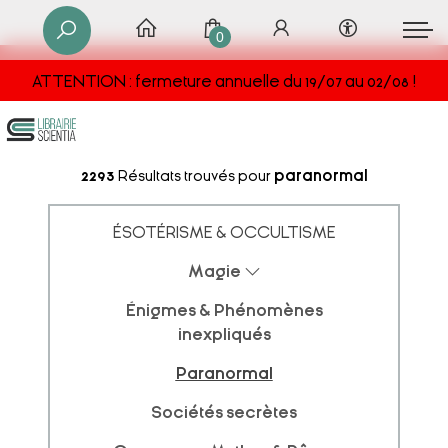
0
ATTENTION : fermeture annuelle du 19/07 au 02/08 !
2293
Résultats trouvés pour
paranormal
ÉSOTÉRISME & OCCULTISME
Magie
Énigmes & Phénomènes
inexpliqués
Paranormal
Sociétés secrètes