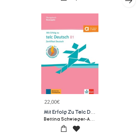
22,00
€
Mit Erfolg Zu Telc Deutsch : Allemand : B1 ; Cahier D'exercices
Bettina Schwieger-Arndt Boetel-Anna Pohlschmidt