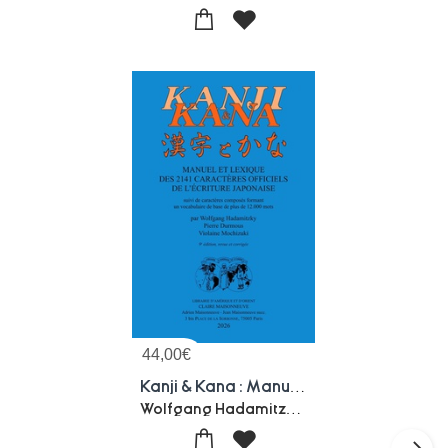
44,00
€
Kanji & Kana : Manuel Et Lexique Des 2141 Caracteres Officiels De L'ecriture Japonaise (9e Edition)
Wolfgang Hadamitzky-Pierre Durmous-Violaine Mochizuki