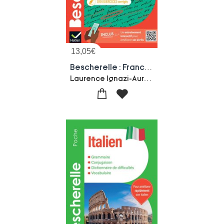
13,05
€
Bescherelle : Francais ; 2de, 1re
Laurence Ignazi-Aurelia Courtial-Nora Nadifi