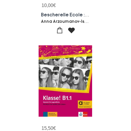
10,00
€
Bescherelle Ecole : Francais ; Ce1, Ce2, Cm1, Cm2
Anna Arzoumanov-Isabelle Chavigny-Anne-lore Hannedouche-Cedric Hannedouche
15,50
€