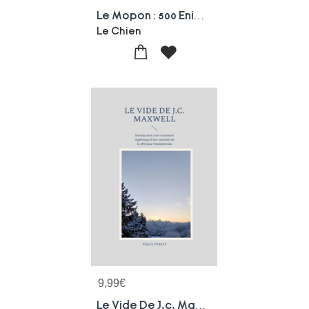
Le Mopon : 500 Enigmes Pour Explorer Les Passages Secrets De La Langue Francaise
Le Chien
9,99
€
Le Vide De J.c. Maxwell : Introduction A Un Traitement Algebrique D'une Curiosite De La Physique Fondamentale