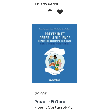
Thierry Periat
29,90
€
Prevenir Et Gerer La Violence En Accueils Collectifs De Mineurs : Reperes Et Outils Pour L'equipe D'animation
Florent Contassot-Pascal Mullard-Roselyne Van Eecke