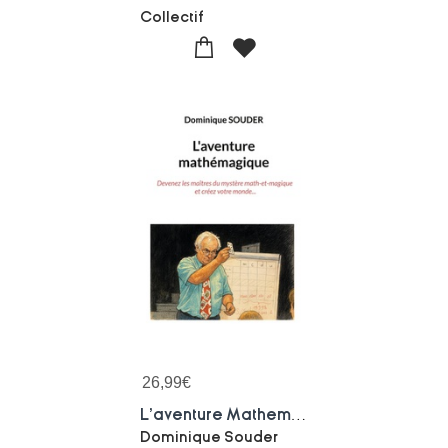
Collectif
26,99
€
L'aventure Mathemagique : Devenez Les Maitres Du Mystere Math-et-magique Et Creez Votre Monde
Dominique Souder