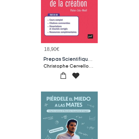
18,90
€
Prepas Scientifiques 2026-2027 : Epreuve Francais-philosophie
Christophe Cervellon-Muriel Van Vliet-Kishore Annoussamy-Emeline Baudet