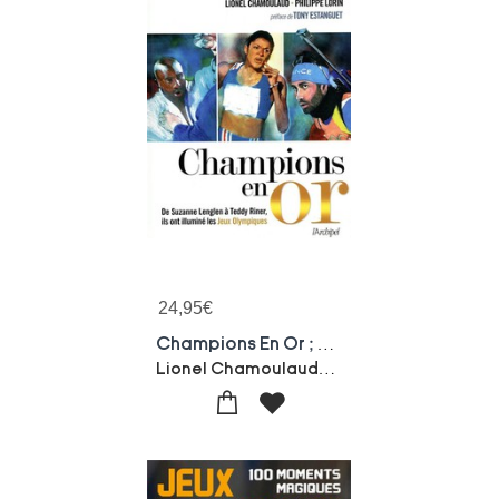
24,95
€
Champions En Or ; De Suzanne Lenglen A Teddy Riner, Ils Ont Illumine Les Jeux Olympiques
Lionel Chamoulaud-Philippe Lorin