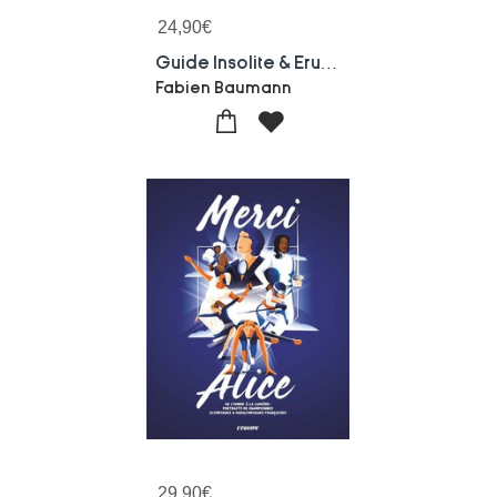
24,90
€
Guide Insolite & Erudit Des Jeux
Fabien Baumann
29,90
€