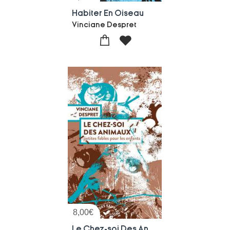
Habiter En Oiseau
Vinciane Despret
8,00
€
Le Chez-soi Des Animaux : Petites Fables Pour Les Enfants