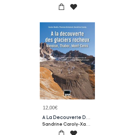
12,00
€
A La Decouverte Des Glaciers Rocheux Vanoise, Thabor, Mont-cenis : 10 Itineraires De Randonnee Et Initiation A La Geomorphologie
Sandrine Caroly-Xavier Bodin-Thomas Echelard