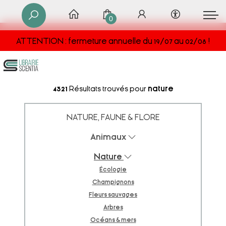
0
ATTENTION : fermeture annuelle du 19/07 au 02/08 !
4321
Résultats trouvés pour
nature
NATURE, FAUNE & FLORE
Animaux
Nature
Écologie
Champignons
Fleurs sauvages
Arbres
Océans & mers