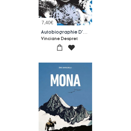
7,40
€
Autobiographie D'un Poulpe : Et Autres Recits D'anticipation
Vinciane Despret