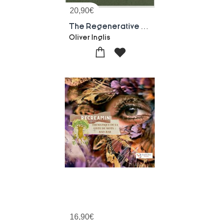
20,90
€
The Regenerative Homestead : Rebuilding Life, Land And Belonging From The Ground Up
Oliver Inglis
16,90
€