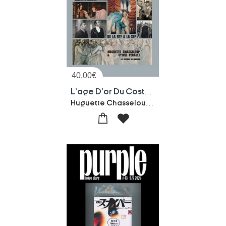
40,00
€
L'age D'or Du Costume A La Television : De La Rtf A La Sfp
Huguette Chasseloup-Sylvie Perault