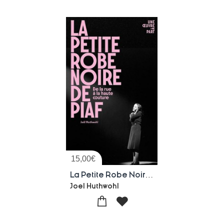
15,00
€
La Petite Robe Noire De Piaf : De La Rue A La Mode
Joel Huthwohl