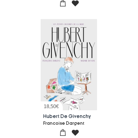
18,50
€
Hubert De Givenchy
Francoise Dargent