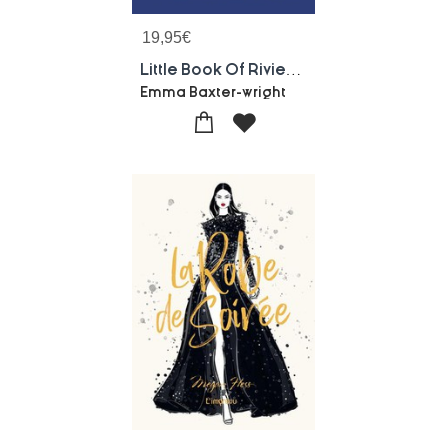
19,95
€
Little Book Of Riviera Style: The Fashion Story Of The Iconic French Region
Emma Baxter-wright