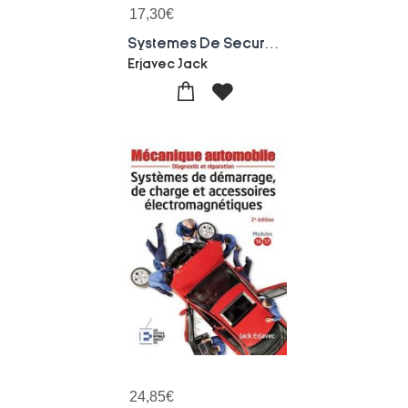
17,30
€
Systemes De Securite Actifs Et Passifs ; Diagnostic Et Reparation (2e Edition)
Erjavec Jack
24,85
€