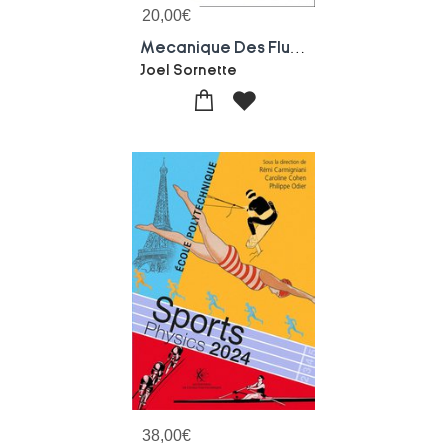
20,00
€
Mecanique Des Fluides. Tome 2 : Ecoulements Rotationnels Et/ou Visqueux ; Couche Limite, Instabilites, Turbulence
Joel Sornette
38,00
€