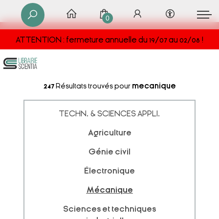
0
ATTENTION : fermeture annuelle du 19/07 au 02/08 !
247
Résultats trouvés pour
mecanique
TECHN. & SCIENCES APPLI.
Agriculture
Génie civil
Électronique
Mécanique
Sciences et techniques