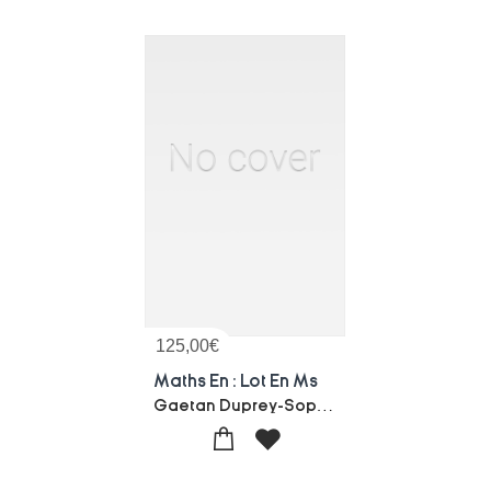
125,00
€
Maths En : Lot En Ms
Gaetan Duprey-Sophie Duprey-Geoffrey Grisward-Isabelle Mangenot-maugenre