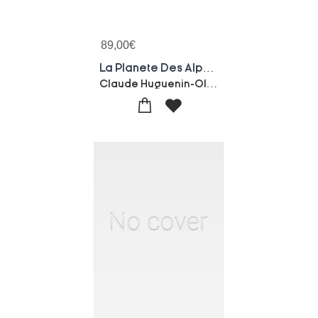
89,00
€
La Planete Des Alphas ; Gs, Cp ; Le Livre Du Maitre ; Le Fichier D'activites
Claude Huguenin-Olivier Dubois