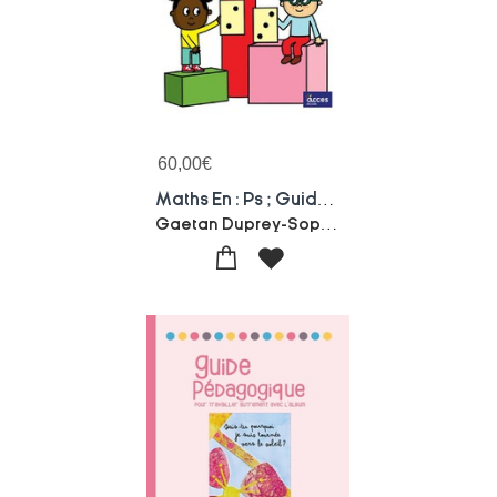
60,00
€
Maths En : Ps ; Guide De L'enseignant
Gaetan Duprey-Sophie Duprey-Isabelle Mangenot-maugenre