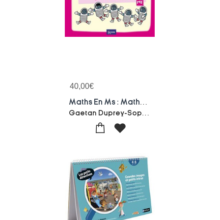
40,00
€
Maths En Ms : Mathematiques ; Ms ; Problemes En Jeux
Gaetan Duprey-Sophie Duprey-Catherine Sautenet-Edouard Manceau