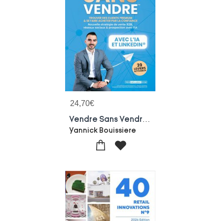
24,70
€
Vendre Sans Vendre : Trouver Des Clients Premium & Se Faire Acheter Par La Confiance : Nouvelle Strategie De Vente B2b, Reseaux Sociaux & Prospection Avec L'ia (livre Business & Entreprenariat 8 En 1 : Influence, Marketing, Personal Branding, Copywri
Yannick Bouissiere