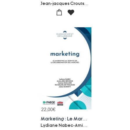
Jean-jacques Croutsche
22,00
€
Marketing : Le Marketing Au Service De La Decarbonation Des Marches
Lydiane Nabec-Amina Beji-becheur-Valerie Guillard-Nil Ozcaglar-toulouse-Julien Schmitt