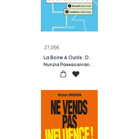
27,05
€
La Boite A Outils : De L'evenementiel
Nunzia Passacantando