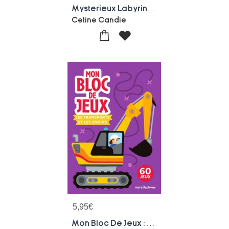
Mysterieux Labyrinthes Au Pays Des Contes Et Legendes
Celine Candie
5,95
€
Mon Bloc De Jeux : Les Transports Et Les Engins : 60 Jeux Sur Les Vehicules !