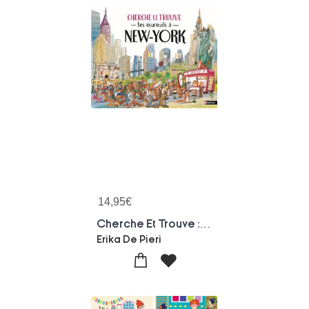
14,95
€
Cherche Et Trouve : Les Ecureuils A New-york
Erika De Pieri