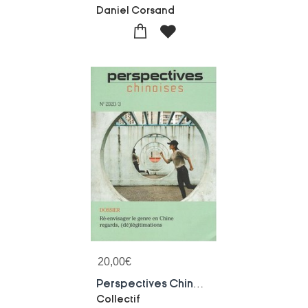
Daniel Corsand
20,00
€
Perspectives Chinoises 152, N 2020/3: Re-envisager Le Genre En Chine : Regards, (de)legitimations
Collectif