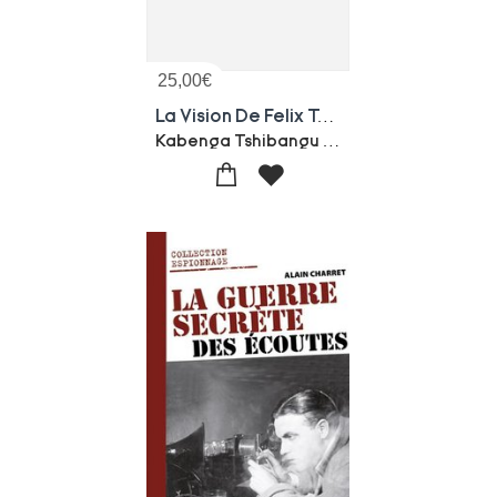
25,00
€
La Vision De Felix Tshisekedi - Le Peuple D'abord !
Kabenga Tshibangu G.