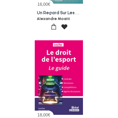
16,00
€
Un Regard Sur Les Elites Francaises : L'institut Auguste-comte
Alexandre Moatti
18,00
€