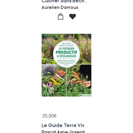
Cultiver Sans Becher : Techniques Alternatives - Vegetation Couvre-sol - Respecter La Terre
Aurelien Davroux
35,00
€
Le Guide Terre Vivante Du Potager Productif Et Ecologique : Bonnes Pratiques, Optimisation De L'espace, Choix Des Varietes... Des Recoltes Toute L'annee
Pascal Aspe-Joseph Chauffrey-Christine Mayer-mustin