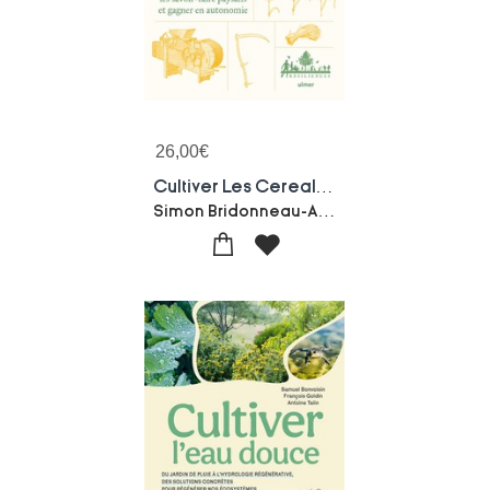
26,00
€
Cultiver Les Cereales : Ble, Avoine, Seigle, Epeautre... Decouvrir Les Savoir-faire Paysans Et Gagner En Autonomie
Simon Bridonneau-Anne Jamati