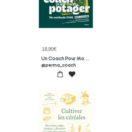
19,90
€
Un Coach Pour Mon Potager : La Methode Pebi 100% Naturelle Qui Fait Gagner Du Temps Pour + De Recoles Et + D'autonomie
@perma_coach