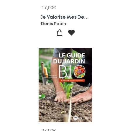
17,00
€
Je Valorise Mes Dechets Verts Au Jardin : Tontes, Feuilles, Haies, Branches, Ronces
Denis Pepin
27,00
€