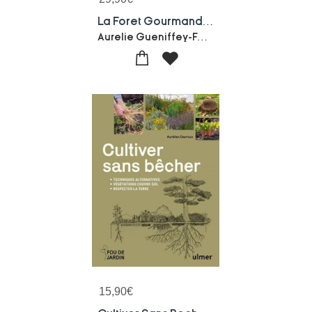
La Foret Gourmande - Concevoir Son Jardin-foret - 20 Projets Inspirants De 10 M2 A 10 Ha
Aurelie Gueniffey-Fabrice Desjours
15,90
€