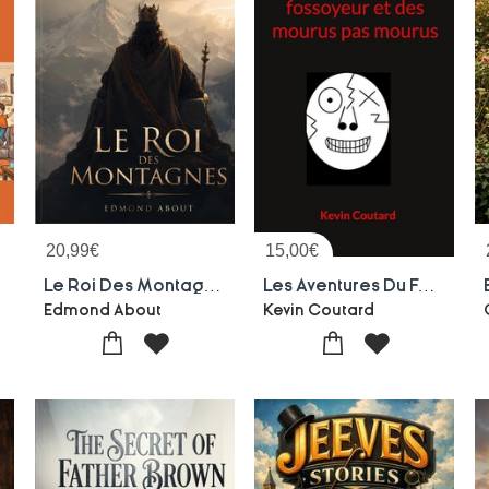
20,99
€
15,00
€
Le Roi Des Montagnes
Les Aventures Du Fossoyeur Et Des Mourus Pas Mourus
Edmond About
Kevin Coutard