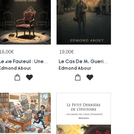
16,00
€
19,00
€
Le 41e Fauteuil : Une Satire Savoureuse De L'academie Francaise
Le Cas De M. Guerin : Une Satire Magistrale De L'administration Et De La Science Au Xixe Siecle
Edmond About
Edmond About