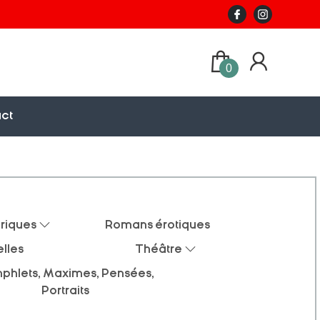
0
ct
riques
Romans érotiques
lles
Théâtre
phlets, Maximes, Pensées,
Portraits