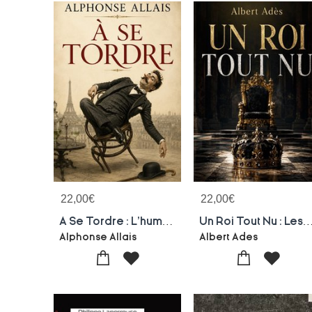
22,00
€
22,00
€
A Se Tordre : L'humour Absurde Au Coeur Du Paris Fin De Siecle
Un Roi Tout Nu : Les Illusions D'un Artiste Face A La Lumie
Alphonse Allais
Albert Ades