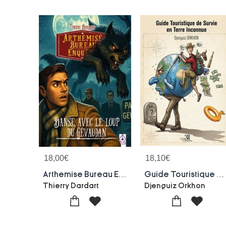
18,00
€
18,10
€
Arthemise Bureau Enquete Tome 6 : Danse Avec Le Loup Du Gevaudan
Guide Touristique De Survie En Terre Inconnue
Thierry Dardart
Djenguiz Orkhon