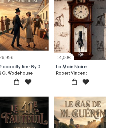
26,95
€
14,00
€
Piccadilly Jim : By P. G. Wodehouse
La Main Noire
P. G. Wodehouse
Robert Vincent