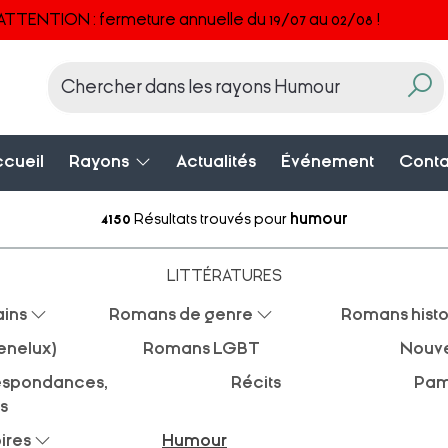
ATTENTION : fermeture annuelle du 19/07 au 02/08 !
cueil
Rayons
Actualités
Événement
Conta
4150
Résultats trouvés pour
humour
LITTÉRATURES
ins
Romans de genre
Romans histo
enelux)
Romans LGBT
Nouve
rrespondances,
Récits
Pam
s
ires
Humour