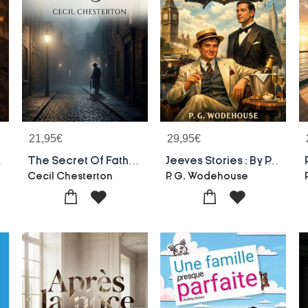
21,95
€
29,95
€
Chesterton
The Secret Of Father Brown : By G. K. Chesterton
Jeeves Stories : By P. G. Wodehouse
Cecil Chesterton
P. G. Wodehouse