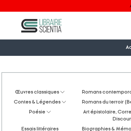
Ac
Œuvres classiques
Romans contempora
Contes & Légendes
Romans du terroir (B
Poésie
Art épistolaire, Co
Discour
Essais littéraires
Biographies & Mémo