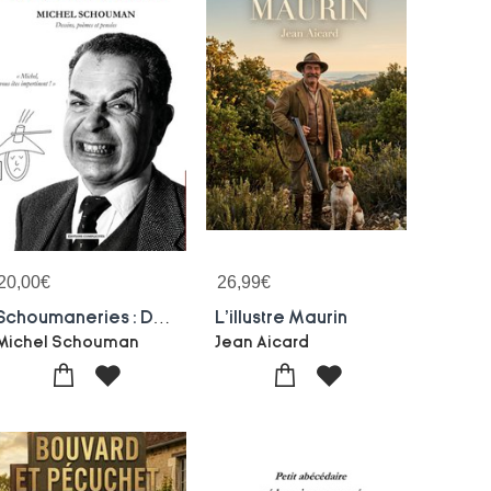
20,00
€
26,99
€
Schoumaneries : Dessins, Poemes Et Pensees
L'illustre Maurin
Michel Schouman
Jean Aicard