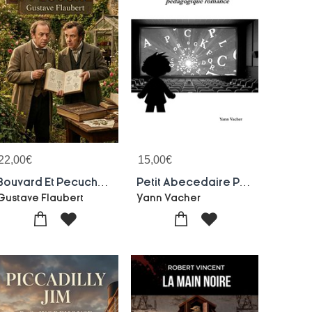
22,00
€
15,00
€
Bouvard Et Pecuchet : Les Aventures Intellectuelles Et Agricoles De Deux Copistes Par Gustave Flaubert
Petit Abecedaire Pedagogique Romance
Gustave Flaubert
Yann Vacher