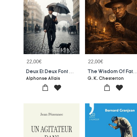
22,00
€
22,00
€
Deux Et Deux Font Cinq (2+2=5) : Recueil D'histoires Droles, Chroniques Et Fantaisies Litteraires (texte Integral)
The Wisdom Of Father Brown : By G. K. 
Alphonse Allais
G. K. Chesterton