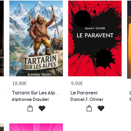
18,99
€
9,50
€
re De La Verite
Tartarin Sur Les Alpes
Le Paravent
Alphonse Daudet
Daniel.f. Olivier