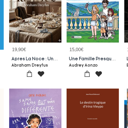
19,90
€
15,00
€
Apres La Noce : Une Saynete Explorant Les Quiproquos Et Les Suspicions D'un Jeune Couple Marie, Confronte A Une Situation Inattendue Lors De Son Voyage De Noces A Dieppe.
Une Famille Presque Parfaite
Abraham Dreyfus
Audrey Aonzo