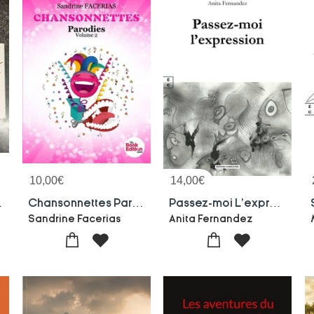
10,00
€
14,00
€
ubis Roubignole
Chansonnettes Parodies Volume 2
Passez-moi L'expression
Sandrine Facerias
Anita Fernandez