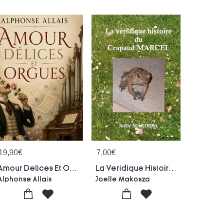
19,90
€
7,00
€
Amour Delices Et Orgues : La Comedie Humaine Revisitee Avec Humour Et Derision.
La Veridique Histoire Du Crapaud Marcel
Alphonse Allais
Joelle Makosza