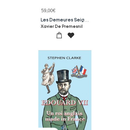
59,00
€
Les Demeures Seigneuriales De La Maison D'harcourt : Xvie-xxe Siecle
Xavier De Premesnil