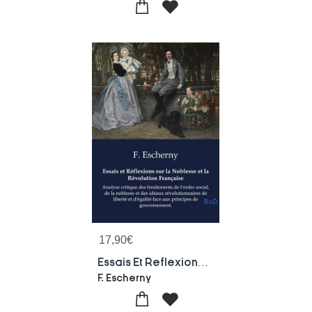
17,90
€
Essais Et Reflexions Sur La Noblesse Et La Revolution Francaise : Analyse Critique Des Fondements De L'ordre Social, De La Noblesse Et Des Ideaux Revolutionnaires De Liberte Et D'egalite Face Aux Principes De Gouvernement.
F. Escherny