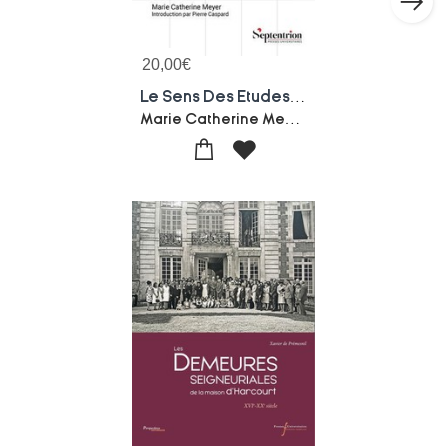
20,00
€
Le Sens Des Etudes, Le Sens D'une Vie : Souvenirs D'enfance Et De Jeunesse D'une Institutrice Lorraine, 1918-1945
Marie Catherine Meyer