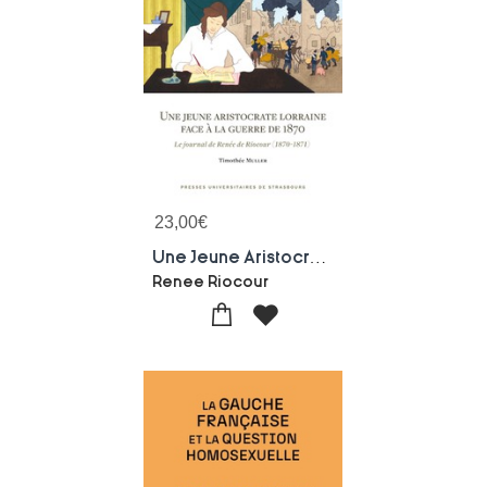
23,00
€
Une Jeune Aristocrate Lorraine Face A La Guerre De 1870 : Le Journal De Renee De Riocour (1870-1871)
Renee Riocour