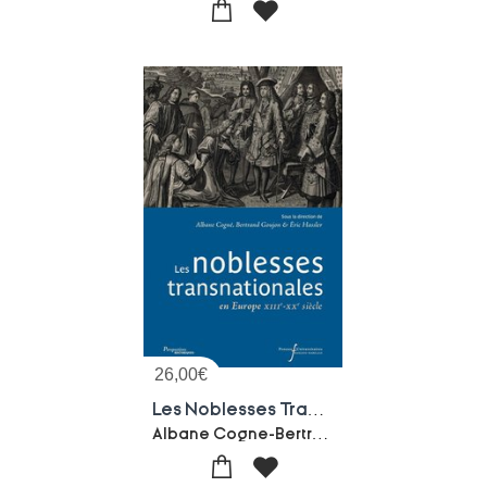
26,00
€
Les Noblesses Transnationales En Europe (xiiie-xxe Siecle)
Albane Cogne-Bertrand Goujon-Eric Hassler-Collectif