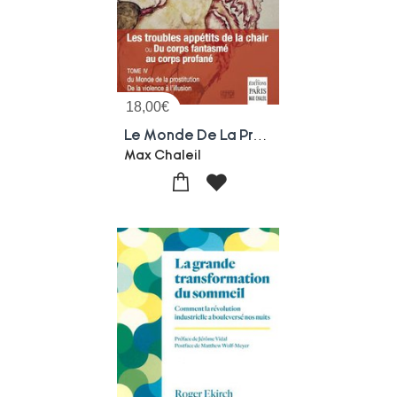
18,00
€
Le Monde De La Prostitution : De La Violence A L'illusion Tome 4 : Les Troubles Appetits De La Chair Ou Du Corps Fantasme Au Corps Profane
Max Chaleil