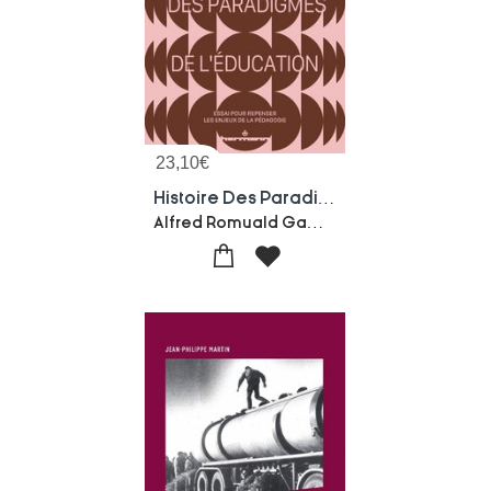
23,10
€
Histoire Des Paradigmes De L'education : Essai Pour Repenser Les Enjeux De La Pedagogie
Alfred Romuald Gambou