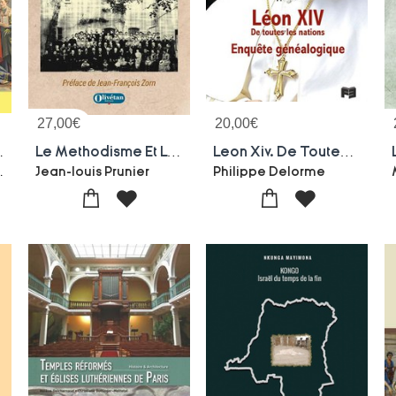
27,00
€
20,00
€
 Eglise-etat
Le Methodisme Et Les Protestants De France : (1791-2006)
Leon Xiv. De Toutes Les Nations : Enquete Genealogique
hieulloy
Jean-louis Prunier
Philippe Delorme