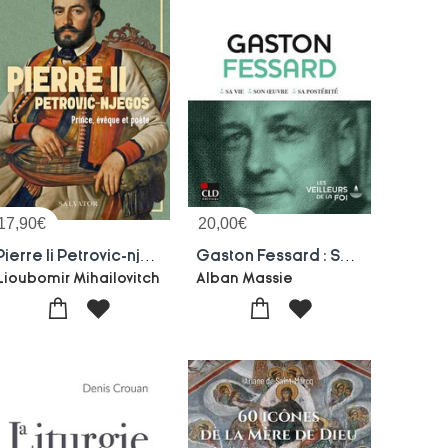
17,90
€
20,00
€
Pierre Ii Petrovic-njegos : Prince, Eveque Et Poete
Gaston Fessard : Sa Vie, Son Oeuvre, Sa Posterite
Lioubomir Mihailovitch
Alban Massie