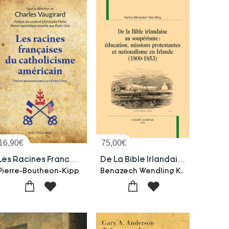
16,90
€
75,00
€
Les Racines Francaises Du Catholicisme Americain : Douze Missionnaires Aux Etats-unis
De La Bible Irlandaise Au Souperisme : Education, Missions Protestantes Et Nationalisme En Irlande (1800-1853)
Pierre-Boutheon-Kipp
Benazech Wendling K.