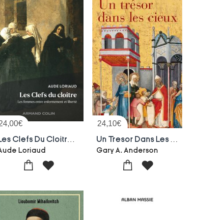
24,00
€
24,10
€
Les Clefs Du Cloitre : Les Femmes Entre Enfermement Et Liberte
Un Tresor Dans Les Cieux : L'economie De La Charite Et Le Role Des Pauvres Dans La Tradition Biblique
Aude Loriaud
Gary A. Anderson