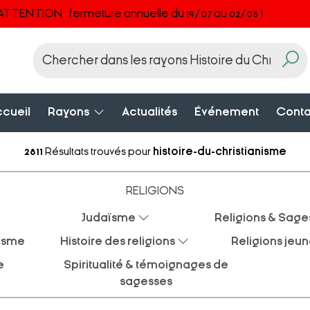
ATTENTION : fermeture annuelle du 19/07 au 02/08 !
cueil
Rayons
Actualités
Événement
Conta
2811
Résultats trouvés pour
histoire-du-christianisme
RELIGIONS
Judaïsme
Religions & Sage
éisme
Histoire des religions
Religions jeu
e
Spiritualité & témoignages de
sagesses