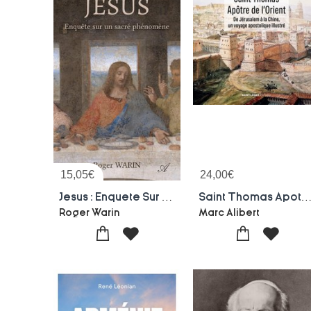
15,05
€
24,00
€
Jesus : Enquete Sur Un Sacre Phenomene
Saint Thomas Apotre De L'orient : De Jerusalem A La Chine, Un Voyage Apostoli
Roger Warin
Marc Alibert