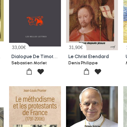
33,00
€
31,90
€
Marie Madeleine
Dialogue De Timothee Et Aquila : Dispute Entre Un Juif Et Un Chretien
Le Christ Etendard
Sebastien Morlet
Denis Philippe