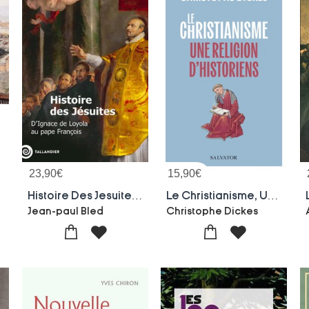
23,90
€
15,90
€
que Illustre
Histoire Des Jesuites : D'ignace De Loyola Au Pape Francois
Le Christianisme, Une Religion D'historiens
Jean-paul Bled
Christophe Dickes