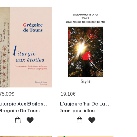
75,00
€
19,10
€
Liturgie Aux Etoiles - 3 : De Cursibus Ecclesiasticis. 3. Manuscrits Et Annexes.
L'aujourd'hui De La Foi Tome 2 : Breves Histoires Des Religions Et Des Rites
Gregoire De Tours
Jean-paul Allou