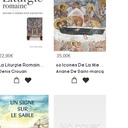
22,90
€
35,00
€
La Liturgie Romaine : Histoire Et Reperes Pour Aujourd'hui
60 Icones De La Mere De Dieu : Dormition-assomption Dans Les Icones Du Viie Au Xve Siecle
Denis Crouan
Ariane De Saint-marcq