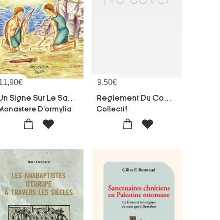
11,90
€
9,50
€
Un Signe Sur Le Sable
Reglement Du Comite Oriental De Paris
Monastere D'ormylia
Collectif