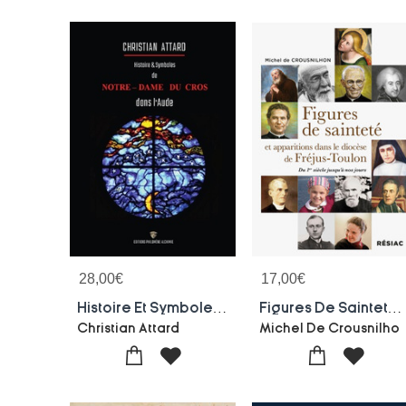
28,00
€
17,00
€
Histoire Et Symboles Et Notre-dame Du Cros Dans L'aude
Figures De Saintete Et Apparitions Dans Le Diocese De Frejus-toulon - Du 1er Siecle Jusqu'a Nos Jour
Christian Attard
Michel De Crousnilho