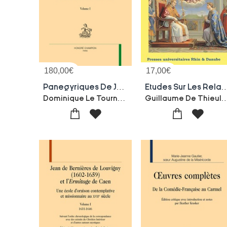
180,00
€
17,00
€
Panegyriques De Jeanne D'arc Tome 3 : 1820-1894
Etudes Sur Les Relations
Dominique Le Tourneau
Guillaume De T