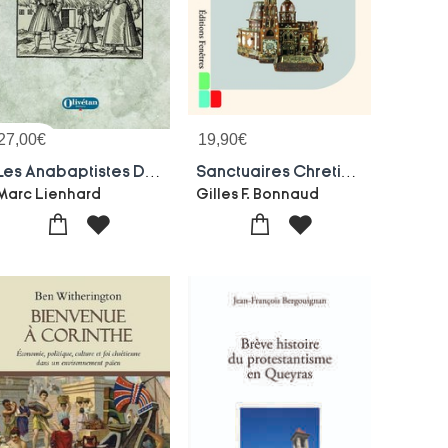
27,00
€
19,90
€
Les Anabaptistes D'europe A Travers Les Siecles
Sanctuaires Chretiens En Palestine Ottomane : La France Et Les Origines Du Statu Quo A Jerusalem
Marc Lienhard
Gilles F. Bonnaud