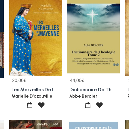
20,00
€
44,00
€
a Justice Divine Xiie - Xve
Les Merveilles De La Mayenne
Dictionnaire De Theologie Tome 2 : Synthese Critique Et Historique Des Doctrines, Heresies Et Controverses Du Christianisme, De La Philosophie Et Des Religions Anciennes
Marielle D'ozouville
Abbe Bergier