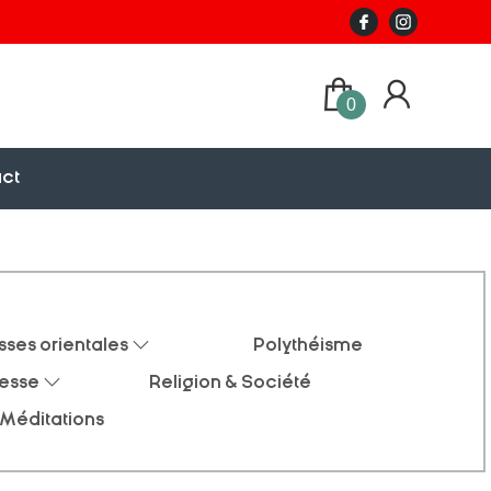
0
ct
sses orientales
Polythéisme
nesse
Religion & Société
Méditations