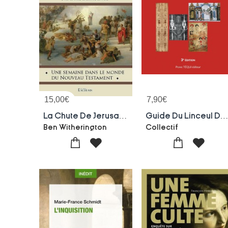
15,00
€
7,90
€
La Chute De Jerusalem : Fuir La Ville Et Suivre La Voie
Guide Du Linceul De Turin (3e Editi
Ben Witherington
Collectif