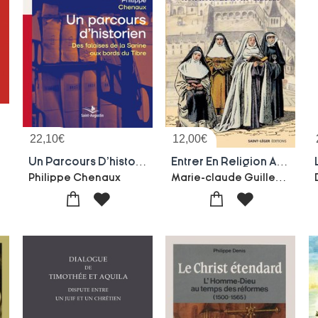
22,10
€
12,00
€
on)
Un Parcours D'historien : Des Falaises De La Sarine Aux Bords Du Tibre
Entrer En Religion Au Xviie Siecle
Marie-claude Guillerand-champenie
Philippe Chenaux