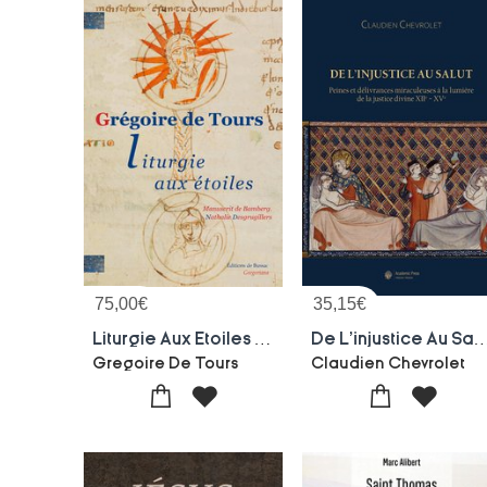
75,00
€
35,15
€
Liturgie Aux Etoiles - 2 : De Cursibus Ecclesiasticis. 2 Historiographie ; Manuscrit De Bamberg.
De L'injustice Au Salut : Peines Et Delivrances Miraculeuses A La Lumiere De L
Gregoire De Tours
Claudien Chevrolet