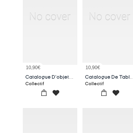
10,90
€
10,90
€
Catalogue D'objets D'art Et D'ameublement, Porcelaines, Faiences Objets Varies, Sculptures, Bronzes
Catalogue De Tableaux Et Dessins, Sculptur
Collectif
Collectif