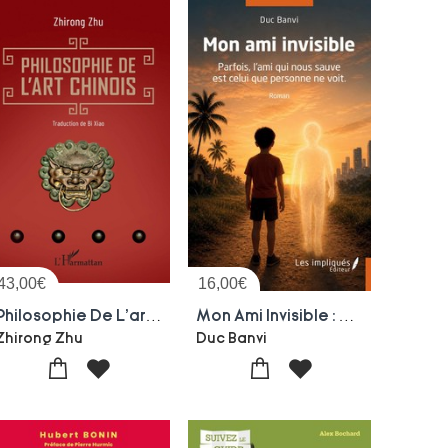
43,00
€
16,00
€
Philosophie De L'art Chinois
Mon Ami Invisible : Parfois, L'ami Qui Nous Sauve Est Celui Que Personne Ne Voit.
Zhirong Zhu
Duc Banvi