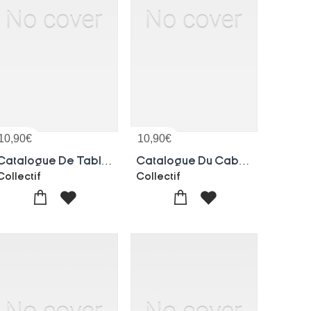
10,90
€
10,90
€
Catalogue De Tableaux, Aquarelles Dessins, Pastels. Vente, Hotel Drouot, 12 Decembre 1925
Catalogue Du Cabinet Des Tableaux De La Collection De Madame La Douairiere De Don Emanuel De Fraula
Collectif
Collectif