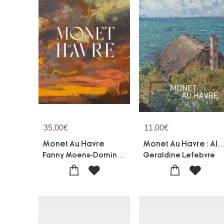
35,00
€
11,00
€
Monet Au Havre
Monet Au Havre : Album D'exp
Fanny Moens-Dominique Rouet-Frances Fowle-Philippe Platel-Geraldine Lefebvre-Philomene Gourlin-Debris
Geraldine Lefebvre