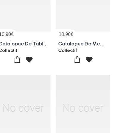
10,90
€
10,90
€
Catalogue De Tableaux, Objets D'art, Sculptures, Meubles Du Chateau De Mareil-le-guyon
Catalogue De Medailles Antiques Grecques Et Romaines. Vente, 26-27 Mai 1914
Collectif
Collectif