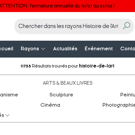
ATTENTION : fermeture annuelle du 19/07 au 02/08 !
cueil
Rayons
Actualités
Événement
Conta
11735
Résultats trouvés pour
histoire-de-lart
ARTS & BEAUX LIVRES
banisme
Sculpture
Peint
Cinéma
Photographi
és