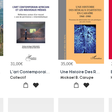
31,00
€
35,00
€
osition
L'art Contemporain Africain Et Les Nouveaux Medias : Reflexions Autour D'un Nouvel Axe De Pertinence Intermediatique
Une Histoire Des Reseaux D'artistes En Caraibe 1960 -1980 : Processus De Stolonisation Des Arts Plastiques Aux Arts Vivants
Collectif
Mickael B. Caruge