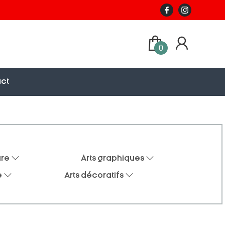
0
ct
ure
Arts graphiques
e
Arts décoratifs