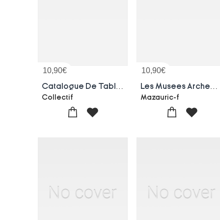
10,90
€
10,90
€
Catalogue De Tableaux, Dessins De Cornelis Zonne
Les Musees Archeologiques De Nimes, Recherches Et Acquisitions, 1906-1917
Collectif
Mazauric-f