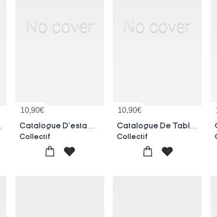
10,90
€
10,90
€
es, Faiences, Meubles
Catalogue D'estampes Du Xixe Siecle. Vente, 9 Decembre 1921. Partie 1
Catalogue De Tableaux, D'objets D'art, Mobilier. Vente, 13-15 Decembre 1921
Collectif
Collectif