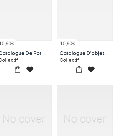
10,90
€
10,90
€
Catalogue De Porcelaines Anciennes. Vente, 28 Avril 1879
Catalogue D'objets D'art De La Collection De Feu M. M.-b. Meyers. Vente, 26-28 Novembre 1877
Collectif
Collectif