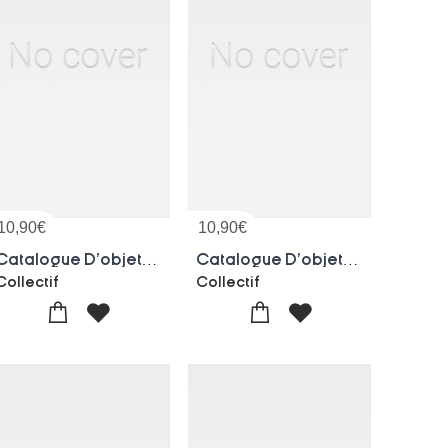
10,90
€
10,90
€
Catalogue D'objets D'art Et D'ameublement. Vente, 11 Juin 1921
Catalogue D'objets D'art Et De Haute Curiosite, Meubles, Tableaux. Vente, 14 Mars 1918
Collectif
Collectif