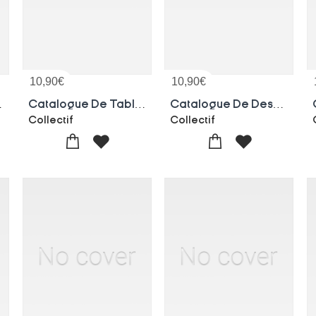
10,90
€
10,90
€
12 Decembre 1883
Catalogue De Tableaux, Meubles De La Collection Verstraete-delebart. Vente, Lyon, 18 Fevrier 1886
Catalogue De Dessins Originaux De La Collection De Feu M. Alfred Beurdeley. Partie 4
Collectif
Collectif