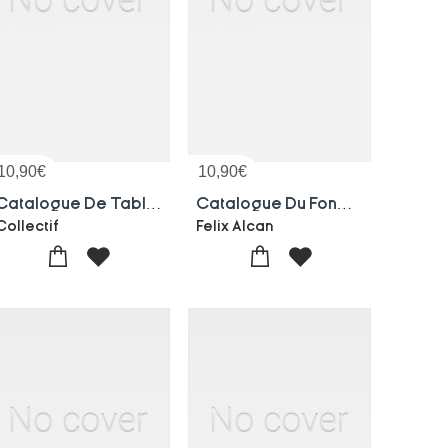
10,90
€
10,90
€
Catalogue De Tableaux Par Bonvin, Cormon, Corot, Courbet, Daumier De La Collection De M. Boy
Catalogue Du Fonds De La Librairie Germer Bailliere
Collectif
Felix Alcan