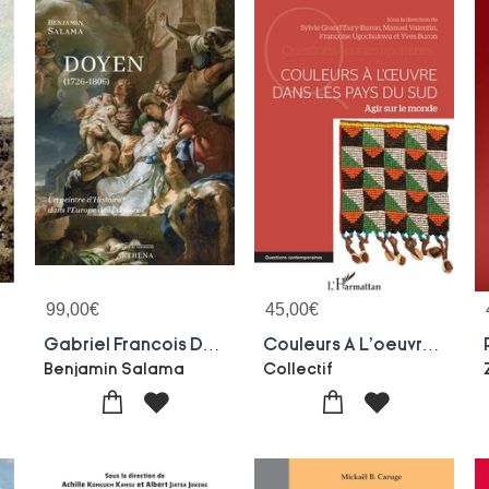
99,00
€
45,00
€
Gabriel Francois Doyen (1726 1806) : Un Peintre D'histoire Dans L'europe Des Lumieres
Couleurs A L'oeuvre Dans Les Pays Du Sud : Agir Sur Le Monde
Benjamin Salama
Collectif