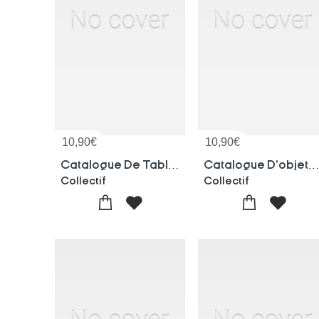
10,90
€
10,90
€
Catalogue De Tableaux Anciens, D'objets D'art Et D'ameublement, Meubles De Style, Tapisseries
Catalogue D'objets D'art D'extreme-ori
Collectif
Collectif