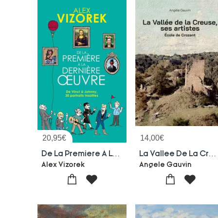
20,95
€
14,00
€
De La Premiere A La Derniere Oeuvre : De Vinci A Johnny, 30 Portraits Insolites
La Vallee De La Creuse, Ses Artistes : Ecole De Crozant
Alex Vizorek
Angele Gauvin