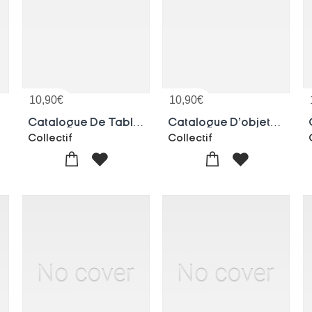
10,90
€
10,90
€
Catalogue De Tableaux Anciens De La Collection De M. J. B. De P. Vente, 9-10 Avril 1876
Catalogue D'objets D'art Et De Curiosite. Vente, 11-13 Mai 1880
Collectif
Collectif