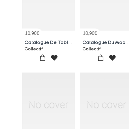
10,90
€
10,90
€
Catalogue De Tableaux Modernes De La Collection De Mm. L., De New-york, Et Hermann, De Paris
Catalogue Du Mobilier Artistique. Vente,10-
Collectif
Collectif