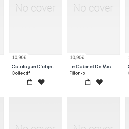
10,90
€
10,90
€
ent
Catalogue D'objets D'art De La Chine. Vente, Hotel Drouot, 21-22 Juin 1926
Le Cabinet De Michel Tiraqueau, Senechal De Fontenay
Collectif
Fillon-b