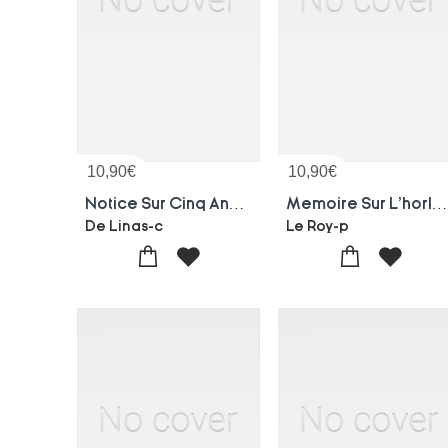
10,90
€
10,90
€
Notice Sur Cinq Anciennes Etoffes De La Collection De M. Felix Lienard. Vente, Verdun, Meuse
Memoire Sur L'horlogerie, Contenant Diverses Remarques Sur Les Ouvrages Et Les Pretentions De M. R
De Linas-c
Le Roy-p