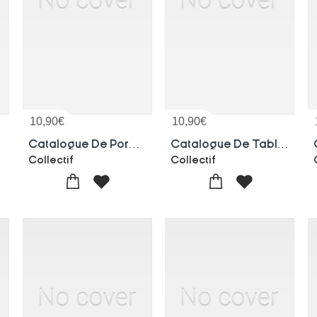
10,90
€
10,90
€
.
Catalogue De Porcelaines Anciennes. Vente, 3 Mars 1880
Catalogue De Tableaux De Grands Maitres, Provenant Des Maisons Religieuses Supprimees Aux Pays-bas
Collectif
Collectif