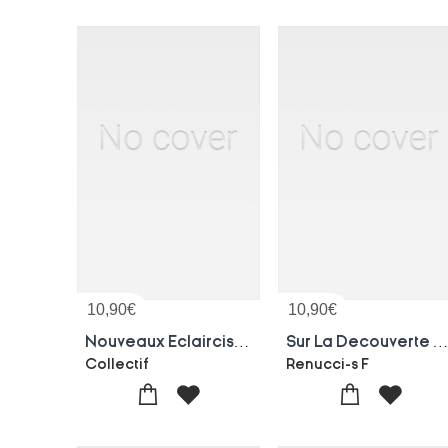
10,90
€
10,90
€
Nouveaux Eclaircissemens Sur L'inoculation De La Petite Verole
Sur La Decouverte De L'insecte Qui Produit La Contagion De La Gale, Da Prurigo Et Duph
Collectif
Renucci-s F