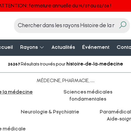
ATTENTION : fermeture annuelle du 19/07 au 02/08 !
cueil
Rayons
Actualités
Événement
Conta
26267
Résultats trouvés pour
histoire-de-la-medecine
MÉDECINE, PHARMACIE, ...
de la médecine
Sciences médicales
fondamentales
Neurologie & Psychiatrie
Paramédical,
Aide-soign
e médicale