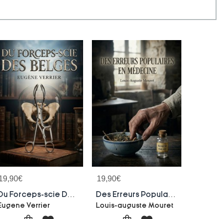
19,90
€
19,90
€
Du Forceps-scie Des Belges : Une Analyse Detaillee Du Forceps Scie Des Belges Explorant Son Utilisation En Obstetrique Et Les Debats Medicaux Sur L'embryotomie Et L'operation Cesarienne Au Xixe Siecle.
Des Erreurs Populaires En Medecine : Une Exploration Des Erreurs Medicales Courantes Au Xixe Siecle, Par Un Medecin De Campagne Soucieux De L'education Du Public
Eugene Verrier
Louis-auguste Mouret