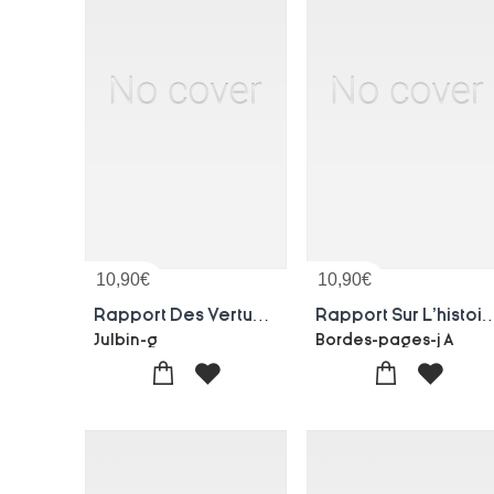
10,90
€
10,90
€
Rapport Des Vertus Merveilleuses Inherentes Aux Eaux Minerales De Priscey Et De Premeau
Rapport Sur L'histoire Et Les Proprietes Therapeutiques Des Eau
Julbin-g
Bordes-pages-j A