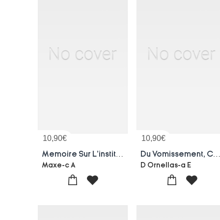
10,90
€
10,90
€
Memoire Sur L'institution Des Jeunes Aveugles Fondee A Nancy, Pour Les Departements De L'est
Du Vomissement, Contribution A L'etude De L'action Des
Maxe-c A
D Ornellas-a E