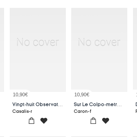
10,90
€
10,90
€
lyzacia
Vingt-huit Observations De Grossesse Extra-uterine
Sur Le Colpo-metro-salpinx Unilateral Avec Perforation Vaginale
Casalis-r
Caron-f