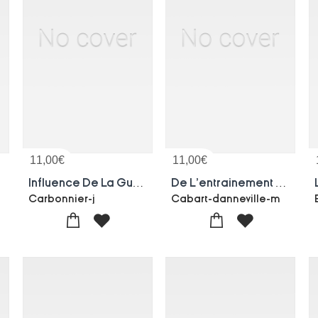
11,00
€
11,00
€
e Cancer
Influence De La Guanidine Sur L'excretion De L'acide Urique Chez Les Uricemiques
De L'entrainement Respiratoire Spiroscopique Dans Les Vomissements Graves
Carbonnier-j
Cabart-danneville-m