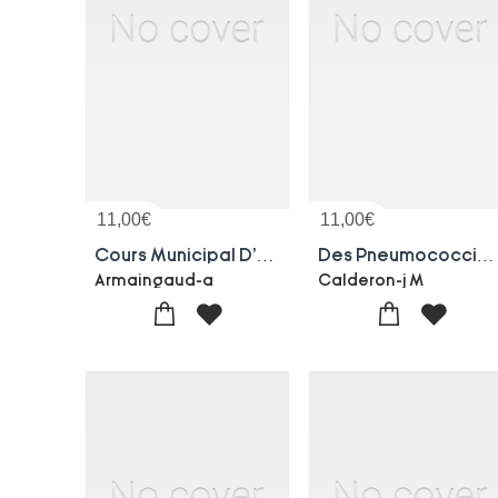
11,00
€
11,00
€
Cours Municipal D'hygiene
Des Pneumococcies Chirurgicales Chez L'enfant
Armaingaud-a
Calderon-j M