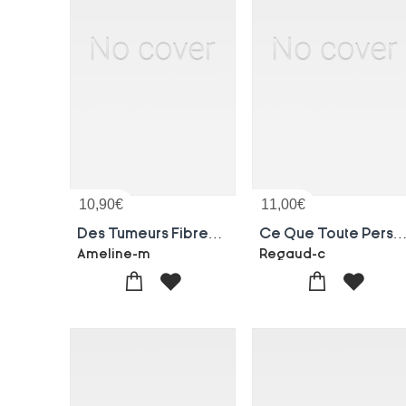
10,90
€
11,00
€
Des Tumeurs Fibreuses De L'uterus, Considerees Au Moment De L'accouchement
Ce Que Toute Personne Instruite Devrait Savoir Sur L
Ameline-m
Regaud-c