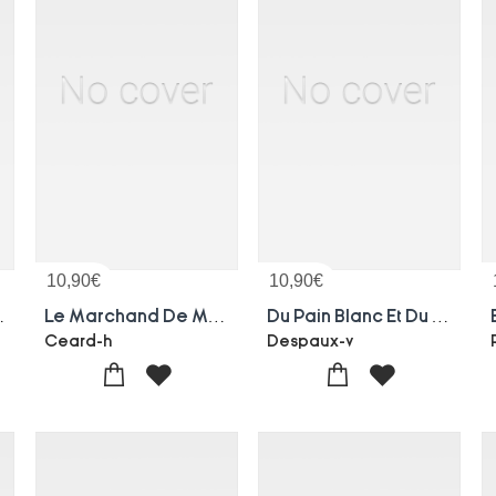
10,90
€
10,90
€
x Thermales D'aulus, En Ariege
Le Marchand De Microbes Ou La Fille Aux Ovaires, Parade Du Xxe Siecle
Du Pain Blanc Et Du Pain Bis Ou De Menage
Ceard-h
Despaux-v