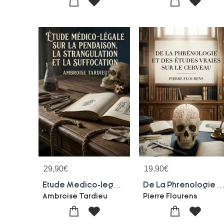
29,90
€
19,90
€
Etude Medico-legale Sur La Pendaison, La Strangulation Et La Suffocation : Les Observations Medico Legales Des Morts Par Pendaison, Strangulation Et Suffocation Selon Ambroise Tardieu
De La Phrenologie Et Des Etudes Vraies Sur Le Cerveau : Une Refutation De La Phrenologie Par Pierre Flourens, Explorant Les Etudes Sur Le Cerv
Ambroise Tardieu
Pierre Flourens