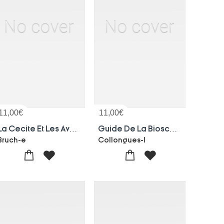
11,00
€
11,00
€
La Cecite Et Les Aveugles En Algerie, Rapport Sur Les Resultats De L'enquete Effectuee
Guide De La Bioscopie
Bruch-e
Collongues-l