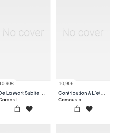
10,90
€
10,90
€
De La Mort Subite Au Debut Des Manoeuvres Abortives
Contribution A L'etude De La Therapeutique De L'erysipele De La Face
Caraes-l
Camous-a