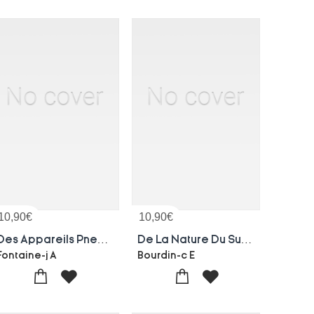
10,90
€
10,90
€
Des Appareils Pneumatiques Pour L'emploi Medical De L'air Comprime, L'air Rarefie, L'air Suroxygene
De La Nature Du Suicide
Fontaine-j A
Bourdin-c E