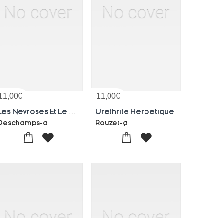
11,00
€
11,00
€
Les Nevroses Et Le Pessimisme, Conference. Palais Des Facultes, Clermont-ferrand, 4 Mars 1886
Urethrite Herpetique
Deschamps-a
Rouzet-g