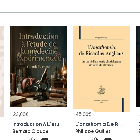
22,00
€
45,00
€
deur
Introduction A L'etude De La Medecine Experimentale : La Science Au Coeur De La Medecine : Une Revolution Experimentale
L'anathomia De Ricardus Anglicus : Un Traite D'anatomie Physiologique De La Fin Du Xiie Siecle
Bernard Claude
Philippe Guillet