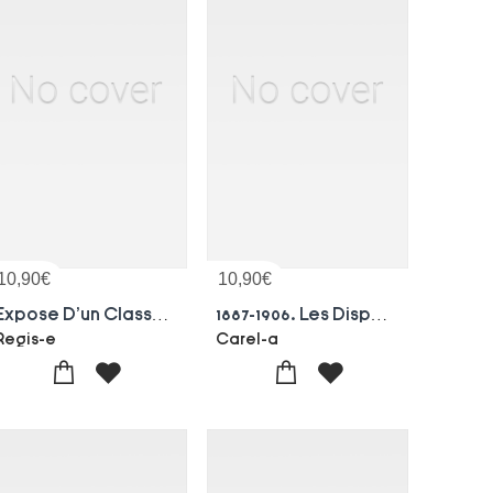
10,90
€
10,90
€
Expose D'un Classement Methodique Des Maladies Mentales
1887-1906. Les Dispensaires Gratuits De La Caisse Des Ecoles Du Viie Arrondissement
Regis-e
Carel-a