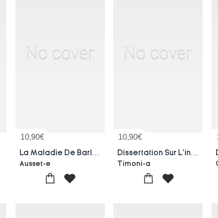
10,90
€
10,90
€
 Vomitifs
La Maladie De Barlow. Ive Congres Periodique De Gynecologie, D'obstetrique Et De Pediatrie
Dissertation Sur L'inoculation De La Petite Verole
Ausset-e
Timoni-a