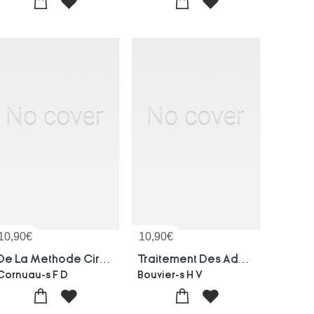
10,90
€
10,90
€
De La Methode Circulaire, Appliquee Aux Amputations Des Membres Dans Leurs Articulations
Traitement Des Adenites Cervicales Chroniques Au Moyen De L'electricite Localisee Par Le Dr Boulu
Cornuau-s F D
Bouvier-s H V