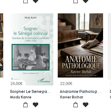
24,00
€
22,00
€
eau Et L'intelligence.
Soigner Le Senegal Colonial : Genese De La Formation Medicale (1890-1920)
Anatomie Pathologique : Le Dernier Cours D'anatomie Pathologique De Xavier Bichat
Mody Kante
Xavier Bichat