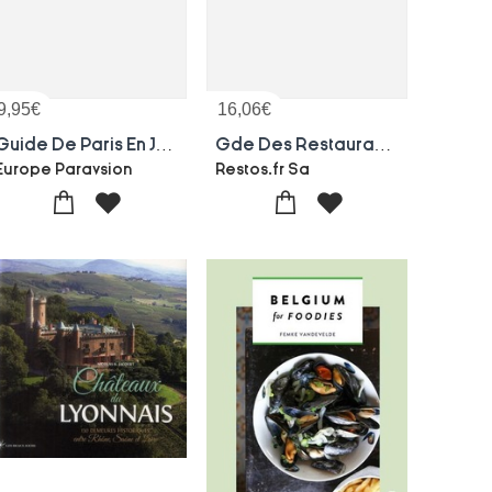
9,95
€
16,06
€
Guide De Paris En Japonais
Gde Des Restaurants De France
Europe Paravsion
Restos.fr Sa