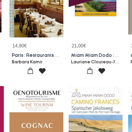
14,90
€
21,00
€
Paris : Restaurants D'antan Et De Toujours / Paris' Old Favorite Restaurants
Miam Miam Dodo : Canal De Nantes A Brest (edition 2024)
a
Lauriane Clouteau-Jacques Clouteau
Barbara Kamir