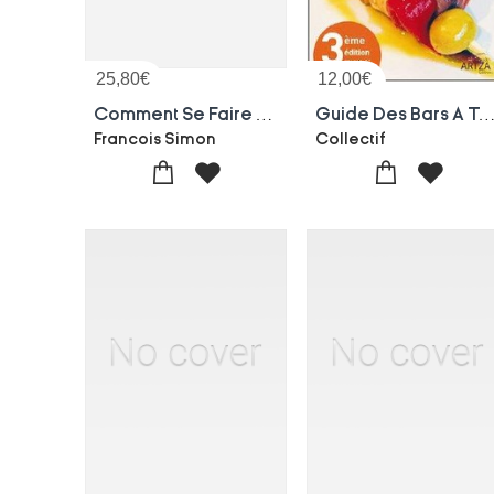
25,80
€
12,00
€
Comment Se Faire Passer Pour Un Critique Gastronomique Sans Rien Y Connaitre : 50 Lecons Pour Etre Bien Traite Au Restaurant
Guide Des Bars A Tapas A Saint-sebastien, Pays Basque ; Bars, Restaurants, Hotels, Shoppin
Francois Simon
Collectif