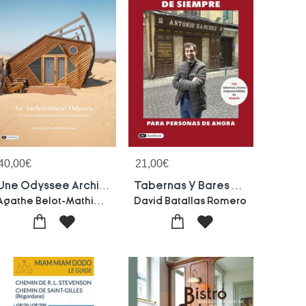
40,00
€
21,00
€
Une Odyssee Architecturale : Les Plus Beaux Hotels Durables D'afrique Australe
Tabernas Y Bares De Siempre Para Personas De Ahora
Agathe Belot-Mathieu Jaumain
David Batallas Romero