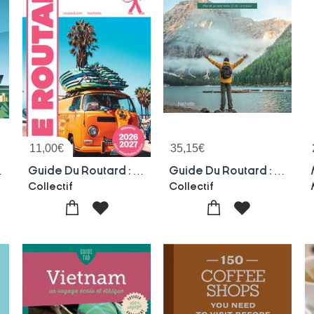
11,00
€
35,15
€
re Dans Sa Vie
Guide Du Routard : Los Angeles Et Les Plages, Palm Springs (edition 2026/2027)
Guide Du Routard : Randonnees En Europe : Plus De 40 Mini-treks De 1 A 8 Jours
Collectif
Collectif