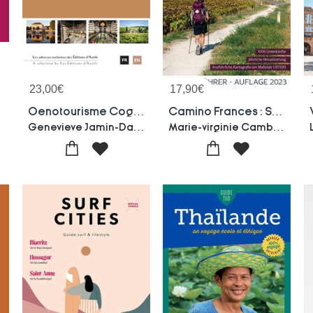
23,00
€
17,90
€
Oenotourisme Cognac : Hospitalite Et Art De Vivre Dans Les Domaines Viticoles Ecoresponsables
Camino Frances : Spanischer Jakobsweg (edition 2023)
Genevieve Jamin-Daniele Rey
Marie-virginie Cambriels