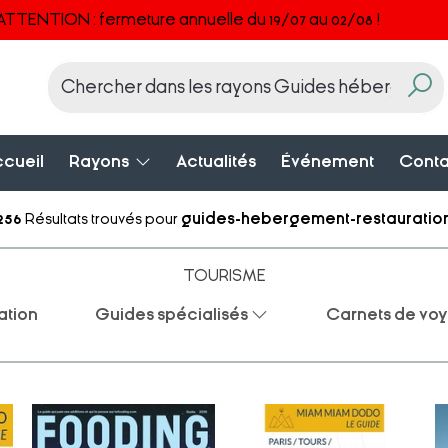
ATTENTION : fermeture annuelle du 19/07 au 02/08 !
cueil
Rayons
Actualités
Événement
Conta
256
Résultats trouvés pour
guides-hebergement-restauratio
TOURISME
ation
Guides spécialisés
Carnets de voy