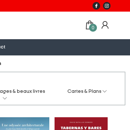
0
ct
n
ages & beaux livres
Cartes & Plans