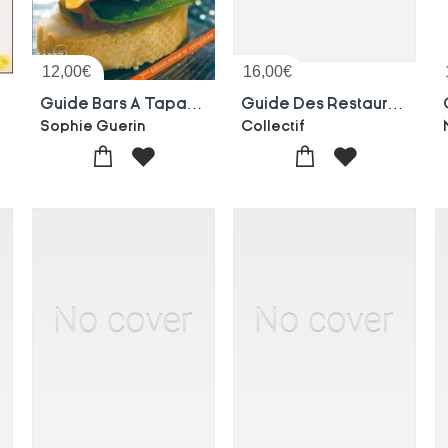
12,00
€
16,00
€
g (3e Edition)
Guide Bars A Tapas St Sebastien Nvlle Edition
Guide Des Restaurants De France - Paris Normandie
Sophie Guerin
Collectif