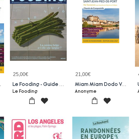
25,00
€
21,00
€
de-port) (edition 2024/2025)
Le Fooding - Guide Belgique 2026 : La Cuisine A-t-elle Une Langue ?
Miam Miam Dodo Voie De Tours (paris A Saint-jean-pied-de-port Via Tours) Edition 2026-2027 : Miam Miam Dodo Voie De Tours (paris A Saint-jean-pied-de-port Via Tours) Edition 2026-2027
u
Le Fooding
Anonyme