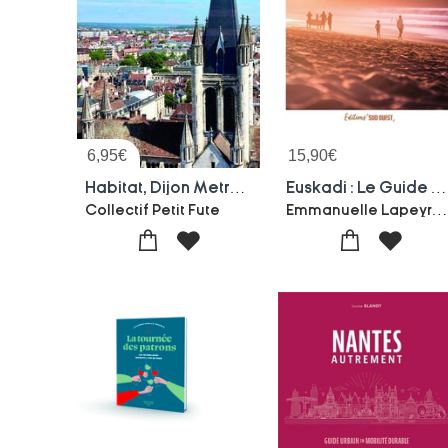
6,95
€
15,90
€
Habitat, Dijon Metropole
Euskadi : Le Guide Du Pays Basque Espagnol
Emmanuelle Lapeyre-Josema Azpeiti
Collectif Petit Fute