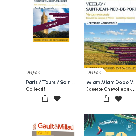
26,50
€
26,50
€
Paris / Tours / Saint-jean-pied-de-port (edition 2024/2025)
Miam Miam Dodo Voie De Vezelay (vezelay A Saint-jean-pied-
Josette Chevolleau-Jacques Cloutea
Collectif