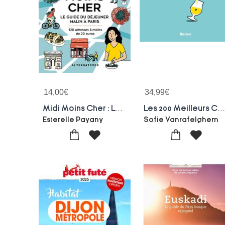
14,00
€
34,99
€
Midi Moins Cher : Le Guide Du Dejeuner Malin A Paris
Les 200 Meilleurs Cafes De Wallonie Et Bruxe
Esterelle Payany
Sofie Vanrafelghem