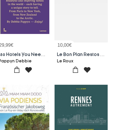
29,99
€
10,00
€
150 Hotels You Need To Visit Before You Die
Le Bon Plan Restos 2023-2024
Pappyn Debbie
Le Roux