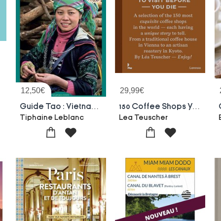
12,50
€
29,99
€
lles
Guide Tao : Vietnam, Un Voyage Ecolo Et Ethique
150 Coffee Shops You Need To Visit Before You Die
Tiphaine Leblanc
Lea Teuscher