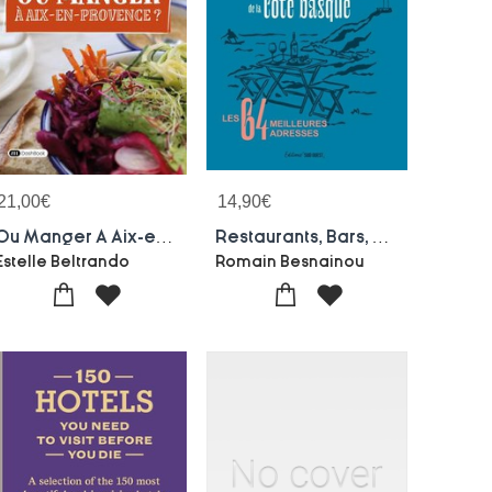
21,00
€
14,90
€
Ou Manger A Aix-en-provence ?
Restaurants, Bars, Tapas De La Cote Basque : Les 64 Meilleures Adresses
Estelle Beltrando
Romain Besnainou