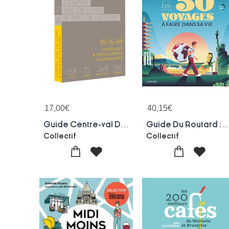
17,00
€
40,15
€
Guide Centre-val De Loire & Pays De La Loire (edition 2026)
Guide Du Routard : Les 50 Voyages A Fai
Collectif
Collectif