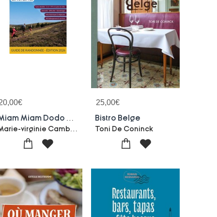
20,00
€
25,00
€
Miam Miam Dodo Stevenson-regordane Edition 2026 : Miam Miam Dodo Stevenson-regordane Edition 2026
Bistro Belge
Marie-virginie Cambriels
Toni De Coninck