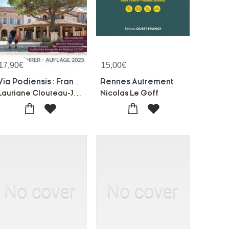
17,90
€
15,00
€
Via Podiensis : Franzosischer Jakobsweg (edition 2023)
Rennes Autrement
Lauriane Clouteau-Jacques Clouteau
Nicolas Le Goff