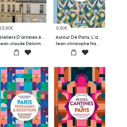
19,90
€
9,90
€
Ateliers D'artistes A Paris
Autour De Paris, L'aventure : 100 Sorties Etonnantes Sans Voiture
Jean-claude Delorme-Anne-marie Dubois-David Boureau
Jean-christophe Napias