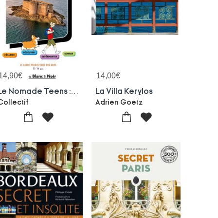
14,90
€
14,00
€
Le Nomade Teens : Bretagne Nord : Le Guide Touristique Des Ados
La Villa Kerylos
Collectif
Adrien Goetz