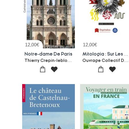
12,00
€
12,00
€
Notre-dame De Paris
Mitologia : Sur Les Chemins Des Legendes Basques - Euskal Leienden Bideetan
Thierry Crepin-leblond
Ouvrage Collectif Du Cdep Ospitalea