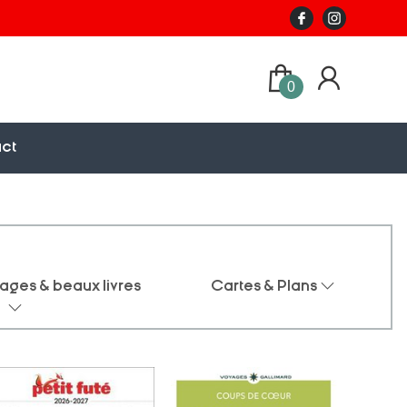
0
ct
ages & beaux livres
Cartes & Plans