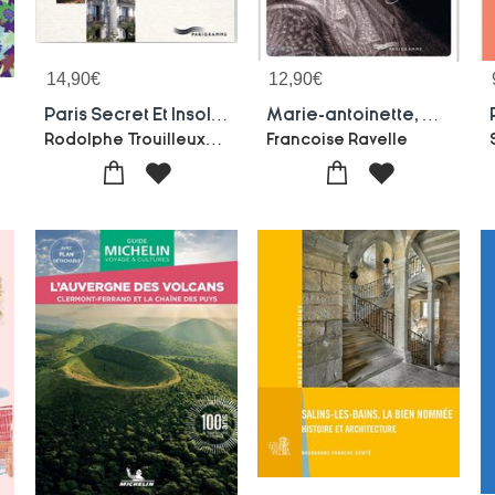
14,90
€
12,90
€
ris
Paris Secret Et Insolite
Marie-antoinette, Reine De La Mode Et Du Gout
Rodolphe Trouilleux-Jacques Lebar
Francoise Ravelle