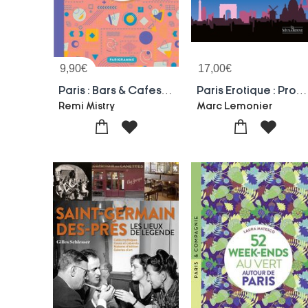
9,90
€
17,00
€
Paris : Bars & Cafes Insolites : 100 Lieux A Theme
Paris Erotique : Promenades Culturelles Et Ludiques Dans La Capitale De L'amour
Remi Mistry
Marc Lemonier