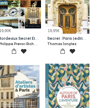
19,90
€
19,95
€
Bordeaux Secret Et Insolite : La Face Cachee Du Port De La Lune
Secret : Paris (edition 2026)
Philippe Prevot-Richard Zeboulon
Thomas Jonglez