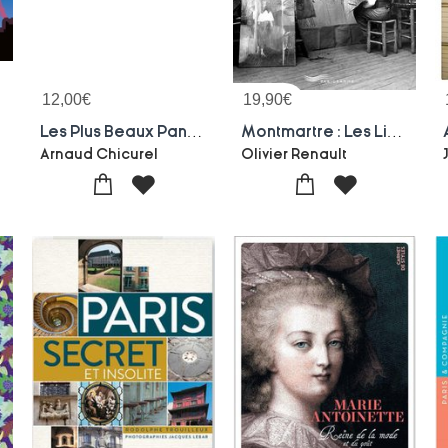
12,00
€
19,90
€
Les Plus Beaux Panoramas De Paris / Paris's Greatest Panoramic Views
Montmartre : Les Lieux De Legende : Ateliers, Bals Et Cabarets, Cites D'artistes, Cafes
Arnaud Chicurel
Olivier Renault