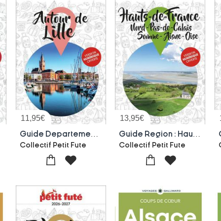
11,95
€
13,95
€
Guide Departement : Autour De Lille (edition 2026/2027)
Guide Region : Hauts De France : Nord, Pas-de-calais, Somme, Aisne, Oise (edition 2026/2027)
Collectif Petit Fute
Collectif Petit Fute