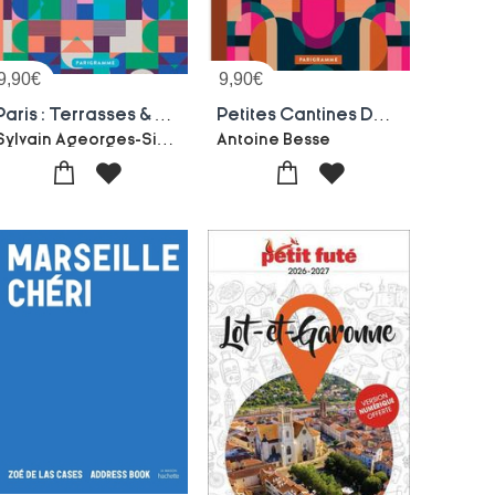
9,90
€
9,90
€
Paris : Terrasses & Rooftops : Les 100 Meilleurs Bars Et Restos En Plein Air
Petites Cantines De Paris : 100 Restos Pas Chers Pour Bien Manger Au Quotidien
Sylvain Ageorges-Simon Roger
Antoine Besse