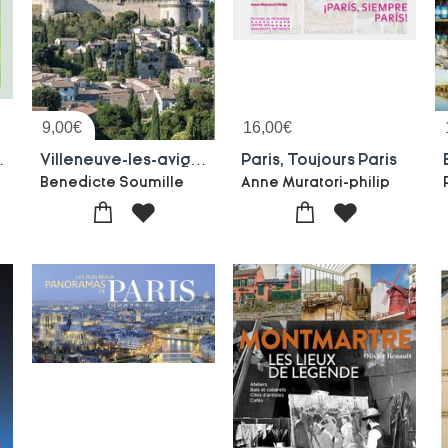
9,00
€
16,00
€
 Plans Et Itineraires
Villeneuve-les-avignon : Le Fort Saint-andre Et La Chartreuse Du Val-de-benediction
Paris, Toujours Paris
els
Benedicte Soumille
Anne Muratori-philip