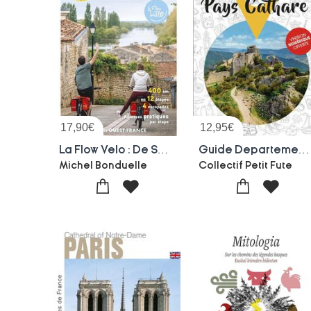
17,90
€
12,95
€
La Flow Velo : De Sarlat-la-caneda A L'ile D'aix
Guide Departement : Aude , Pays Cathare (edition 2026/2027)
Michel Bonduelle
Collectif Petit Fute