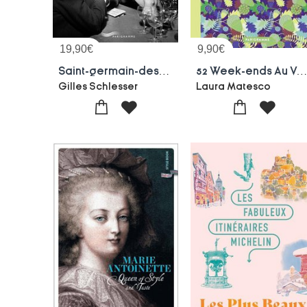
19,90
€
9,90
€
Saint-germain-des-pres : Les Lieux De Legende : Cafes Mythiques, Caves Et Cabarets, Maisons D'edition, Galeries D'art
52 Week-ends Au Vert Autour De Pa
Gilles Schlesser
Laura Matesco