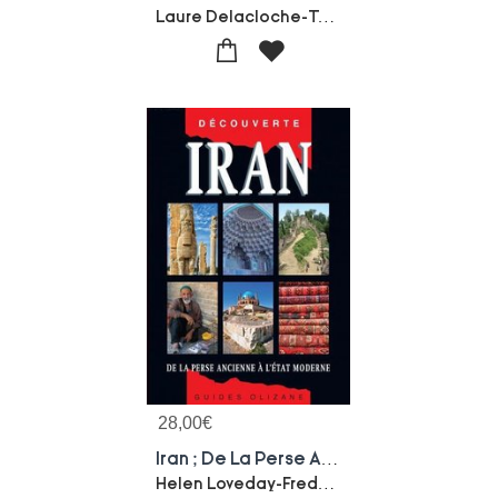
Laure Delacloche-Tony Mouawad-Lien Arits
28,00
€
Iran ; De La Perse Ancienne A L'etat Moderne
Helen Loveday-Frederic Garouste