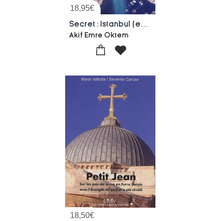
18,95
€
Secret : Istanbul (edition 2024)
Akif Emre Oktem
18,50
€