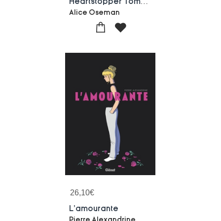
Heartstopper Tome 5
Alice Oseman
26,10
€
L'amourante
Pierre Alexandrine