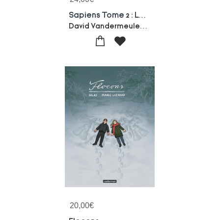
Sapiens Tome 2 : Les Piliers De La Civilisation
David Vandermeulen-Yuval Noah Harari-Daniel Casanave
20,00
€