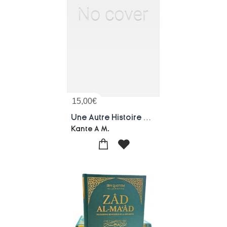
15,00
€
Une Autre Histoire De L'alliance Abrahamique - Quand La Anisssance De Jesus Signe La Fin Des Prophet
Kante A M.