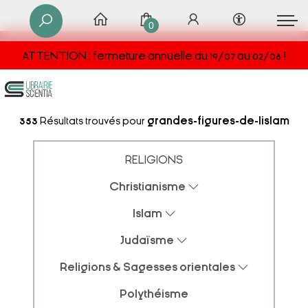
0
ATTENTION : fermeture annuelle du 19/07 au 02/08 !
353
Résultats trouvés pour
grandes-figures-de-lislam
RELIGIONS
Christianisme
Islam
Judaïsme
Religions & Sagesses orientales
Polythéisme