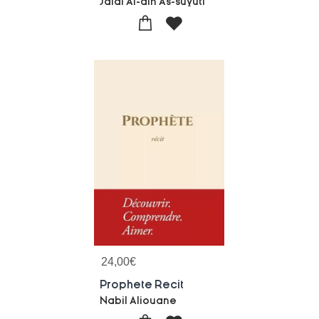
Jalal Al-din As-suyuti
24,00
€
Prophete Recit
Nabil Aliouane