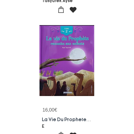
Tasyurek Ayse
16,00
€
La Vie Du Prophete Racontee Aux Enfants (tome 2)
E