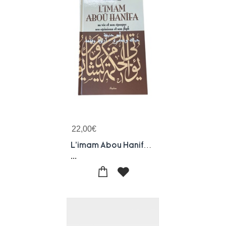
22,00
€
L'imam Abou Hanifa - Sa Vie Et Son Epoque, Ses Opinions Et Son Fiqh
...