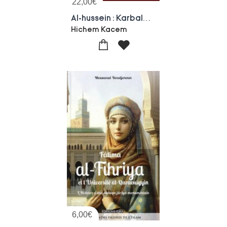
22,00
€
Al-hussein : Karbala : Le Martyre Du Petit-fils Du Prophete
Hichem Kacem
6,00
€