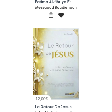
Fatima Al-fihriya Et L'universite Al-qaraouiyyin : L'histoire D'une Sadaqa Jariya Monumentale
Messaoud Boudjenoun
12,00
€
Le Retour De Jesus : La Fin Des Temps, Le Mahdi Et L'antechrist