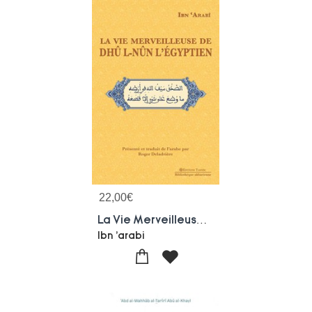
22,00
€
La Vie Merveilleuse De Dhu-l-nun L'egyptien
Ibn 'arabi