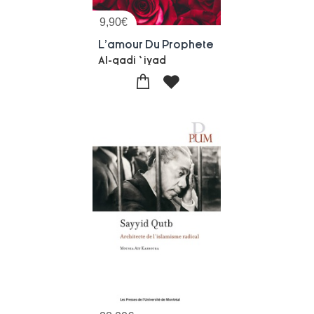
9,90
€
L'amour Du Prophete
Al-qadi `iyad