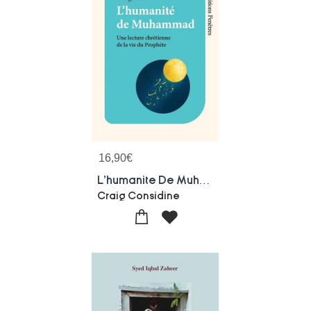
16,90
€
L'humanite De Muhammad : Une Lecture Chretienne De La Vie Du Prophete
Craig Considine