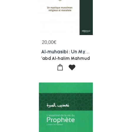
20,00
€
Al-muhasibi : Un Mystique Musulman Religieux Et Moraliste
'abd Al-halim Mahmud